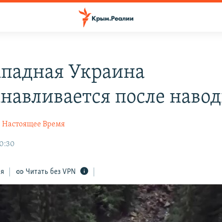
ападная Украина
анавливается после наво
Настоящее Время
0:30
ся
Читать без VPN