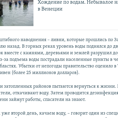
Хождение по водам. Небывалое 
в Венеции
табного наводнения – ливни, которые прошлись по З
лю назад. В горных реках уровень воды поднялся до дв
 вместе с камнями, деревьями и землей разрушил до
 Из-за подъема воды пострадали населенные пункты в ч
бластях. Убытки от непогоды правительство оценило в
ивен (более 25 миллионов долларов).
и затопленных районов пытаются вернуться к жизни. В
атели, откачивают воду. Затем проводится дезинфекция
ени займут работы, спасатели на знают.
уже второй день, качаем воду, – говорит один из спец