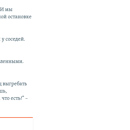
px
. И мы
width
ной остановке
 у соседей.
опленными.
ц выгребать
шь,
что есть!” –