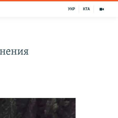
УКР
КТА
днения