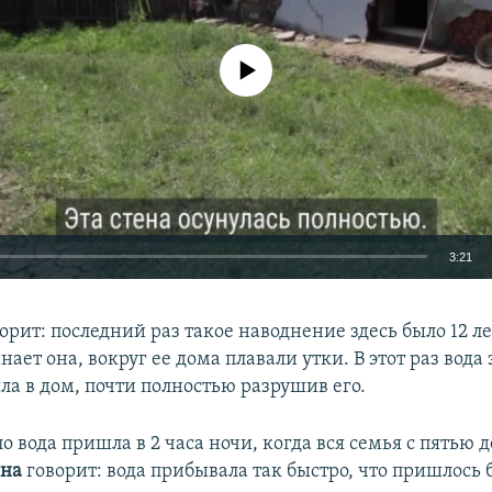
No media source currently available
3:21
EMBED
ит: последний раз такое наводнение здесь было 12 ле
нает она, вокруг ее дома плавали утки. В этот раз вода
ла в дом, почти полностью разрушив его.
ло вода пришла в 2 часа ночи, когда вся семья с пятью 
Auto
240p
360p
480p
вна
говорит: вода прибывала так быстро, что пришлось 