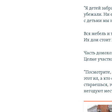
“Я детей забр
убежали. Ни е
с детьми мы 
Вся мебель и 
Их дом стоит 
Часть домохо
Целые участк
“Посмотрите,
этот ил, а кт
стараешься, э
негодуют мес