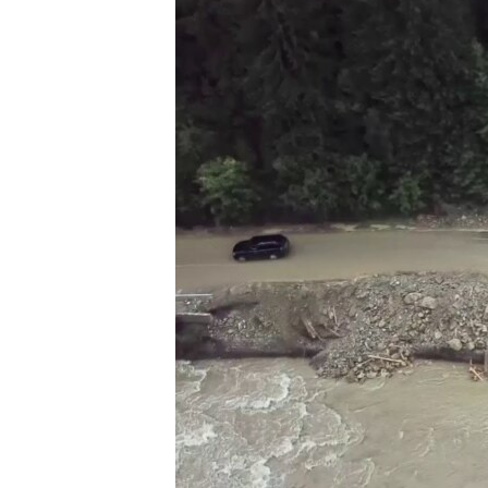
ПОБЕДИТЕЛЕЙ НЕ СУДЯТ?
КРЫМ.НЕПОКОРЕННЫЙ
ELIFBE
УКРАИНСКАЯ ПРОБЛЕМА КРЫМА