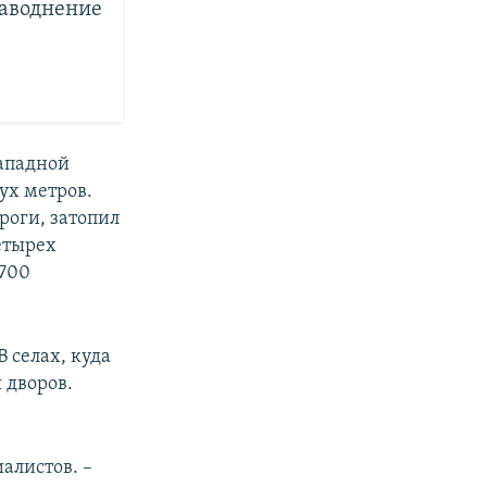
наводнение
ападной
ух метров.
роги, затопил
етырех
 700
 селах, куда
 дворов.
иалистов. –