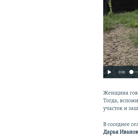
0:00
Женщина говор
Тогда, вспоми
участок и заш
В соседнее се
Дарья Ивано