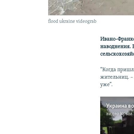
flood ukraine videograb
Ивано-Франко
наводнения. В
сельскохозяй
“Когда пришла
жительниц. – 
уже”.
Украина в
видео
Крым.