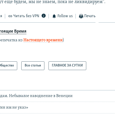
ут еще будем, мы не знаем, пока не ликвидируем".
ся
Читать без VPN
Follow us
Печать
тоящее Время
репечатка из
Настоящего времени
)
Общество
Все статьи
ГЛАВНОЕ ЗА СУТКИ
одам. Небывалое наводнение в Венеции
тин им не указ»