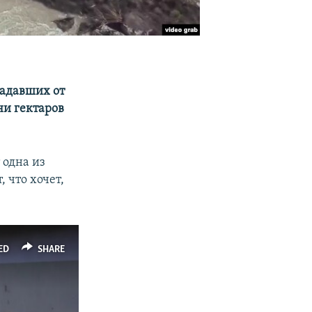
радавших от
ни гектаров
 одна из
, что хочет,
ED
SHARE