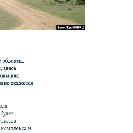
е объекты,
, здесь
оды для
ивно скажется
оля
 будет
ельства
 комплекса и