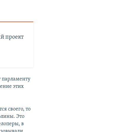
й проект
у парламенту
чение этих
ся своего, то
олины. Это
елоперы, в
изовывали