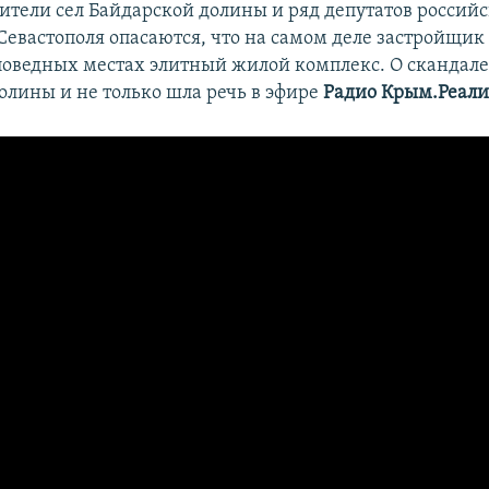
ители сел Байдарской долины и ряд депутатов российс
Севастополя опасаются, что на самом деле застройщик
аповедных местах элитный жилой комплекс. О скандале
олины и не только шла речь в эфире
Радио Крым.Реал