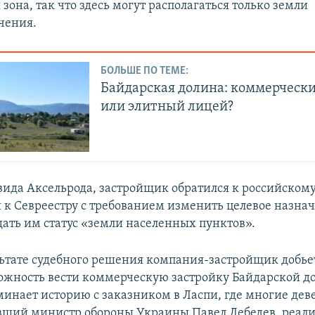
зона, так что здесь могут располагаться только земли
чения.
БОЛЬШЕ ПО ТЕМЕ:
Байдарская долина: коммерчески
или элитный лицей?
вида Аксельрода, застройщик обратился к российском
и к Севреестру с требованием изменить целевое назна
дать им статус «земли населенных пунктов».
льтате судебного решения компания-застройщик добьет
ожность вести коммерческую застройку Байдарской д
минает историю с заказником в Ласпи, где многие дев
вший министр обороны Украины Павел Лебедев, реал