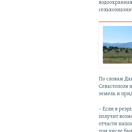
водоохранная 
сельхозназна
По словам Да
Севастополя 
земель и при
– Если в резу
получит возм
отчасти напо
том числе бы