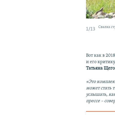
Свалка с
1/13
Вот как в 201
и его критик
Татьяна Щего
«Это комплек
может стать т
услышать, как
прессе – сове