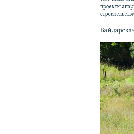
проекты апар
строительства
Байдарская