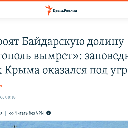
роят Байдарскую долину 
тополь вымрет»: запове
к Крыма оказался под уг
ая
0, 08:18
ся
Читать без VPN