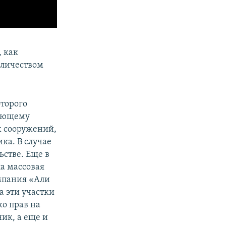
, как
оличеством
оторого
вующему
х сооружений,
ка. В случае
стве. Еще в
ла массовая
омпания «Али
а эти участки
ко прав на
ник, а еще и