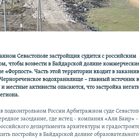
анном Севастополе застройщик судится с российским
ом, чтобы возвести в Байдарской долине коммерчески
е «Форпост»
. Часть этой территории входит в заказник
Чернореченское водохранилище – главный источник в
– и местные активисты опасаются, что застройка негат
региона.
я в подконтрольном России Арбитражном суде Севастоп
редное заседание, где истец – компания «Али Баир» –
 российского департамента архитектуры и градостроит
шить постройку в Байдарской долине образовательного