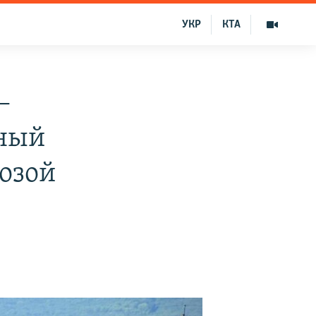
УКР
КТА
–
дный
розой