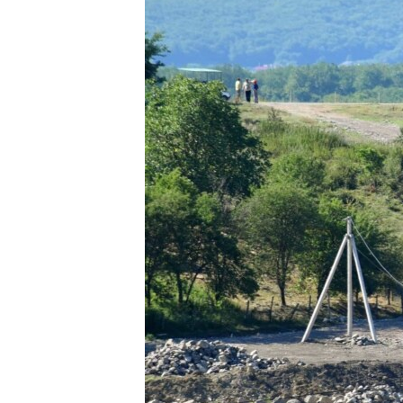
ПОБЕДИТЕЛЕЙ НЕ СУДЯТ?
КРЫМ.НЕПОКОРЕННЫЙ
ELIFBE
УКРАИНСКАЯ ПРОБЛЕМА КРЫМА