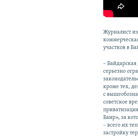
Журналист из
коммерческая
участков в Б
– Байдарская 
серьезно огр
законодатель
кроме тех, д
с вышеобозна
советское вре
приватизация
Баир», за ко
– всего их те
застройку тер