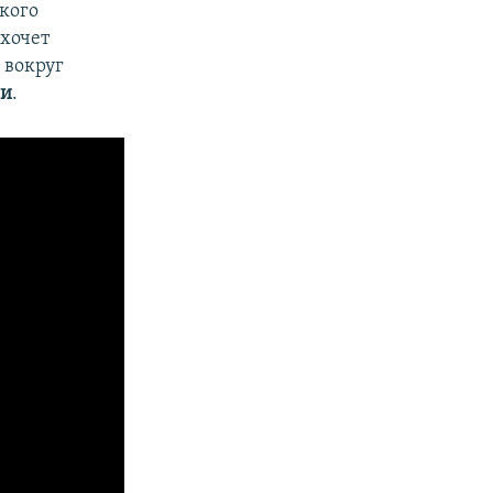
кого
 хочет
 вокруг
ии
.