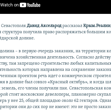
 Севастополя
Давид Аксельрод
рассказал
Крым.Реалии
 структура получила право распоряжаться большим к
айдарской долине.
долина – в первую очередь заказник, на территории к
аничена хозяйственная деятельность. Согласно дейст
ству, там запрещено строительство любых капитальны
еятельность которых направлена на сохранение заказни
ченным проектом речь идет о коммерческом строитель
мя в долине был совхоз «Красный октябрь», и когда ш
 земель, его члены получили паи. Севастопольская к
торой стоят московские девелоперы, планомерно скупал
перь у нее 25, общей площадью около 62 гектаров. Одна
ритории они до сих пор не имеют: это не просто заказ