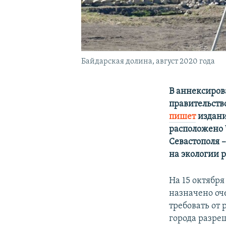
Байдарская долина, август 2020 года
В аннексиров
правительств
пишет
издани
расположено 
Севастополя 
на экологии 
На 15 октябр
назначено оче
требовать от
города разре