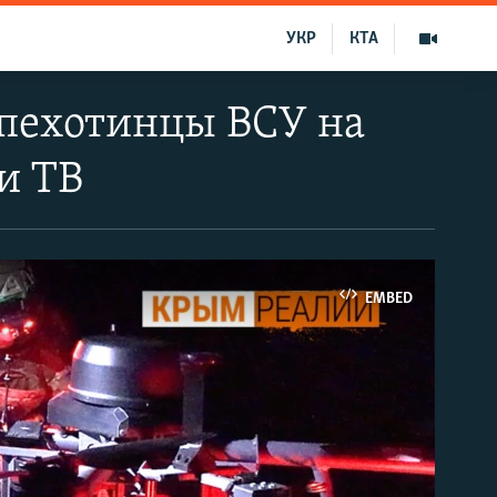
УКР
КТА
 пехотинцы ВСУ на
и ТВ
EMBED