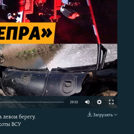
able
Auto
29:52
240p
Загрузить
 левом берегу.
EMBED
360p
хоты ВСУ
480p