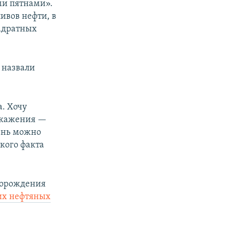
ми пятнами».
ивов нефти, в
вадратных
 назвали
а. Хочу
искажения —
тень можно
акого факта
торождения
ких нефтяных