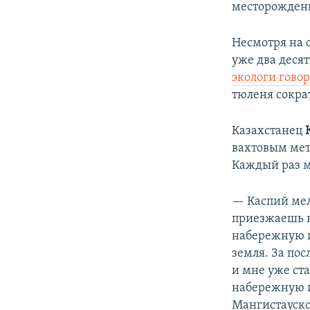
месторождени
Несмотря на 
уже два десят
экологи гово
тюленя сокра
Казахстанец
вахтовым мет
Каждый раз м
— Каспий меле
приезжаешь н
набережную и
земля. За пос
и мне уже ста
набережную и
Мангистауско