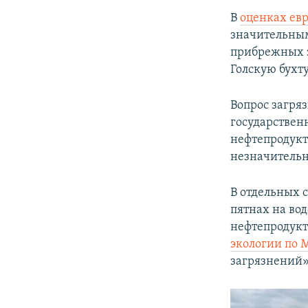
В
оценках ев
значительны
прибрежных з
Голскую бухту
Вопрос загря
государствен
нефтепродукт
незначительн
В отдельных 
пятнах на во
нефтепродукта
экологии по 
загрязнений»