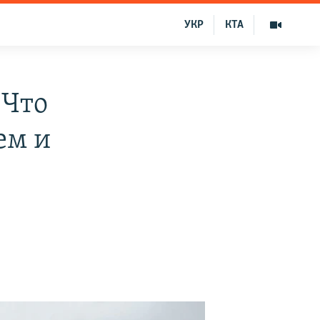
УКР
КТА
 Что
ем и