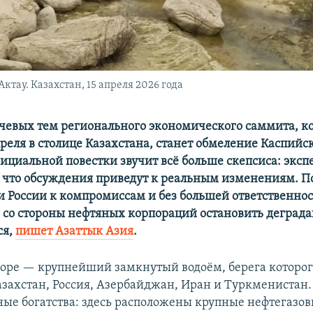
тау. Казахстан, 15 апреля 2026 года
чевых тем регионального экономического саммита, к
преля в столице Казахстана, станет обмеление Каспийс
ициальной повестки звучит всё больше скепсиса: эксп
 что обсуждения приведут к реальным изменениям. П
ти России к компромиссам и без большей ответственнос
 со стороны нефтяных корпораций остановить деград
ся,
пишет Азаттык Азия
.
оре — крупнейший замкнутый водоём, берега которого
Казахстан, Россия, Азербайджан, Иран и Туркменистан.
ные богатства: здесь расположены крупные нефтегазо