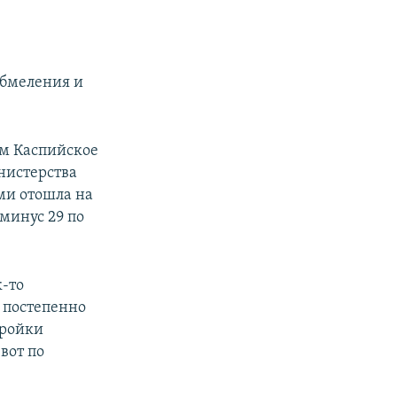
обмеления и
м Каспийское
нистерства
ми отошла на
минус 29 по
‑то
е постепенно
тройки
вот по