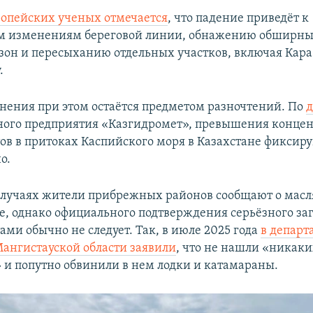
ропейских ученых отмечается
, что падение приведёт к
м изменениям береговой линии, обнажению обширн
он и пересыханию отдельных участков, включая Кара
.
знения при этом остаётся предметом разночтений. По
ного предприятия «Казгидромет», превышения конце
ов в притоках Каспийского моря в Казахстане фиксир
о.
случаях жители прибрежных районов сообщают о мас
де, однако официального подтверждения серьёзного за
ми обычно не следует. Так, в июле 2025 года
в департ
Мангистауской области заявили
, что не нашли «никак
 и попутно обвинили в нем лодки и катамараны.