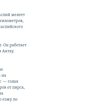
аспий мелеет
 километров,
 каспийского
. Он работает
 Актау.
не
 на
с — голая
ров от пирса,
на
о езжу по