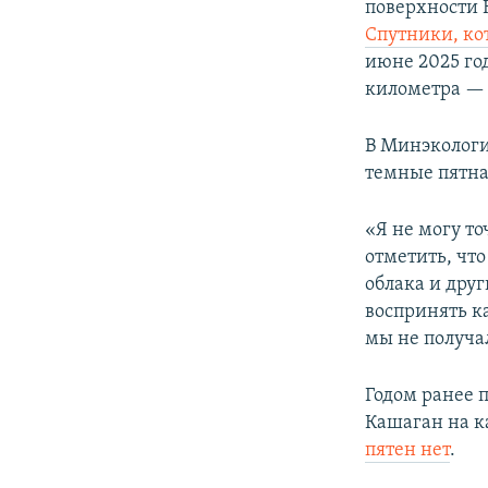
поверхности 
Спутники, к
июне 2025 го
километра — 
В Минэкологи
темные пятна
«Я не могу то
отметить, чт
облака и дру
воспринять ка
мы не получа
Годом ранее 
Кашаган на к
пятен нет
.