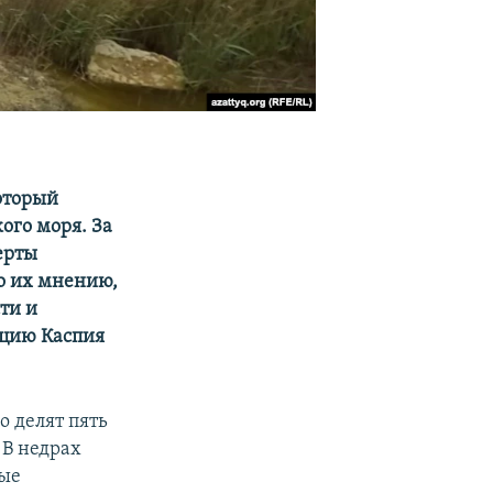
оторый
кого моря. За
ерты
о их мнению,
ти и
ацию Каспия
 делят пять
 В недрах
вые