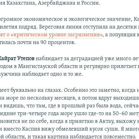
я Казахстана, Азербайджана и России.
огромное экономическое и экологическое значение, К
илетия подряд. Береговая линия отступила на десятки
рят о «критическом уровне загрязнения»
, а популяция
тилась почти на 90 процентов.
Кайрат Утепов
наблюдает за деградацией уже много лет
одом в Мангистауской области и регулярно прилетает в
ужчина наблюдает одно и то же.
ет буквально на глазах. Особенно это заметно, когда 
а море по нескольку месяцев, а потом вдруг выходишь
 видишь, что там, где в прошлый раз была вода, сейча
ледние три-четыре года море ушло где-то на 50–60 мет
новится не по себе, когда я прилетаю в Актау, выхожу 
 вместо Каспия вижу обмелевший кусок суши. Я мног
й области, и такая картина наблюдается повсеместно.