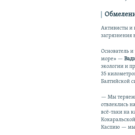
Обмелени
Активисты и 
загрязнения 
Основатель и 
море» —
Вад
экологии и п
35 километро
Балтийской с
— Мы теряем 
отвлеклись н
всё‑таки на 
Кокаральской
Каспию — мы 