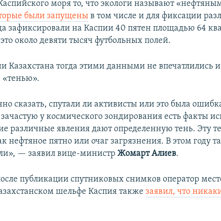
Каспийского моря то, что экологи называют «нефтяны
оторые были запущены
в том числе и для фиксации разл
да зафиксировали на Каспии 40 пятен площадью 64 к
это около девяти тысяч футбольных полей.
и Казахстана тогда этими данными не впечатлились и
 «тенью».
чно сказать, спутали ли активисты или это была ошибк
о зачастую у космического зондирования есть факты 
гие различные явления дают определенную тень. Эту 
к нефтяное пятно или очаг загрязнения. В этом году т
ли», — заявил вице-министр
Жомарт Алиев
.
после публикации спутниковых снимков оператор мес
азахстанском шельфе Каспия также
заявил, что ника