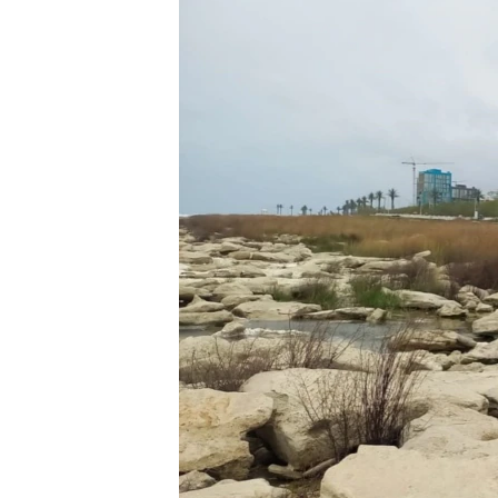
ПОБЕДИТЕЛЕЙ НЕ СУДЯТ?
КРЫМ.НЕПОКОРЕННЫЙ
ELIFBE
УКРАИНСКАЯ ПРОБЛЕМА КРЫМА