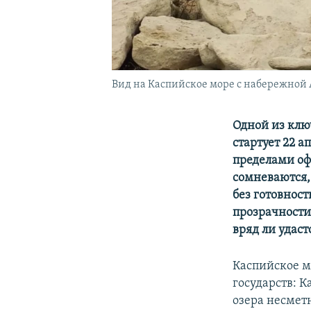
Вид на Каспийское море с набережной Ак
Одной из клю
стартует 22 а
пределами оф
сомневаются,
без готовнос
прозрачности
вряд ли удаст
Каспийское м
государств: 
озера несмет