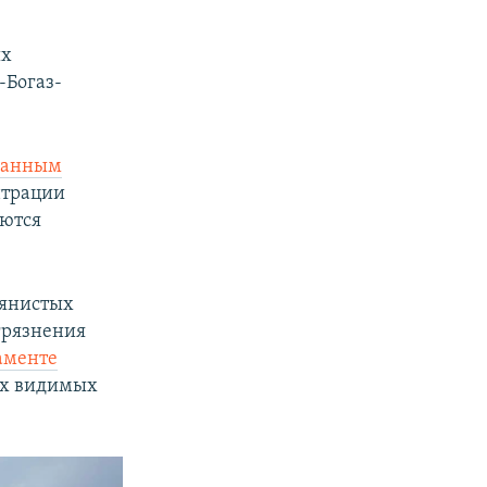
ых
-Богаз-
данным
нтрации
уются
лянистых
грязнения
аменте
их видимых