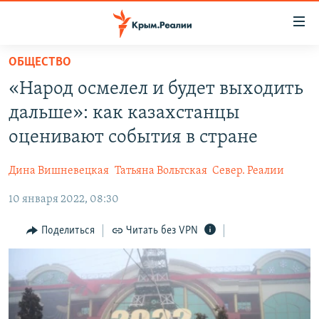
Доступность
ссылки
Вернуться
ОБЩЕСТВО
к
НОВОСТИ
«Народ осмелел и будет выходить
основному
СПЕЦПРОЕКТЫ
содержанию
дальше»: как казахстанцы
ВОДА
Вернутся
ГРУЗ 200
оценивают события в стране
к
ИСТОРИЯ
КАРТА ВОЕННЫХ ОБЪЕКТОВ КРЫМА
главной
Дина Вишневецкая
Татьяна Вольтская
Север. Реалии
ЕЩЕ
11 ЛЕТ ОККУПАЦИИ КРЫМА. 11 ИСТОРИЙ СОПРОТИВЛЕНИЯ
навигации
Вернутся
10 января 2022, 08:30
РАДІО СВОБОДА
ИНТЕРАКТИВ
к
КАК ОБОЙТИ БЛОКИРОВКУ
ИНФОГРАФИКА
Поделиться
Читать без VPN
поиску
ТЕЛЕПРОЕКТ КРЫМ.РЕАЛИИ
Українською
СОВЕТЫ ПРАВОЗАЩИТНИКОВ
Qırımtatar
ПРОПАВШИЕ БЕЗ ВЕСТИ