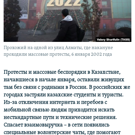
ПРИСОЕДИНЯЙТЕСЬ!
ПОБЕДИТЕЛЕЙ НЕ СУДЯТ?
КРЫМ.НЕПОКОРЕННЫЙ
ELIFBE
УКРАИНСКАЯ ПРОБЛЕМА КРЫМА
Все сайты RFE/RL
Прохожий на одной из улиц Алматы, где накануне
проходили массовые протесты, 6 января 2002 года
Протесты и массовые беспорядки в Казахстане,
начавшиеся в начале января, оставили живущих
там без связи с родными в России. В российских же
городах застряли казахские студенты и туристы.
Из-за отключения интернета и перебоев с
мобильной связью людям приходится искать
нестандартные пути и технические решения.
Спасает взаимовыручка – в сети появились
специальные волонтерские чаты, где помогают