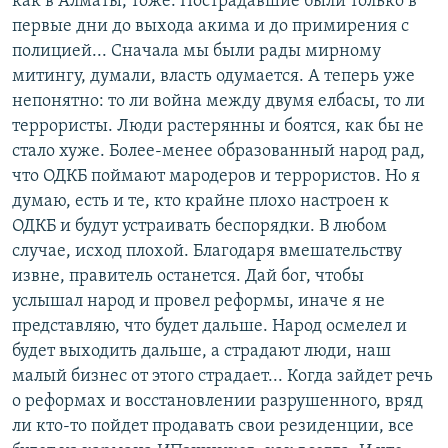
как в Алматы, тоже. Пострадавшие были только в
первые дни до выхода акима и до примирения с
полицией... Сначала мы были рады мирному
митингу, думали, власть одумается. А теперь уже
непонятно: то ли война между двумя елбасы, то ли
террористы. Люди растерянны и боятся, как бы не
стало хуже. Более-менее образованный народ рад,
что ОДКБ поймают мародеров и террористов. Но я
думаю, есть и те, кто крайне плохо настроен к
ОДКБ и будут устраивать беспорядки. В любом
случае, исход плохой. Благодаря вмешательству
извне, правитель останется. Дай бог, чтобы
услышал народ и провел реформы, иначе я не
представляю, что будет дальше. Народ осмелел и
будет выходить дальше, а страдают люди, наш
малый бизнес от этого страдает... Когда зайдет речь
о реформах и восстановлении разрушенного, вряд
ли кто-то пойдет продавать свои резиденции, все