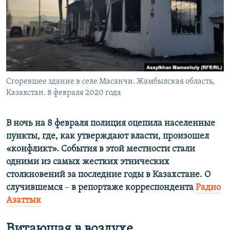
ПРИСОЕДИНЯЙТЕСЬ!
ПОБЕДИТЕЛЕЙ НЕ СУДЯТ?
КРЫМ.НЕПОКОРЕННЫЙ
ELIFBE
УКРАИНСКАЯ ПРОБЛЕМА КРЫМА
Все сайты RFE/RL
Сгоревшее здание в селе Масанчи. Жамбылская область,
Казахстан. 8 февраля 2020 года
В ночь на 8 февраля полиция оцепила населенные
пункты, где, как утверждают власти, произошел
«конфликт». События в этой местности стали
одними из самых жестких этнических
столкновений за последние годы в Казахстане. О
случившемся
– ​
в репортаже корреспондента
Радио
Азаттык
Витающая в воздухе