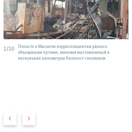
Попасть в Масанчи корреспондентам удалось
1/10
объездными путями, миновав выставленный в
нескольких километрах блокпост силовиков.
П
С
р
л
е
е