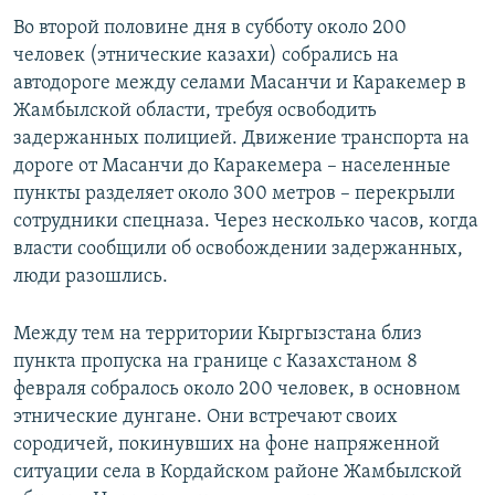
д
д
Во второй половине дня в субботу около 200
ы
у
человек (этнические казахи) собрались на
д
ю
автодороге между селами Масанчи и Каракемер в
у
щ
Жамбылской области, требуя освободить
щ
и
задержанных полицией. Движение транспорта на
и
й
дороге от Масанчи до Каракемера – населенные
й
с
пункты разделяет около 300 метров – перекрыли
с
л
сотрудники спецназа. Через несколько часов, когда
л
а
власти сообщили об освобождении задержанных,
а
й
люди разошлись.
й
д
д
Между тем на территории Кыргызстана близ
пункта пропуска на границе с Казахстаном 8
февраля собралось около 200 человек, в основном
этнические дунгане. Они встречают своих
сородичей, покинувших на фоне напряженной
ситуации села в Кордайском районе Жамбылской