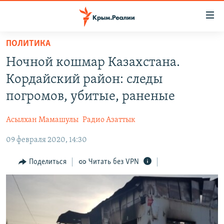
Доступность
ссылки
Вернуться
ПОЛИТИКА
к
НОВОСТИ
Ночной кошмар Казахстана.
основному
СПЕЦПРОЕКТЫ
содержанию
Кордайский район: следы
ВОДА
Вернутся
ГРУЗ 200
погромов, убитые, раненые
к
ИСТОРИЯ
КАРТА ВОЕННЫХ ОБЪЕКТОВ КРЫМА
главной
Асылхан Мамашулы
Радио Азаттык
ЕЩЕ
11 ЛЕТ ОККУПАЦИИ КРЫМА. 11 ИСТОРИЙ СОПРОТИВЛЕНИЯ
навигации
Вернутся
09 февраля 2020, 14:30
РАДІО СВОБОДА
ИНТЕРАКТИВ
к
КАК ОБОЙТИ БЛОКИРОВКУ
ИНФОГРАФИКА
Поделиться
Читать без VPN
поиску
ТЕЛЕПРОЕКТ КРЫМ.РЕАЛИИ
Українською
СОВЕТЫ ПРАВОЗАЩИТНИКОВ
Qırımtatar
ПРОПАВШИЕ БЕЗ ВЕСТИ