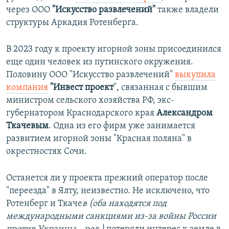
через ООО
"Искусство развлечений"
также владели
структуры Аркадия Ротенберга.
В 2023 году к проекту игорной зоны присоединился
еще один человек из путинского окружения.
Половину ООО "Искусство развлечений"
выкупила
компания
"Инвест проект
", связанная с бывшим
министром сельского хозяйства РФ, экс-
губернатором Краснодарского края
Александром
Ткачевым
. Одна из его фирм уже занимается
развитием игорной зоны "Красная поляна" в
окрестностях Сочи.
Останется ли у проекта прежний оператор после
"переезда" в Ялту, неизвестно. Не исключено, что
Ротенберг и Ткаче
в (оба находятся под
международными санкциями из-за войны России