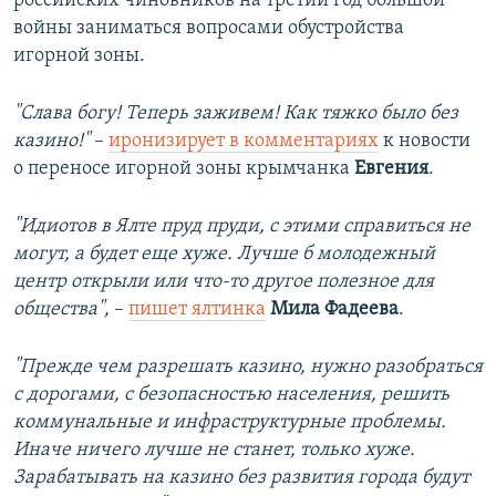
российских чиновников на третий год большой
войны заниматься вопросами обустройства
игорной зоны.
"Слава богу! Теперь заживем! Как тяжко было без
казино!"
–
иронизирует в комментариях
к новости
о переносе игорной зоны крымчанка
Евгения
.
"Идиотов в Ялте пруд пруди, с этими справиться не
могут, а будет еще хуже. Лучше б молодежный
центр открыли или что-то другое полезное для
общества",
–
пишет ялтинка
Мила Фадеева
.
"Прежде чем разрешать казино, нужно разобраться
с дорогами, с безопасностью населения, решить
коммунальные и инфраструктурные проблемы.
Иначе ничего лучше не станет, только хуже.
Зарабатывать на казино без развития города будут