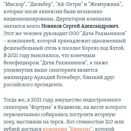
"Мисхор", "Дюльбер", "Ай-Петри" и "Жемчужина",
которые после аннексии были незаконно
национализированы. Директором компании
значится некто
Новиков Сергей Александрович
.
Этот же человек руководит ООО "Дача Рахманинов"
– компанией, которой принадлежит одноименный
фешенебельный отель в поселке Кореиз под Ялтой.
В 2021 году выяснилось, что конечным
бенефициаром "Дачи Рахманинов", а также
упомянутых выше санаториев является
миллиардер Аркадий Ротенберг, близкий друг
российского президента.
Тогда же, в 2021 году, имущество недостроенного
санатория "Фортуна" в Кацивели, на месте которого
первоначально собирались построить игорную
зону, выставили на торги. Лот стоимостью 210 млн
рублей достался
компании "Кипарис"
, которой