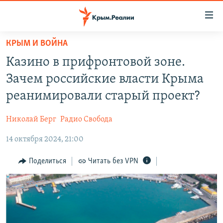
Доступность
ссылки
Вернуться
КРЫМ И ВОЙНА
к
НОВОСТИ
Казино в прифронтовой зоне.
основному
СПЕЦПРОЕКТЫ
содержанию
Зачем российские власти Крыма
ВОДА
Вернутся
ГРУЗ 200
реанимировали старый проект?
к
ИСТОРИЯ
КАРТА ВОЕННЫХ ОБЪЕКТОВ КРЫМА
главной
Николай Берг
Радио Свобода
ЕЩЕ
11 ЛЕТ ОККУПАЦИИ КРЫМА. 11 ИСТОРИЙ СОПРОТИВЛЕНИЯ
навигации
Вернутся
14 октября 2024, 21:00
РАДІО СВОБОДА
ИНТЕРАКТИВ
к
КАК ОБОЙТИ БЛОКИРОВКУ
ИНФОГРАФИКА
Поделиться
Читать без VPN
поиску
ТЕЛЕПРОЕКТ КРЫМ.РЕАЛИИ
Українською
СОВЕТЫ ПРАВОЗАЩИТНИКОВ
Qırımtatar
ПРОПАВШИЕ БЕЗ ВЕСТИ