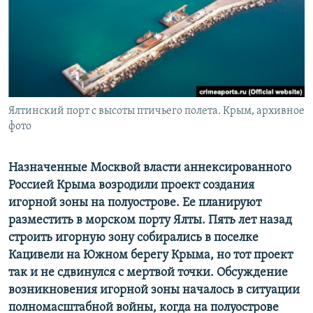
ПРИСОЕДИНЯЙТЕСЬ!
ПОБЕДИТЕЛЕЙ НЕ СУДЯТ?
КРЫМ.НЕПОКОРЕННЫЙ
ELIFBE
УКРАИНСКАЯ ПРОБЛЕМА КРЫМА
Все сайты RFE/RL
Ялтинский порт с высоты птичьего полета. Крым, архивное
фото
Назначенные Москвой власти аннексированного
Россией Крыма возродили проект создания
игорной зоны на полуострове. Ее планируют
разместить в морском порту Ялты. Пять лет назад
строить игорную зону собирались в поселке
Кацивели на Южном берегу Крыма, но тот проект
так и не сдвинулся с мертвой точки. Обсуждение
возникновения игорной зоны началось в ситуации
полномасштабной войны, когда на полуострове