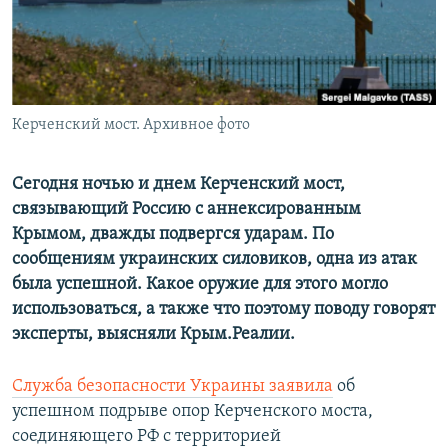
ПРИСОЕДИНЯЙТЕСЬ!
ПОБЕДИТЕЛЕЙ НЕ СУДЯТ?
КРЫМ.НЕПОКОРЕННЫЙ
ELIFBE
Керченский мост. Архивное фото
УКРАИНСКАЯ ПРОБЛЕМА КРЫМА
Все сайты RFE/RL
Сегодня ночью и днем Керченский мост,
связывающий Россию с аннексированным
Крымом, дважды подвергся ударам. По
сообщениям украинских силовиков, одна из атак
была успешной. Какое оружие для этого могло
использоваться, а также что поэтому поводу говорят
эксперты, выясняли Крым.Реалии.
Служба безопасности Украины заявила
об
успешном подрыве опор Керченского моста,
соединяющего РФ с территорией