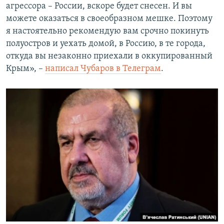
агрессора – России, вскоре будет снесен. И вы
можете оказаться в своеобразном мешке. Поэтому
я настоятельно рекомендую вам срочно покинуть
полуостров и уехать домой, в Россию, в те города,
откуда вы незаконно приехали в оккупированный
Крым», –
написал Чубаров в Телеграм
.