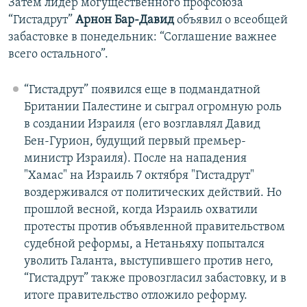
Затем лидер могущественного профсоюза
“Гистадрут”
Арнон Бар-Давид
объявил о всеобщей
забастовке в понедельник: “Соглашение важнее
всего остального”.
“Гистадрут” появился еще в подмандатной
Британии Палестине и сыграл огромную роль
в создании Израиля (его возглавлял Давид
Бен-Гурион, будущий первый премьер-
министр Израиля). После на нападения
"Хамас" на Израиль 7 октября "Гистадрут"
воздерживался от политических действий. Но
прошлой весной, когда Израиль охватили
протесты против объявленной правительством
судебной реформы, а Нетаньяху попытался
уволить Галанта, выступившего против него,
“Гистадрут” также провозгласил забастовку, и в
итоге правительство отложило реформу.