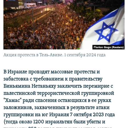
ПРИСОЕДИНЯЙТЕСЬ!
ПОБЕДИТЕЛЕЙ НЕ СУДЯТ?
КРЫМ.НЕПОКОРЕННЫЙ
ELIFBE
УКРАИНСКАЯ ПРОБЛЕМА КРЫМА
Все сайты RFE/RL
Акция протеста в Тель-Авиве. 1 сентября 2024 года
В Израиле проходят массовые протесты и
забастовка с требованием к правительству
Биньямина Нетаньяху заключить перемирие с
палестинской террористической группировкой
"Хамас" ради спасения остающихся в ее руках
заложников, захваченных в результате атаки
группировки на юг Израиля 7 октября 2023 года
(тогда около 1200 израильтян были убиты и