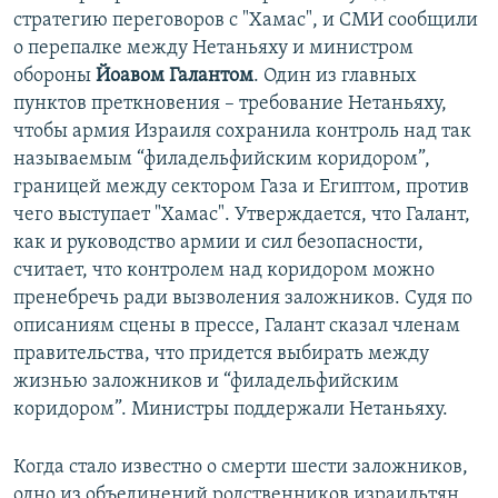
стратегию переговоров с "Хамас", и СМИ сообщили
о перепалке между Нетаньяху и министром
обороны
Йоавом Галантом
. Один из главных
пунктов преткновения – требование Нетаньяху,
чтобы армия Израиля сохранила контроль над так
называемым “филадельфийским коридором”,
границей между сектором Газа и Египтом, против
чего выступает "Хамас". Утверждается, что Галант,
как и руководство армии и сил безопасности,
считает, что контролем над коридором можно
пренебречь ради вызволения заложников. Судя по
описаниям сцены в прессе, Галант сказал членам
правительства, что придется выбирать между
жизнью заложников и “филадельфийским
коридором”. Министры поддержали Нетаньяху.
Когда стало известно о смерти шести заложников,
одно из объединений родственников израильтян,