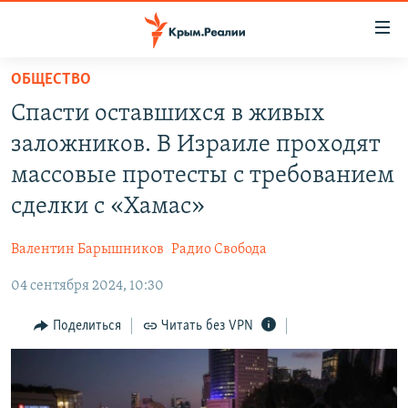
Доступность
ссылки
Вернуться
ОБЩЕСТВО
к
НОВОСТИ
Спасти оставшихся в живых
основному
СПЕЦПРОЕКТЫ
содержанию
заложников. В Израиле проходят
ВОДА
Вернутся
ГРУЗ 200
массовые протесты с требованием
к
ИСТОРИЯ
КАРТА ВОЕННЫХ ОБЪЕКТОВ КРЫМА
сделки с «Хамас»
главной
ЕЩЕ
11 ЛЕТ ОККУПАЦИИ КРЫМА. 11 ИСТОРИЙ СОПРОТИВЛЕНИЯ
навигации
Валентин Барышников
Радио Свобода
Вернутся
РАДІО СВОБОДА
ИНТЕРАКТИВ
к
04 сентября 2024, 10:30
КАК ОБОЙТИ БЛОКИРОВКУ
ИНФОГРАФИКА
поиску
Поделиться
Читать без VPN
ТЕЛЕПРОЕКТ КРЫМ.РЕАЛИИ
Українською
СОВЕТЫ ПРАВОЗАЩИТНИКОВ
Qırımtatar
ПРОПАВШИЕ БЕЗ ВЕСТИ