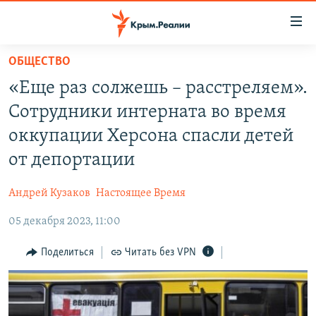
Доступность
ссылки
Вернуться
ОБЩЕСТВО
к
НОВОСТИ
«Еще раз солжешь – расстреляем».
основному
СПЕЦПРОЕКТЫ
содержанию
Сотрудники интерната во время
ВОДА
Вернутся
ГРУЗ 200
оккупации Херсона спасли детей
к
ИСТОРИЯ
КАРТА ВОЕННЫХ ОБЪЕКТОВ КРЫМА
от депортации
главной
ЕЩЕ
11 ЛЕТ ОККУПАЦИИ КРЫМА. 11 ИСТОРИЙ СОПРОТИВЛЕНИЯ
навигации
Андрей Кузаков
Настоящее Время
Вернутся
РАДІО СВОБОДА
ИНТЕРАКТИВ
к
05 декабря 2023, 11:00
КАК ОБОЙТИ БЛОКИРОВКУ
ИНФОГРАФИКА
поиску
Поделиться
Читать без VPN
ТЕЛЕПРОЕКТ КРЫМ.РЕАЛИИ
Українською
СОВЕТЫ ПРАВОЗАЩИТНИКОВ
Qırımtatar
ПРОПАВШИЕ БЕЗ ВЕСТИ