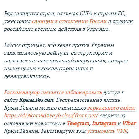
Ряд западных стран, включая США и страны ЕС,
ужесточил
санкции в отношении России
и осудили
российские военные действия в Украине.
Россия отрицает, что ведет против Украины
захватническую войну на ее территории и
называет это «специальной операцией»,
которая
имеет целью «демилитаризацию и
денацификацию».
Роскомнадзор пытается заблокировать
доступ к
сайту
Крым.Реалии
. Беспрепятственно читать
Крым.Реалии можно с помощью
зеркального сайта:
https://d19kom9d46eyb.cloudfront.net/
следите за
основными новостями в
Telegram
,
Instagram
и
Viber
Крым.Реалии. Рекомендуем вам
установить VPN
.