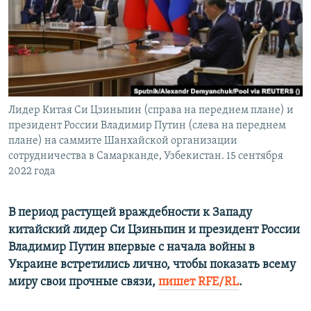
ПРИСОЕДИНЯЙТЕСЬ!
ПОБЕДИТЕЛЕЙ НЕ СУДЯТ?
КРЫМ.НЕПОКОРЕННЫЙ
ELIFBE
УКРАИНСКАЯ ПРОБЛЕМА КРЫМА
Все сайты RFE/RL
Лидер Китая Си Цзиньпин (справа на переднем плане) и
президент России Владимир Путин (слева на переднем
плане) на саммите Шанхайской организации
сотрудничества в Самарканде, Узбекистан. 15 сентября
2022 года
В период растущей враждебности к Западу
китайский лидер Си Цзиньпин и президент России
Владимир Путин впервые с начала войны в
Украине встретились лично, чтобы показать всему
миру свои прочные связи,
пишет RFE/RL
.