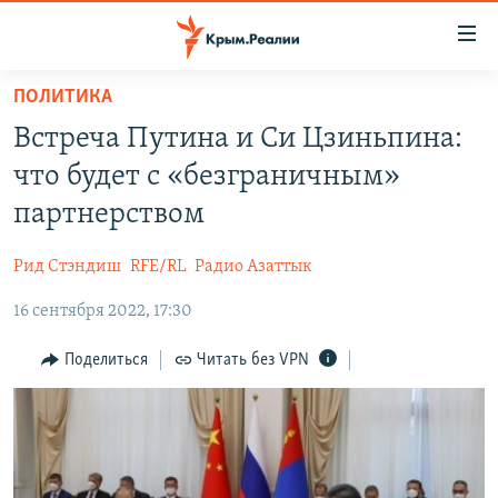
Доступность
ссылки
Вернуться
ПОЛИТИКА
к
НОВОСТИ
Встреча Путина и Си Цзиньпина:
основному
СПЕЦПРОЕКТЫ
содержанию
что будет с «безграничным»
ВОДА
Вернутся
ГРУЗ 200
партнерством
к
ИСТОРИЯ
КАРТА ВОЕННЫХ ОБЪЕКТОВ КРЫМА
главной
Рид Стэндиш
RFE/RL
Радио Азаттык
ЕЩЕ
11 ЛЕТ ОККУПАЦИИ КРЫМА. 11 ИСТОРИЙ СОПРОТИВЛЕНИЯ
навигации
Вернутся
16 сентября 2022, 17:30
РАДІО СВОБОДА
ИНТЕРАКТИВ
к
КАК ОБОЙТИ БЛОКИРОВКУ
ИНФОГРАФИКА
Поделиться
Читать без VPN
поиску
ТЕЛЕПРОЕКТ КРЫМ.РЕАЛИИ
Українською
СОВЕТЫ ПРАВОЗАЩИТНИКОВ
Qırımtatar
ПРОПАВШИЕ БЕЗ ВЕСТИ