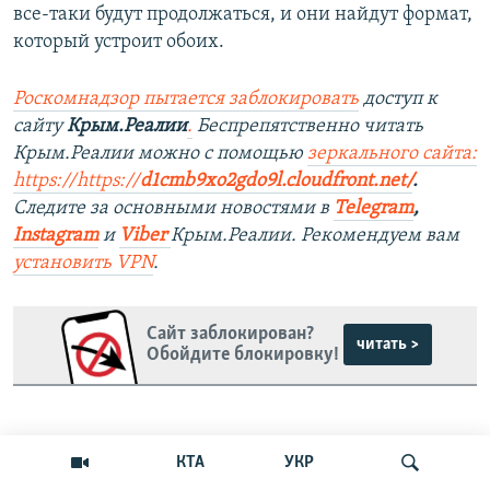
все-таки будут продолжаться, и они найдут формат,
который устроит обоих.
Роскомнадзор пытается заблокировать
доступ к
сайту
Крым.Реалии
.
Беспрепятственно читать
Крым.Реалии можно с помощью
зеркального сайта:
https://https://
d1cmb9xo2gdo9l.cloudfront.net/
.
Следите за основными новостями в
Telegram
,
Instagram
и
Viber
Крым.Реалии. Рекомендуем вам
установить VPN
.
Сайт заблокирован?
читать >
Обойдите блокировку!
Поделиться
Читать без VPN
Follow us
КТА
УКР