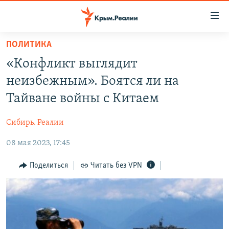
Доступность
ссылки
Вернуться
ПОЛИТИКА
к
НОВОСТИ
«Конфликт выглядит
основному
СПЕЦПРОЕКТЫ
содержанию
неизбежным». Боятся ли на
ВОДА
Вернутся
ГРУЗ 200
Тайване войны с Китаем
к
ИСТОРИЯ
КАРТА ВОЕННЫХ ОБЪЕКТОВ КРЫМА
главной
Сибирь. Реалии
ЕЩЕ
11 ЛЕТ ОККУПАЦИИ КРЫМА. 11 ИСТОРИЙ СОПРОТИВЛЕНИЯ
навигации
Вернутся
08 мая 2023, 17:45
РАДІО СВОБОДА
ИНТЕРАКТИВ
к
КАК ОБОЙТИ БЛОКИРОВКУ
ИНФОГРАФИКА
Поделиться
Читать без VPN
поиску
ТЕЛЕПРОЕКТ КРЫМ.РЕАЛИИ
Українською
СОВЕТЫ ПРАВОЗАЩИТНИКОВ
Qırımtatar
ПРОПАВШИЕ БЕЗ ВЕСТИ