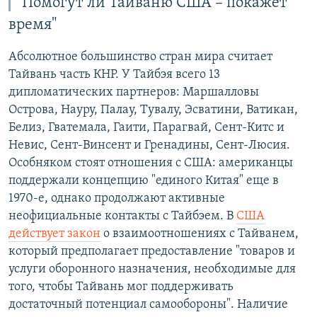
"Помогут ли Тайваню США – покажет
время"
Абсолютное большинство стран мира считает
Тайвань часть КНР. У Тайбэя всего 13
дипломатических партнеров: Маршалловы
Острова, Науру, Палау, Тувалу, Эсватини, Ватикан,
Белиз, Гватемала, Гаити, Парагвай, Сент-Китс и
Невис, Сент-Винсент и Гренадины, Сент-Люсия.
Особняком стоят отношения с США: американцы
поддержали концепцию "единого Китая" еще в
1970-е, однако продолжают активные
неофициальные контакты с Тайбэем. В
США
действует закон
о взаимоотношениях с Тайванем,
который предполагает предоставление "товаров и
услуги оборонного назначения, необходимые для
того, чтобы Тайвань мог поддерживать
достаточный потенциал самообороны". Наличие