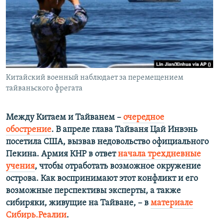
ПРИСОЕДИНЯЙТЕСЬ!
ПОБЕДИТЕЛЕЙ НЕ СУДЯТ?
КРЫМ.НЕПОКОРЕННЫЙ
ELIFBE
УКРАИНСКАЯ ПРОБЛЕМА КРЫМА
Все сайты RFE/RL
Китайский военный наблюдает за перемещением
тайваньского фрегата
Между Китаем и Тайванем –​
очередное
обострение
. В апреле глава Тайваня Цай Инвэнь
посетила США, вызвав недовольство официального
Пекина. Армия КНР в ответ
начала трехдневные
учения
, чтобы отработать возможное окружение
острова. Как воспринимают этот конфликт и его
возможные перспективы эксперты, а также
сибиряки, живущие на Тайване, – в
материале
Сибирь.Реалии
.