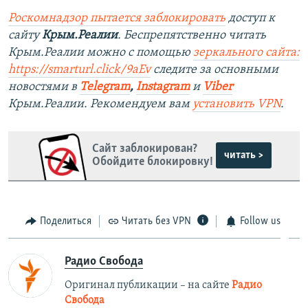
Роскомнадзор пытается заблокировать
доступ к
сайту
Крым.Реалии
. Беспрепятственно читать
Крым.Реалии можно с помощью
зеркального сайта:
https://smarturl.click/9aEv
следите за основными
новостями в
Telegram
,
Instagram
и
Viber
Крым.Реалии. Рекомендуем вам
установить VPN
.
Сайт заблокирован?
читать >
Обойдите блокировку!
Поделиться
Читать без VPN
Follow us
Радио Свобода
Оригинал публикации – на сайте
Радио
Свобода