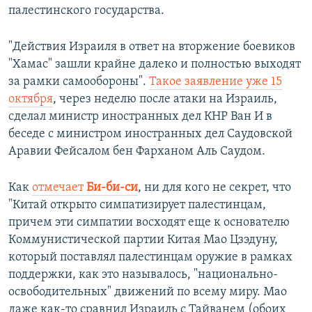
палестинского государства.
"Действия Израиля в ответ на вторжение боевиков
"Хамас" зашли крайне далеко и полностью выходят
за рамки самообороны".
Такое заявление уже 15
октября
, через неделю после атаки на Израиль,
сделал министр иностранных дел КНР Ван И в
беседе с министром иностранных дел Саудовской
Аравии Фейсалом бен Фарханом Аль Саудом.
Как
отмечает
Би-би-си
, ни для кого не секрет, что
"Китай открыто симпатизирует палестинцам,
причем эти симпатии восходят еще к основателю
Коммунистической партии Китая Мао Цзэдуну,
который поставлял палестинцам оружие в рамках
поддержки, как это называлось, "национально-
освободительных" движений по всему миру. Мао
даже как-то сравнил Израиль с Тайванем (обоих