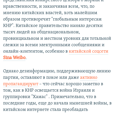
представления конкретного цензора о морали и
нравственности, и заканчивая всем, что, по
мнению китайских властей, хоть малейшим
образом противоречит "глобальным интересам
КНР". Китайское правительство наняло десятки
тысяч людей на общенациональном,
провинциальном и местном уровнях для тотальной
слежки за всеми электронными сообщениями и
онлайн-контентом, особенно в
китайской соцсети
Sina Weibo
.
Однако дезинформацию, поддерживающую линию
партии, оставляют в покое или даже
активно
пропагандируют
– что сейчас хорошо заметно в
том, как в КНР освещается война Израиля и
группировки "Хамас" . Примечательно, что в
последние годы, еще до начала нынешней войны, в
китайском интернете стала преобладать