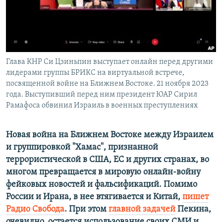
ПРИСОЕДИНЯЙТЕСЬ!
ПОБЕДИТЕЛЕЙ НЕ СУДЯТ?
КРЫМ.НЕПОКОРЕННЫЙ
ELIFBE
Глава КНР Си Цзиньпин выступает онлайн перед другими
УКРАИНСКАЯ ПРОБЛЕМА КРЫМА
лидерами группы БРИКС на виртуальной встрече,
Все сайты RFE/RL
посвященной войне на Ближнем Востоке. 21 ноября 2023
года. Выступивший перед ним президент ЮАР Сирил
Рамафоса обвинил Израиль в военных преступлениях
Новая война на Ближнем Востоке между Израилем
и группировкой "Хамас", признанной
террористической в США, ЕС и других странах, во
многом превращается в мировую онлайн-войну
фейковых новостей и фальсификаций. Помимо
России и Ирана, в нее втягивается и Китай,
пишет
Радио Свобода
. При этом
главной задачей
Пекина,
очевидно, остается использование своих СМИ и