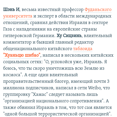
Шэнь И
, весьма известный профессор
Фуданьского
университета
и эксперт в области международных
отношений, сравнил действия Израиля в секторе
Газа с нападениями на европейские страны
гитлеровской Германии.
Ху Сицзинь
, влиятельный
комментатор и бывший главный редактор
общенационального китайского
таблоида
"Хуаньцю шибао"
, написал в нескольких китайских
социальных сетях: "О, успокойся уже, Израиль. Я
боюсь, что ты скоро уничтожишь всю Землю из
космоса". А еще один влиятельный
проправительственный блогер, имеющий почти 3
миллиона подписчиков, написал в сети Weibo, что
группировку "Хамас" следует называть лишь
"организацией национального сопротивления". А
также обвинил Израиль в том, что тот сам является
"одной большой террористической организацией".