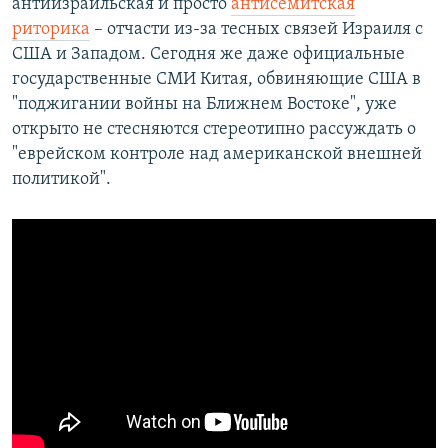
антиизраильская и просто
антисемитская
риторика
– отчасти из-за тесных связей Израиля с
США и Западом. Сегодня же даже официальные
государственные СМИ Китая, обвиняющие США в
"поджигании войны на Ближнем Востоке", уже
открыто не стесняются стереотипно рассуждать о
"еврейском контроле над американской внешней
политикой".