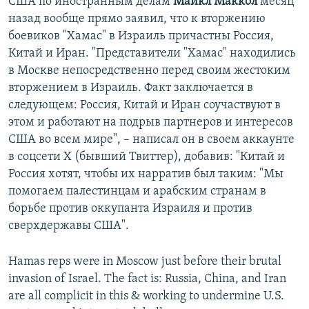
США по иностранным делам
Майкл Маккол
месяц
назад вообще прямо заявил, что к вторжению
боевиков "Хамас" в Израиль причастны Россия,
Китай и Иран. "Представители "Хамас" находились
в Москве непосредственно перед своим жестоким
вторжением в Израиль. Факт заключается в
следующем: Россия, Китай и Иран соучаствуют в
этом и работают на подрыв партнеров и интересов
США во всем мире", – написал он в своем аккаунте
в соцсети Х (бывший Твиттер), добавив: "Китай и
Россия хотят, чтобы их нарратив был таким: "Мы
помогаем палестинцам и арабским странам в
борьбе против оккупанта Израиля и против
сверхдержавы США".
Hamas reps were in Moscow just before their brutal
invasion of Israel. The fact is: Russia, China, and Iran
are all complicit in this & working to undermine U.S.