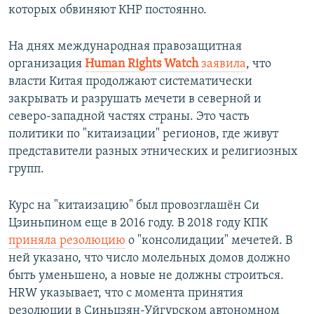
которых обвиняют КНР постоянно.
На днях международная правозащитная
организация
Human Rights Watch
заявила
, что
власти Китая продолжают систематически
закрывать и разрушать мечети в северной и
северо-западной частях страны. Это часть
политики по "китаизации" регионов, где живут
представители разных этнических и религиозных
групп.
Курс на "китаизацию" был провозглашён Си
Цзиньпином еще в 2016 году. В 2018 году КПК
приняла резолюцию
о "консолидации" мечетей. В
ней указано, что число молельных домов должно
быть уменьшено, а новые не должны строиться.
HRW указывает, что с момента принятия
резолюции в Синьцзян-Уйгурском автономном