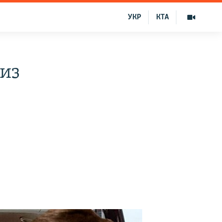
УКР
КТА
 из