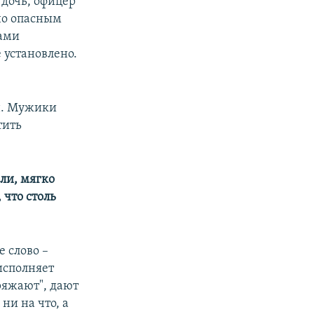
 дочь, офицер
но опасным
тами
 установлено.
ин. Мужики
тить
ли, мягко
что столь
е слово –
исполняет
ряжают", дают
ни на что, а