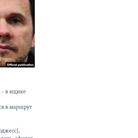
 – в ящике
ся в маршрут
рджесс),