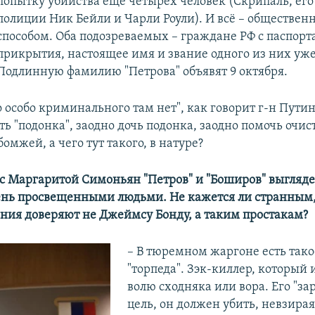
попытку убийства еще четырех человек (Скрипаль, его
полиции Ник Бейли и Чарли Роули). И всё – обществен
способом. Оба подозреваемых – граждане РФ с паспор
прикрытия, настоящее имя и звание одного из них уже
Подлинную фамилию "Петрова" объявят 9 октября.
о особо криминального там нет", как говорит г-н Пут
ь "подонка", заодно дочь подонка, заодно помочь очис
омжей, а чего тут такого, в натуре?
е с Маргаритой Симоньян "Петров" и "Боширов" выгляде
чень просвещенными людьми. Не кажется ли странным, 
ния доверяют не Джеймсу Бонду, а таким простакам?
​– В тюремном жаргоне есть тако
"торпеда". Зэк-киллер, который 
волю сходняка или вора. Его "за
цель, он должен убить, невзирая 