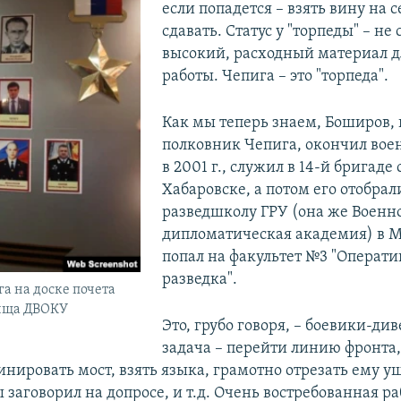
если попадется – взять вину на с
сдавать. Статус у "торпеды" – н
высокий, расходный материал д
работы. Чепига – это "торпеда".
Как мы теперь знаем, Боширов,
полковник Чепига, окончил вое
в 2001 г., служил в 14-й бригаде
Хабаровске, а потом его отобрал
разведшколу ГРУ (она же Военн
дипломатическая академия) в М
попал на факультет №3 "Операти
разведка".
а на доске почета
ища ДВОКУ
Это, грубо говоря, – боевики-ди
задача – перейти линию фронта
инировать мост, взять языка, грамотно отрезать ему у
 заговорил на допросе, и т.д. Очень востребованная ра