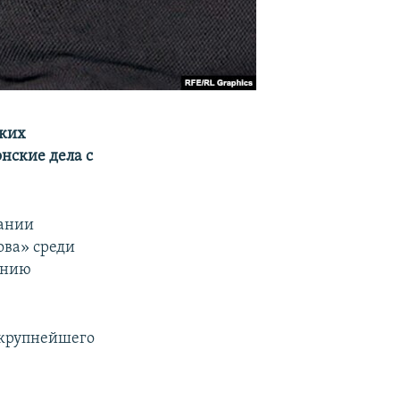
ских
онские дела с
вании
ова» среди
ению
 крупнейшего