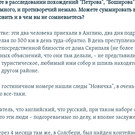
те в расследовании похождений "Петрова", "Боширова" 
ного, и противоречий немало. Можете суммировать в
овить и в чем вы не сомневаетесь?
атке: эти два человека приехали в Англию, два дня под
елая по 300 км в день туда-обратно. В день преступле
епосредственной близости от дома Скрипаля (не более
мных объяснений, что они там делали, – не представил
е туристическое, любимый ими собор и шпиль находят
 другом районе.
в гостиничном номере нашли следы "Новичка", в очен
о все-таки.
тель, что английский, что русский, при таком наборе
то эти люди – подозреваемые по делу, и вполне заслуж
ерез 4 месяца там же, в Солсбери, был найден контейн