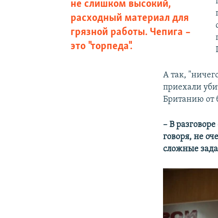
не слишком высокий,
расходный материал для
грязной работы. Чепига –
это "торпеда".
А так, "ничег
приехали убит
Британию от б
– В разговор
говоря, не о
сложные зада