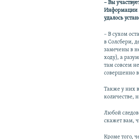
– Вы участвуе
Информации м
удалось устан
– В сухом ост
в Солсбери, д
замечены в н
ходу), а разу
там совсем н
совершенно в
Также у них 
количестве, н
Любой следова
скажет вам, ч
Кроме того, ч