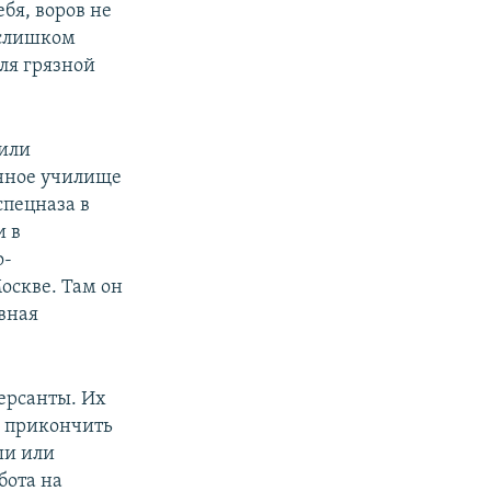
ебя, воров не
е слишком
ля грязной
 или
нное училище
 спецназа в
и в
о-
оскве. Там он
вная
версанты. Их
, прикончить
ши или
бота на