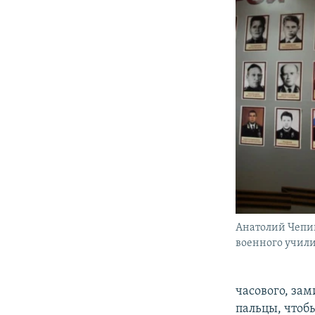
Анатолий Чепиг
военного учил
часового, зам
пальцы, чтобы