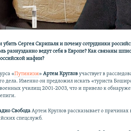
 убить Сергея Скрипаля и почему сотрудники россий
ль разнузданно ведут себя в Европе? Как связаны шпи
российской мафии?
урса «
Путинизм
»
Артем Круглов
участвует в расследо
го дела. Именно он предложил искать «туриста Бошир
военных училищ 2001-2003, что и привело к обнаруж
епиги.
адио Свобода
Артем Круглов рассказывает о причинах
ийских спецслужб.