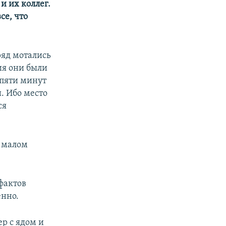
и их коллег.
се, что
ряд мотались
ния они были
 пяти минут
и. Ибо место
ся
ь малом
 фактов
енно.
ер с ядом и