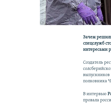
Зачем решили
спецслужб сто
интересами 
Создатель рес
солсберийско
выпускников 
полковника Ч
В интервью
Р
провала росс