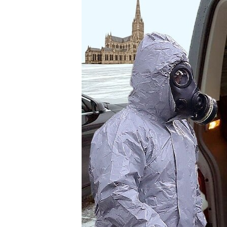
ПОБЕДИТЕЛЕЙ НЕ СУДЯТ?
КРЫМ.НЕПОКОРЕННЫЙ
ELIFBE
УКРАИНСКАЯ ПРОБЛЕМА КРЫМА