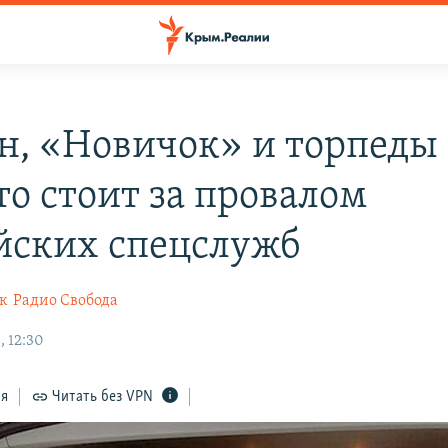
н, «Новичок» и торпеды
то стоит за провалом
йских спецслужб
к
Радио Свобода
, 12:30
ся
Читать без VPN