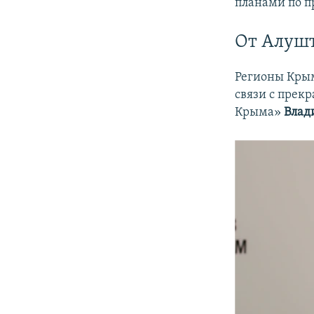
планами по п
От Алушт
Регионы Крым
связи с прек
Крыма»
Влад