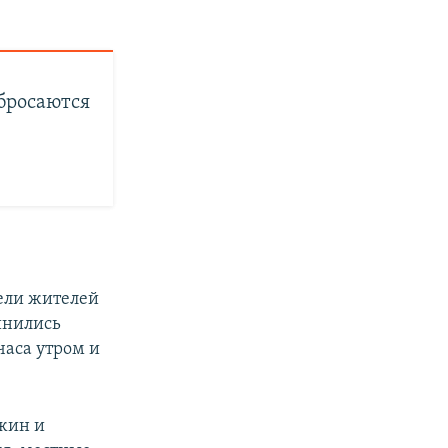
бросаются
ели жителей
инились
часа утром и
жин и