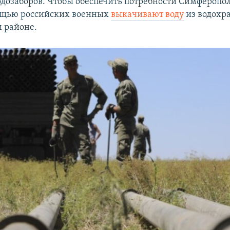
одозаборов. Чтобы обеспечить потребности Симферопо
ощью российских военных
выкачивают воду
из водохр
м районе.