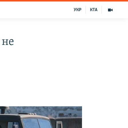
УКР
КТА
 не