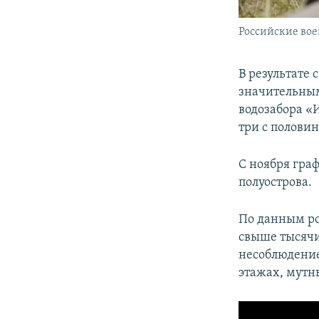
Российские во
В результате 
значительным
водозабора «
три с половин
С ноября гра
полуострова.
По данным ро
свыше тысячи
несоблюдение
этажах, мутн