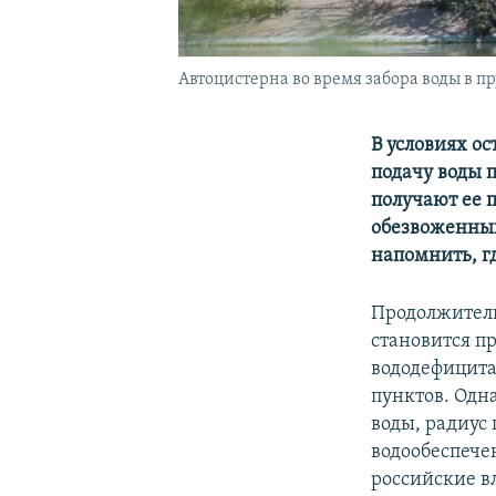
Автоцистерна во время забора воды в п
В условиях о
подачу воды 
получают ее п
обезвоженны
напомнить, г
Продолжитель
становится п
вододефицит
пунктов. Одна
воды, радиус
водообеспече
российские в