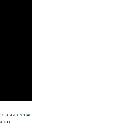
го количества
ано с