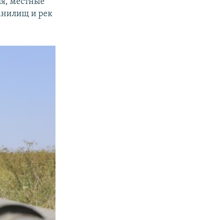
ля, местные
анилищ и рек