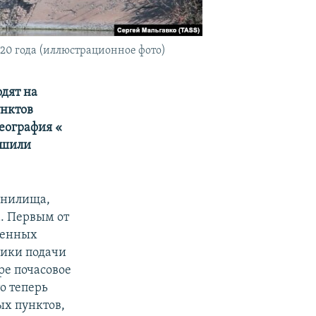
020 года (иллюстрационное фото)
одят на
унктов
еография «​
ешили
анилища,
а. Первым от
ленных
фики подачи
ре почасовое
о теперь
ых пунктов,