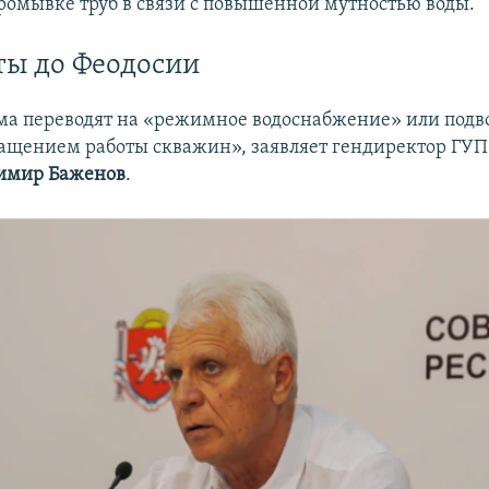
ромывке труб в связи с повышенной мутностью воды.
ы до Феодосии
а переводят на «режимное водоснабжение» или подво
ращением работы скважин», заявляет гендиректор ГУП
имир Баженов
.