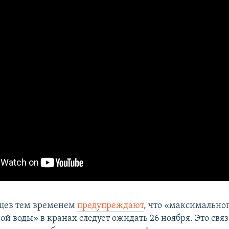
цев тем временем
предупреждают
, что «максимально
й воды» в кранах следует ожидать 26 ноября. Это связ