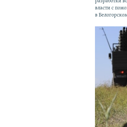
разработки в
власти с пом
в Белогорско