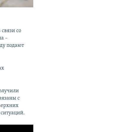
 связи со
а –
оду подают
ах
олучили
вязаны с
верхних
 ситуаций.