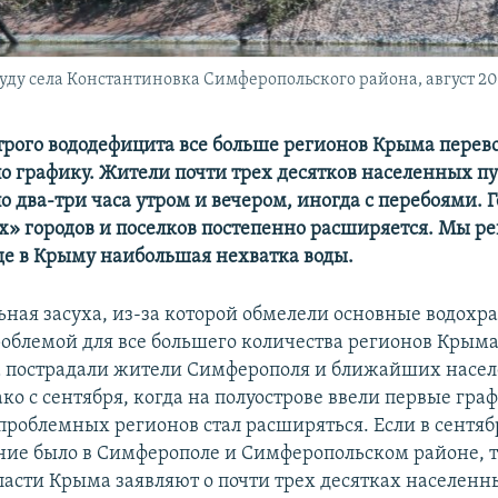
руду села Константиновка Симферопольского района, август 2
строго вододефицита все больше регионов Крыма перев
по графику. Жители почти трех десятков населенных п
о два-три часа утром и вечером, иногда с перебоями. Г
х»
городов и поселков постепенно расширяется. Мы р
де в Крыму наибольшая нехватка воды.
ная засуха, из-за которой обмелели основные водохр
роблемой для все большего количества регионов Крым
а пострадали жители Симферополя и ближайших насе
ко с сентября, когда на полуострове ввели первые гра
 проблемных регионов стал расширяться. Если в сентяб
ние было в Симферополе и Симферопольском районе, т
ласти Крыма заявляют о почти трех десятках населенн