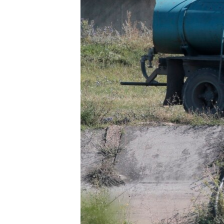
ПОБЕДИТЕЛЕЙ НЕ СУДЯТ?
КРЫМ.НЕПОКОРЕННЫЙ
ELIFBE
УКРАИНСКАЯ ПРОБЛЕМА КРЫМА