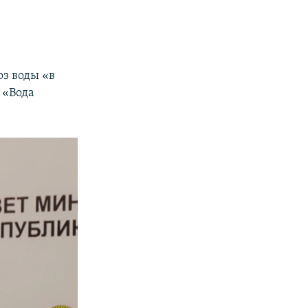
з воды «в
 «Вода