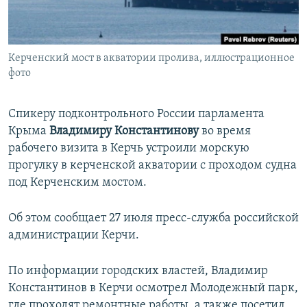
ПРИСОЕДИНЯЙТЕСЬ!
ПОБЕДИТЕЛЕЙ НЕ СУДЯТ?
КРЫМ.НЕПОКОРЕННЫЙ
Керченский мост в акватории пролива, иллюстрационное
ELIFBE
фото
УКРАИНСКАЯ ПРОБЛЕМА КРЫМА
Все сайты RFE/RL
Спикеру подконтрольного России парламента
Крыма
Владимиру Константинову
во время
рабочего визита в Керчь устроили морскую
прогулку в керченской акватории с проходом судна
под Керченским мостом.
Об этом сообщает 27 июля пресс-служба российской
администрации Керчи.
По информации городских властей, Владимир
Константинов в Керчи осмотрел Молодежный парк,
где проходят ремонтные работы, а также посетил