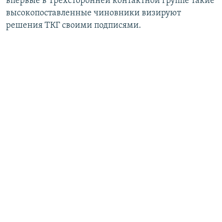
впервые в Трехсторонней контактной группе такие
высокопоставленные чиновники визируют
решения ТКГ своими подписями.