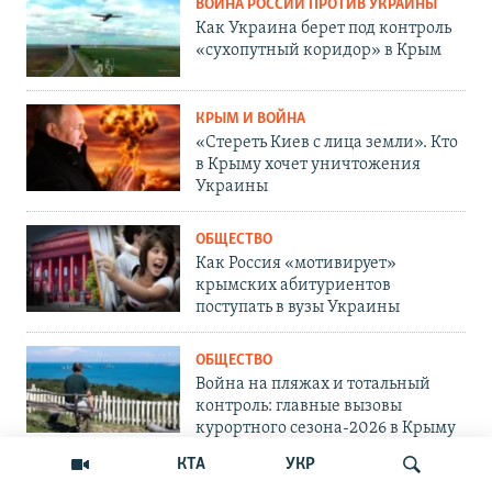
ВОЙНА РОССИИ ПРОТИВ УКРАИНЫ
Как Украина берет под контроль
«сухопутный коридор» в Крым
КРЫМ И ВОЙНА
«Стереть Киев с лица земли». Кто
в Крыму хочет уничтожения
Украины
ОБЩЕСТВО
Как Россия «мотивирует»
крымских абитуриентов
поступать в вузы Украины
ОБЩЕСТВО
Война на пляжах и тотальный
контроль: главные вызовы
курортного сезона-2026 в Крыму
КТА
УКР
ОБЩЕСТВО