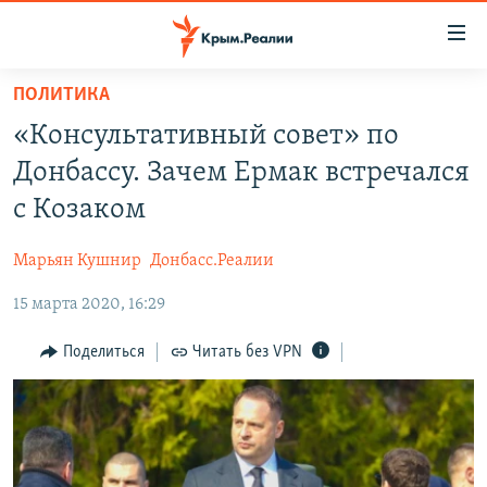
Доступность
ссылки
Вернуться
ПОЛИТИКА
к
НОВОСТИ
«Консультативный совет» по
основному
СПЕЦПРОЕКТЫ
содержанию
Донбассу. Зачем Ермак встречался
ВОДА
Вернутся
ГРУЗ 200
с Козаком
к
ИСТОРИЯ
КАРТА ВОЕННЫХ ОБЪЕКТОВ КРЫМА
главной
Марьян Кушнир
Донбасс.Реалии
ЕЩЕ
11 ЛЕТ ОККУПАЦИИ КРЫМА. 11 ИСТОРИЙ СОПРОТИВЛЕНИЯ
навигации
Вернутся
15 марта 2020, 16:29
РАДІО СВОБОДА
ИНТЕРАКТИВ
к
КАК ОБОЙТИ БЛОКИРОВКУ
ИНФОГРАФИКА
Поделиться
Читать без VPN
поиску
ТЕЛЕПРОЕКТ КРЫМ.РЕАЛИИ
Українською
СОВЕТЫ ПРАВОЗАЩИТНИКОВ
Qırımtatar
ПРОПАВШИЕ БЕЗ ВЕСТИ