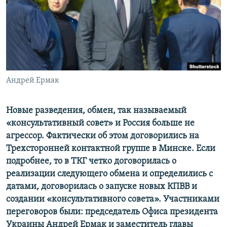
ПРИСОЕДИНЯЙТЕСЬ!
ПОБЕДИТЕЛЕЙ НЕ СУДЯТ?
КРЫМ.НЕПОКОРЕННЫЙ
ELIFBE
УКРАИНСКАЯ ПРОБЛЕМА КРЫМА
Все сайты RFE/RL
Андрей Ермак
Новые разведения, обмен, так называемый
«консультативный совет» и Россия больше не
агрессор. Фактически об этом договорились на
Трехсторонней контактной группе в Минске. Если
подробнее, то в ТКГ четко договорилась о
реализации следующего обмена и определились с
датами, договорилась о запуске новых КПВВ и
создании «консультативного совета». Участниками
переговоров были: председатель Офиса президента
Украины Андрей Ермак и заместитель главы