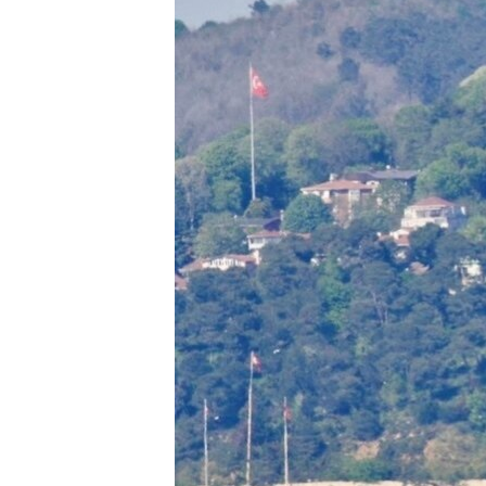
ПОБЕДИТЕЛЕЙ НЕ СУДЯТ?
КРЫМ.НЕПОКОРЕННЫЙ
ELIFBE
УКРАИНСКАЯ ПРОБЛЕМА КРЫМА