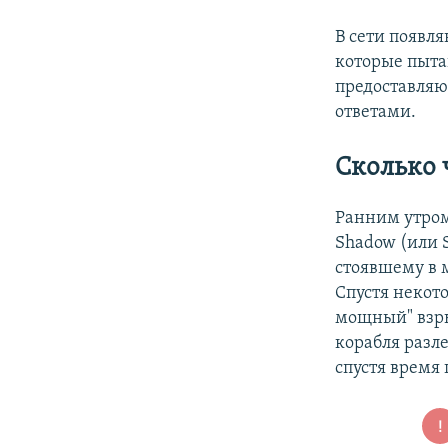
В сети появл
которые пыта
предоставля
ответами.
Сколько 
Ранним утром
Shadow (или 
стоявшему в 
Спустя некот
мощный" взры
корабля разле
спустя время 