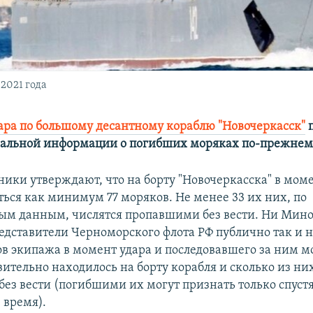
2021 года
ара по большому десантному кораблю "Новочеркасск"
п
альной информации о погибших моряках по-прежнему
ники утверждают, что на борту "Новочеркасска" в мом
ться как минимум 77 моряков. Не менее 33 их них, по
ым данным, числятся пропавшими без вести. Ни Мин
редставители Черноморского флота РФ публично так и 
ов экипажа в момент удара и последовавшего за ним 
ительно находилось на борту корабля и сколько из ни
ез вести (погибшими их могут признать только спуст
 время).