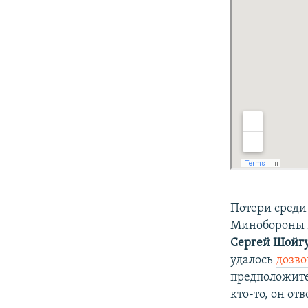
Потери среди
Минобороны 
Сергей Шойг
удалось
дозв
предположител
кто-то, он отв