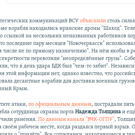
ратегических коммуникаций ВСУ
объяснили
столь силь
рюме корабля находились иранские дроны "Шахед". Тел
со ссылкой на нескольких неназванных работников пор
что последние пару месяцев "Новочеркасск" использовал
ом числе не по прямому назначению". На нём якобы в 
екретности перевозили "неопределённые грузы". Соб
ли, что в день удара БДК был "чем-то забит". Независ
я этой информации нет, однако известно, что российс
овала десантные корабли для доставки военных грузов
нный Крым.
ьтате атаки,
по официальным данным
, пострадали пят
ибла сотрудница охраны порта
Надежда Толщина
и ещ
учили ранения.
По данным канала "ВЧК-ОГПУ"
, Толщи
а своём рабочем месте, когда раздался первый взрыв. 
щила о "прилёте". Все сотрудники, находившиеся в зда