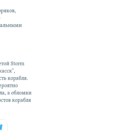
оряков,
е
мальными
етой Storm
асск",
ть корабля.
вероятно
ла, а обломки
остов корабля