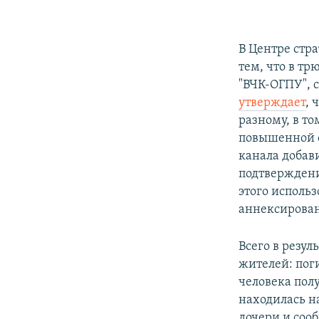
В Центре ст
тем, что в т
"ВЧК-ОГПУ", 
утверждает
, 
разному, в т
повышенной с
канала добави
подтверждени
этого использ
аннексирова
Всего в резул
жителей: пог
человека пол
находилась н
дочери и сооб