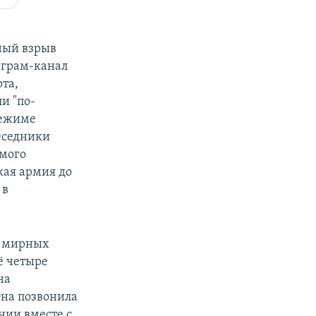
ный взрыв
еграм-канал
та,
и "по-
режиме
еседники
имого
кая армия до
 в
ь мирных
ё четыре
на
Она позвонила
нии вместе с