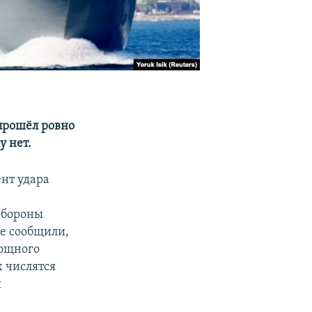
рошёл ровно
 нет.
ент удара
обороны
не сообщили,
мощного
х числятся
я