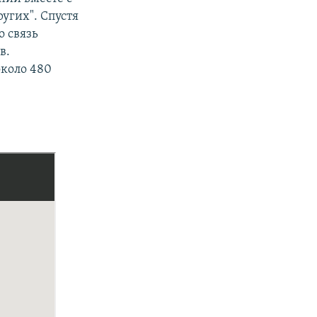
угих". Спустя
о связь
в.
около 480