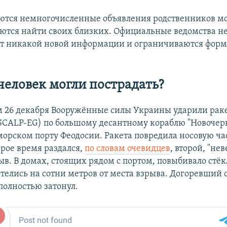
яются немногочисленные объявления родственников м
ются найти своих близких. Официальные ведомства н
ют никакой новой информации и ограничиваются фор
человек могли пострадать?
 26 декабря Вооружённые силы Украины ударили рак
SCALP-EG) по большому десантному кораблю "Новочерк
морском порту Феодосии. Ракета повредила носовую час
орое время раздался,
по словам очевидцев
, второй, "не
в. В домах, стоящих рядом с портом, повыбивало стёк
телись на сотни метров от места взрыва. Догоревший 
полностью затонул.