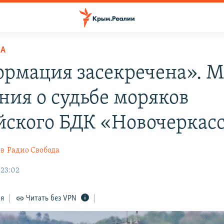
НА
рмация засекречена». М
ния о судьбе моряков
йского БДК «Новочеркас
ов
Радио Свобода
 23:02
ся
Читать без VPN