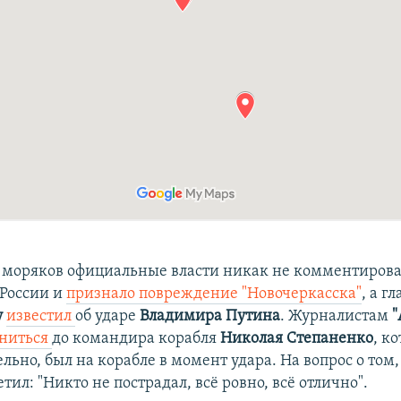
 моряков официальные власти никак не комментирова
России и
признало повреждение "Новочеркасска"
, а г
у
известил
об ударе
Владимира Путина
. Журналистам
"
ониться
до командира корабля
Николая Степаненко
, к
ьно, был на корабле в момент удара. На вопрос о том,
етил: "Никто не пострадал, всё ровно, всё отлично".