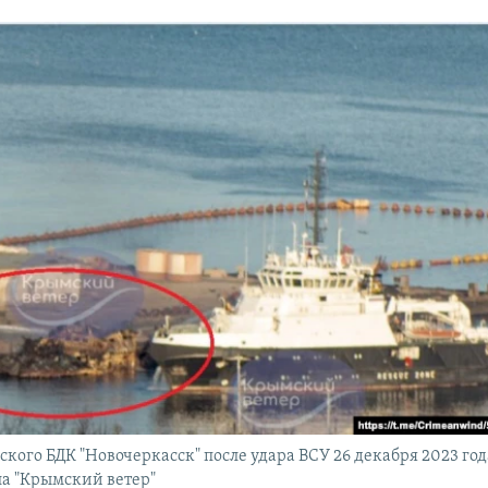
кого БДК "Новочеркасск" после удара ВСУ 26 декабря 2023 года
а "Крымский ветер"