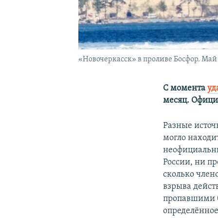
«Новочеркасск» в проливе Босфор. Май 
С момента
уд
месяц. Офици
Разные источ
могло находи
неофициальн
России, ни п
сколько член
взрыва действ
пропавшими б
определённое