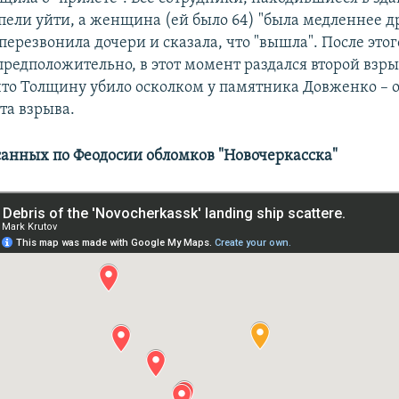
пели уйти, а женщина (ей было 64) "была медленнее др
перезвонила дочери и сказала, что "вышла". После этог
предположительно, в этот момент раздался второй взры
что Толщину убило осколком у памятника Довженко – 
та взрыва.
санных по Феодосии обломков "Новочеркасска"