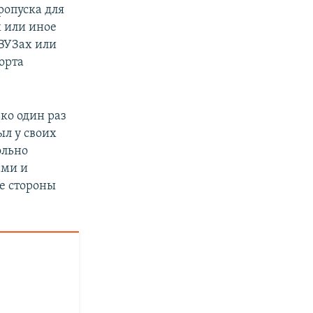
ропуска для
х или иное
 ВУЗах или
орта
ко один раз
ыл у своих
ольно
ами и
бе стороны