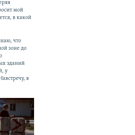
еряя
росит мой
тся, в какой
наю, что
ной зоне до
о
вых зданий
, у
Навстречу, в