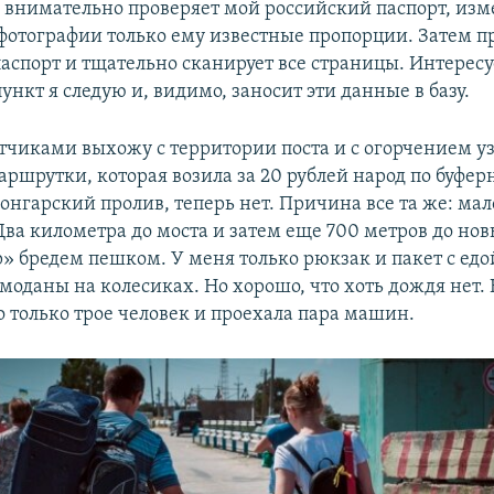
внимательно проверяет мой российский паспорт, изм
фотографии только ему известные пропорции. Затем п
аспорт и тщательно сканирует все страницы. Интересуе
нкт я следую и, видимо, заносит эти данные в базу.
утчиками выхожу с территории поста и с огорчением уз
ршрутки, которая возила за 20 рублей народ по буфер
онгарский пролив, теперь нет. Причина все та же: мал
Два километра до моста и затем еще 700 метров до но
» бредем пешком. У меня только рюкзак и пакет с едой
оданы на колесиках. Но хорошо, что хоть дождя нет. 
 только трое человек и проехала пара машин.