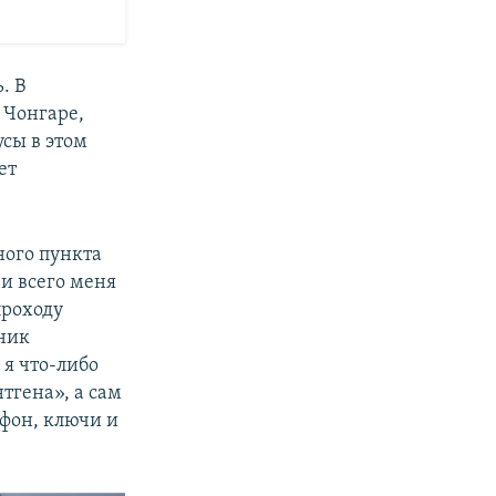
. В
 Чонгаре,
усы в этом
ет
ного пункта
и всего меня
проходу
ник
 я что-либо
тгена», а сам
ефон, ключи и