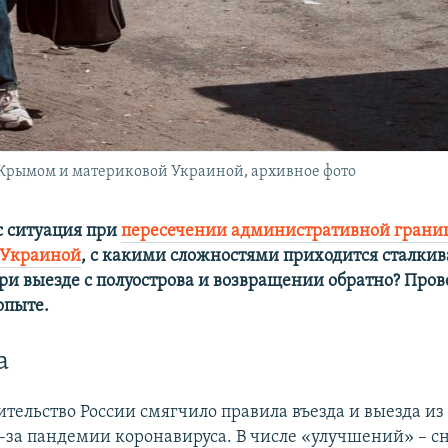
Крымом и материковой Украиной, архивное фото
с ситуация при
пересечении административной грани
 Украиной
, с какими сложностями приходится сталкив
и выезде с полуострова и возвращении обратно? Пров
опыте.
а
ительство России смягчило правила въезда и выезда из
-за пандемии коронавируса. В числе «улучшений» – с