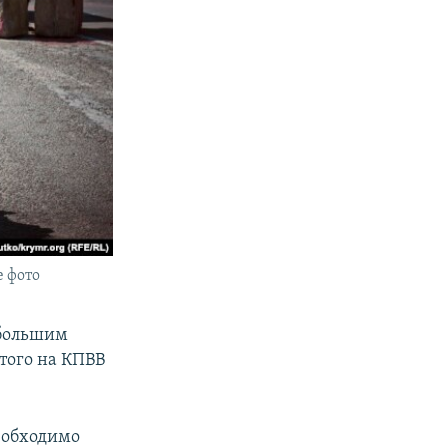
 фото
 большим
того на КПВВ
еобходимо