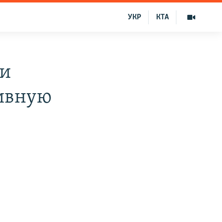
УКР
КТА
 и
тивную