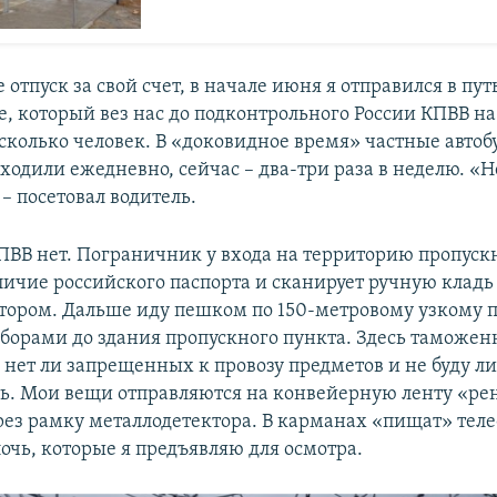
е отпуск за свой счет, в начале июня я отправился в путь
е, который вез нас до подконтрольного России КПВВ на
сколько человек. В «доковидное время» частные автоб
ходили ежедневно, сейчас – два-три раза в неделю. «Н
– посетовал водитель.
ПВВ нет. Пограничник у входа на территорию пропуск
личие российского паспорта и сканирует ручную кладь 
тором. Дальше иду пешком по 150-метровому узкому 
борами до здания пропускного пункта. Здесь таможен
 нет ли запрещенных к провозу предметов и не буду ли
ь. Мои вещи отправляются на конвейерную ленту «рен
рез рамку металлодетектора. В карманах «пищат» тел
очь, которые я предъявляю для осмотра.