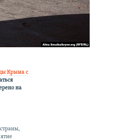
цы Крыма с
аться
ерено на
 страны,
нятие