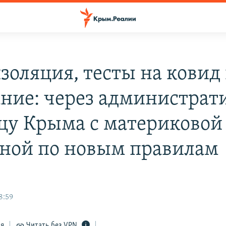
золяция, тесты на ковид
ние: через администра
цу Крыма с материковой
ной по новым правилам
8:59
ся
Читать без VPN