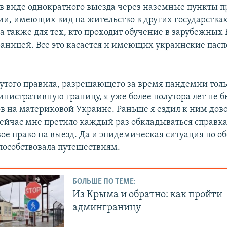
в виде однократного выезда через наземные пункты п
ии, имеющих вид на жительство в других государства
а также для тех, кто проходит обучение в зарубежных
границей. Все это касается и имеющих украинские пасп
вутого правила, разрешающего за время пандемии толь
нистративную границу, я уже более полутора лет не б
в на материковой Украине. Раньше я ездил к ним дов
 сейчас мне претило каждый раз обкладываться справк
ое право на выезд. Да и эпидемическая ситуация по о
пособствовала путешествиям.
БОЛЬШЕ ПО ТЕМЕ:
Из Крыма и обратно: как пройти
админграницу