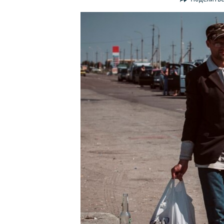
ПОБЕДИТЕЛЕЙ НЕ СУДЯТ?
КРЫМ.НЕПОКОРЕННЫЙ
ELIFBE
УКРАИНСКАЯ ПРОБЛЕМА КРЫМА