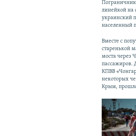
Пограничник 
линейкой на 
украинский п
населенный пу
Вместе с поп
старенькой ма
моста через Ч
пассажиров. 
КПВВ «Чонгар
некоторых чем
Крым, прошло