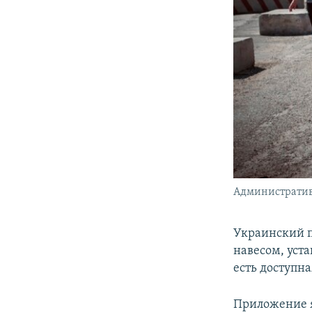
Административ
Украинский п
навесом, уст
есть доступн
Приложение я