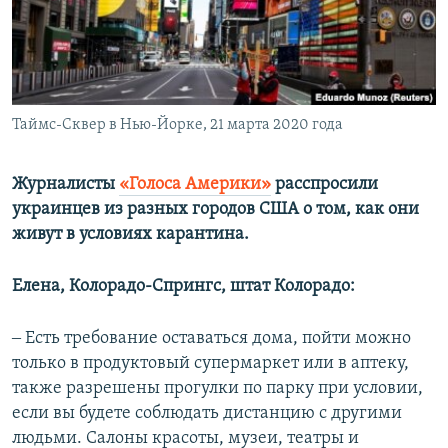
ПРИСОЕДИНЯЙТЕСЬ!
ПОБЕДИТЕЛЕЙ НЕ СУДЯТ?
КРЫМ.НЕПОКОРЕННЫЙ
ELIFBE
Таймс-Сквер в Нью-Йорке, 21 марта 2020 года
УКРАИНСКАЯ ПРОБЛЕМА КРЫМА
Все сайты RFE/RL
Журналисты
«Голоса Америки»
расспросили
украинцев из разных городов США о том, как они
живут в условиях карантина.
Елена, Колорадо-Спрингс, штат Колорадо:
‒ Есть требование оставаться дома, пойти можно
только в продуктовый супермаркет или в аптеку,
также разрешены прогулки по парку при условии,
если вы будете соблюдать дистанцию с другими
людьми. Салоны красоты, музеи, театры и