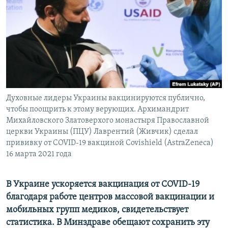
ПРИСОЕДИНЯЙТЕСЬ!
ПОБЕДИТЕЛЕЙ НЕ СУДЯТ?
КРЫМ.НЕПОКОРЕННЫЙ
ELIFBE
УКРАИНСКАЯ ПРОБЛЕМА КРЫМА
Все сайты RFE/RL
Духовные лидеры Украины вакцинируются публично,
чтобы поощрить к этому верующих. Архимандрит
Михайловского Златоверхого монастыря Православной
церкви Украины (ПЦУ) Лаврентий (Живчик) сделал
прививку от COVID-19 вакциной Covishield (AstraZeneca)
16 марта 2021 года
В Украине ускоряется вакцинация от COVID-19
благодаря работе центров массовой вакцинации и
мобильных групп медиков, свидетельствует
статистика. В Минздраве обещают сохранить эту