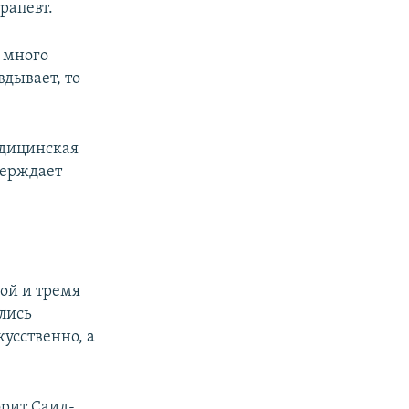
рапевт.
о много
вдывает, то
едицинская
верждает
ой и тремя
ились
усственно, а
орит Саид-