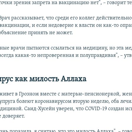
точки зрения запрета на вакцинацию нет", – говорит те
Врач рассказывает, что среди его коллег действительн
акцинации, и если недоверие к власти он как-то опра
объяснение принять не может.
зные врачи пытаются ссылаться на медицину, но эта м
сегда какая-то непроверенная и полуправдивая", – ут
рус как милость Аллаха
живет в Грозном вместе с матерью-пенсионеркой, жен
супруга болеют коронавирусом вторую неделю, оба леч
дициной. Саид-Хусейн уверен, что COVID-19 создан иск
 доверяет.
езнь поразила, я считаю, что это милость Аллаха", – гов