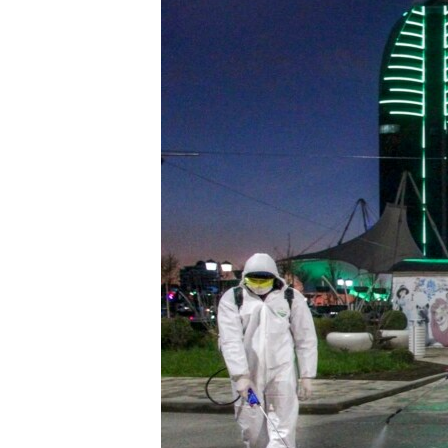
ПОБЕДИТЕЛЕЙ НЕ СУДЯТ?
КРЫМ.НЕПОКОРЕННЫЙ
ELIFBE
УКРАИНСКАЯ ПРОБЛЕМА КРЫМА