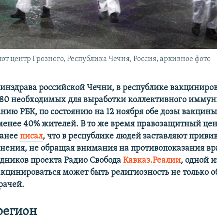
центр Грозного, Республика Чечня, Россия, архивное фото
инздрава российской Чечни, в республике вакциниро
 80 необходимых для выработки коллективного иммун
нию РБК, по состоянию на 12 ноября обе дозы вакцины
менее 40% жителей. В то же время правозащитный це
ранее
писал
, что в республике людей заставляют привив
ьнения, не обращая внимания на противопоказания вр
едников проекта Радио Свобода
Кавказ.Реалии
, одной 
кцинироваться может быть религиозность не только 
рачей.
регион