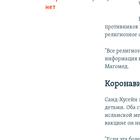
нет
противников в
религиозное 
"Все религио
информация в
Магомед.
Коронави
Саид-Хусейн 
детьми. Оба 
исламской ме
вакцине он не
"Если эта бол