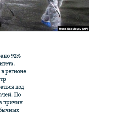
вано 92%
итета.
 в регионе
нтр
аться под
ачей. По
из причин
обычных