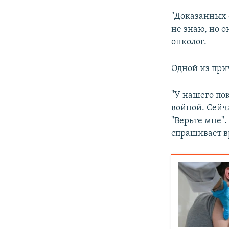
"Доказанных с
не знаю, но о
онколог.
Одной из при
"У нашего по
войной. Сейч
"Верьте мне".
спрашивает в