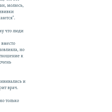
ан, молюсь,
рививки
аются".
му что люди
 вместо
повлияла, но
отношение к
 очень
рививались и
рит врач.
но только