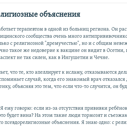
елигиозные объяснения
ботает терапевтом в одной из больниц региона. Он рас
дицинского сообщества очень много антипрививочников
олько с религиозной "дремучестью", но и с общим неве
очно такое же недоверие к вакцине он видит в Осетии, 
аспект не так силен, как в Ингушетии и Чечне.
ет, что те, кто апеллирует к исламу, отказываются де
споминает случай, когда его знакомый врач отказался 
нку, объясняя это тем, что если что-то случится, он бу
"Я ему говорю: если из-за отсутствия прививки ребёнок
это будет вина? На этом такие люди тормозят и съезжа
то псевдорелигиозные объяснения. Я знаю одно: с рел