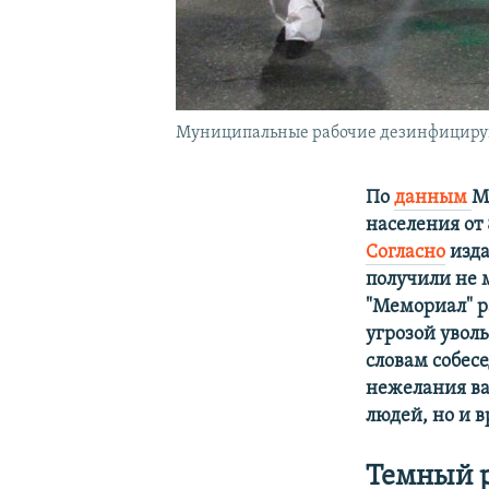
Муниципальные рабочие дезинфицируют 
По
данным
М
населения от
Согласно
изда
получили не 
"Мемориал" 
угрозой увол
словам собес
нежелания ва
людей, но и в
Темный 