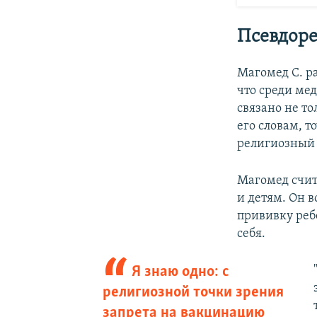
Псевдор
Магомед С. ра
что среди ме
связано не т
его словам, т
религиозный 
Магомед счита
и детям. Он в
прививку ребе
себя.
Я знаю одно: с
религиозной точки зрения
запрета на вакцинацию