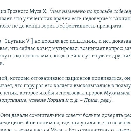
 из Грозного Муса Х.
(имя изменено по просьбе собесед
вает, что у чеченских врачей есть недоверие к вакцин
тоже не до конца верит в эффективность препарата.
а "Спутник V"] не прошла все испытания, и нет доказ
вая, что сейчас ковид мутировал, возникает вопрос: з
ку от одного штамма, когда сейчас уже гуляет другой?"
а.
чей, которые отговаривают пациентов прививаться, он
вает, что пару раз его коллеги высказывались в польз
ечения, которое якобы использовал пророк Мухаммед
вопускание, чтение Корана и т. д. – Прим. ред.)
.
"Они давали сомнительные советы больше доверять р
медицине. Я не понимаю, где они учились, что позволя
такое, – возмущается Муса. – Есть стандартная отговорк