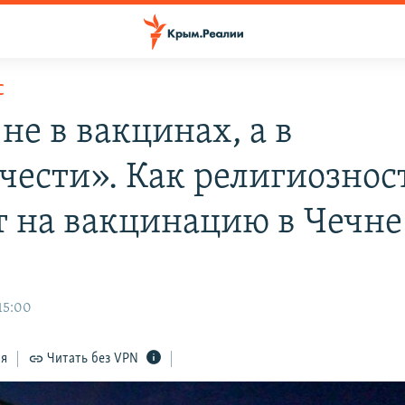
С
не в вакцинах, а в
чести». Как религиознос
т на вакцинацию в Чечне
15:00
ся
Читать без VPN