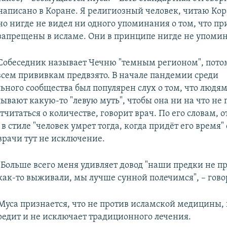
написано в Коране. Я религиозный человек, читаю Кор
но нигде не видел ни одного упоминания о том, что п
запрещены в исламе. Они в принципе нигде не упомин
Собеседник называет Чечню "темным регионом", пото
 всем прививкам предвзято. В начале пандемии среди
ьного сообщества был популярен слух о том, что людям
вают какую-то "левую муть", чтобы она ни на что не 
читаться о количестве, говорит врач. По его словам, 
в стиле "человек умрет тогда, когда придёт его время"
врачи тут не исключение.
"Больше всего меня удивляет довод "наши предки не п
как-то выживали, мы лучше сунной полечимся", – гово
Муса признается, что не против исламской медицины, 
вредит и не исключает традиционного лечения.