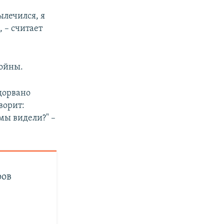
ылечился, я
 – считает
войны.
дорвано
ворит:
 мы видели?" –
ров