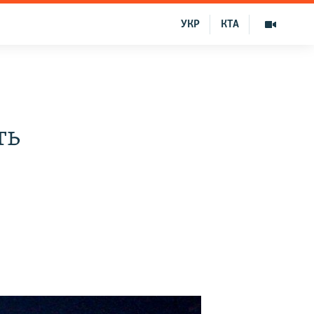
УКР
КТА
ть