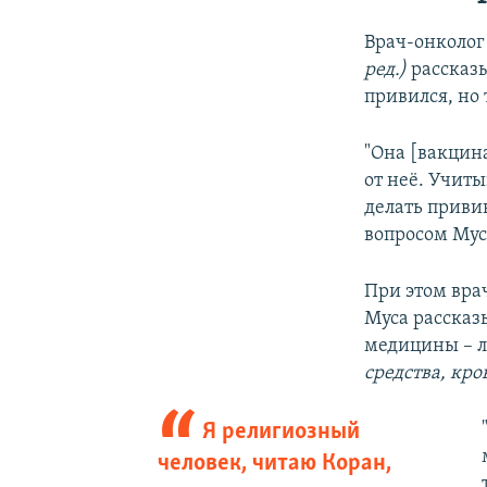
Врач-онколог
ред.)
рассказы
привился, но 
"Она [вакцин
от неё. Учиты
делать привив
вопросом Мус
При этом вра
Муса рассказы
медицины – л
средства, кро
Я религиозный
человек, читаю Коран,