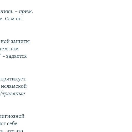
ника. – прим.
е. Сам он
анной защиты
ачем нам
 – задается
 критикует.
у исламской
(травяные
елигиозной
ют себе
а, что это