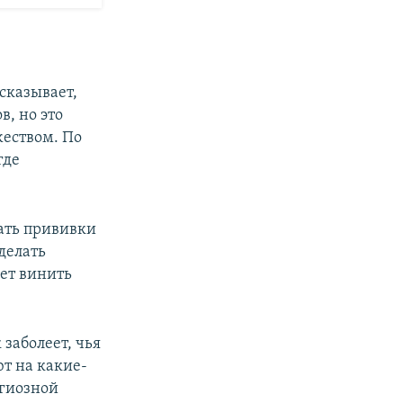
сказывает,
, но это
жеством. По
где
лать прививки
делать
дет винить
 заболеет, чья
ют на какие-
игиозной