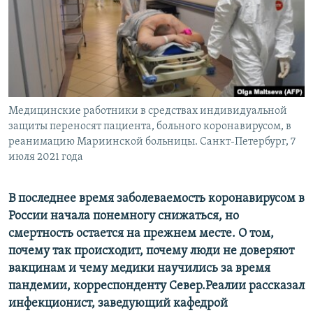
ПРИСОЕДИНЯЙТЕСЬ!
ПОБЕДИТЕЛЕЙ НЕ СУДЯТ?
КРЫМ.НЕПОКОРЕННЫЙ
ELIFBE
УКРАИНСКАЯ ПРОБЛЕМА КРЫМА
Все сайты RFE/RL
Медицинские работники в средствах индивидуальной
защиты переносят пациента, больного коронавирусом, в
реанимацию Мариинской больницы. Санкт-Петербург, 7
июля 2021 года
В последнее время заболеваемость коронавирусом в
России начала понемногу снижаться, но
смертность остается на прежнем месте. О том,
почему так происходит, почему люди не доверяют
вакцинам и чему медики научились за время
пандемии, корреспонденту Север.Реалии рассказал
инфекционист, заведующий кафедрой