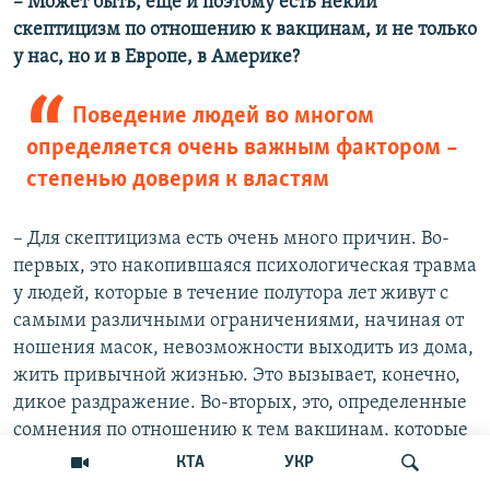
– Может быть, еще и поэтому есть некий
скептицизм по отношению к вакцинам, и не только
у нас, но и в Европе, в Америке?
Поведение людей во многом
определяется очень важным фактором –
степенью доверия к властям
– Для скептицизма есть очень много причин. Во-
первых, это накопившаяся психологическая травма
у людей, которые в течение полутора лет живут с
самыми различными ограничениями, начиная от
ношения масок, невозможности выходить из дома,
жить привычной жизнью. Это вызывает, конечно,
дикое раздражение. Во-вторых, это, определенные
сомнения по отношению к тем вакцинам, которые
так быстро появились. И в-третьих, люди часто не
КТА
УКР
понимают степени угрозы. И еще поведение людей