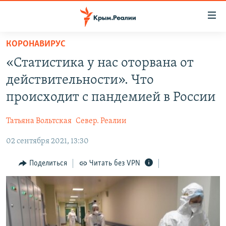
Доступность
ссылки
Вернуться
КОРОНАВИРУС
к
НОВОСТИ
«Статистика у нас оторвана от
основному
СПЕЦПРОЕКТЫ
содержанию
действительности». Что
ВОДА
Вернутся
ГРУЗ 200
происходит с пандемией в России
к
ИСТОРИЯ
КАРТА ВОЕННЫХ ОБЪЕКТОВ КРЫМА
главной
Татьяна Вольтская
Север. Реалии
ЕЩЕ
11 ЛЕТ ОККУПАЦИИ КРЫМА. 11 ИСТОРИЙ СОПРОТИВЛЕНИЯ
навигации
Вернутся
02 сентября 2021, 13:30
РАДІО СВОБОДА
ИНТЕРАКТИВ
к
КАК ОБОЙТИ БЛОКИРОВКУ
ИНФОГРАФИКА
Поделиться
Читать без VPN
поиску
ТЕЛЕПРОЕКТ КРЫМ.РЕАЛИИ
Українською
СОВЕТЫ ПРАВОЗАЩИТНИКОВ
Qırımtatar
ПРОПАВШИЕ БЕЗ ВЕСТИ