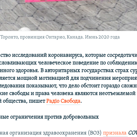
 Торонто, провинция Онтарио, Канада. Июнь 2020 года
ество исследований коронавируса, которые сосредотач
условливающих человеческое поведение по соблюдени
нного здоровья. В авторитарных государствах страх с
ляется мощной мотивацией для подчинения мероприя
едования показывают, что дело обстоит гораздо сложн
кие свободы и права человека являются неотъемлемой
й общества, пишет
Радiо Свобода
.
ные ограничения против добровольных
ная организация здравоохранения (ВОЗ)
признала
COV