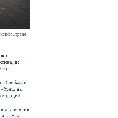
анской Стране
око,
нтина, не
масок.
iо Свобода в
 «брать на
омендаций.
вной в течение
ли готовы