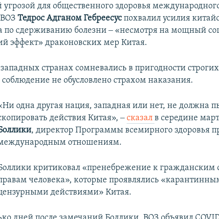
 угрозой для общественного здоровья международног
а ВОЗ
Тедрос Адганом Гебреесус
похвалил усилия китай
а по сдерживанию болезни ‒ «несмотря на мощный с
й эффект» драконовских мер Китая.
 западных странах сомневались в пригодности строгих
е соблюдение не обусловлено страхом наказания.
«Ни одна другая нация, западная или нет, не должна п
скопировать действия Китая», ‒
сказал
в середине мар
Боллики
, директор Программы всемирного здоровья пр
международным отношениям.
Боллики критиковал «пренебрежение к гражданским 
правам человека», которые проявлялись «карантинны
цензурными действиями» Китая.
ько дней после замечаний Боллики, ВОЗ объявил COVID