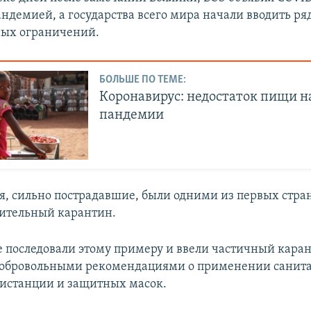
андемией, а государства всего мира начали вводить ря
ных ограничений.
БОЛЬШЕ ПО ТЕМЕ:
Коронавирус: недостаток пищи н
пандемии
я, сильно пострадавшие, были одними из первых стра
ительный карантин.
е последовали этому примеру и ввели частичный каран
добровольными рекомендациями о применении санит
истанции и защитных масок.