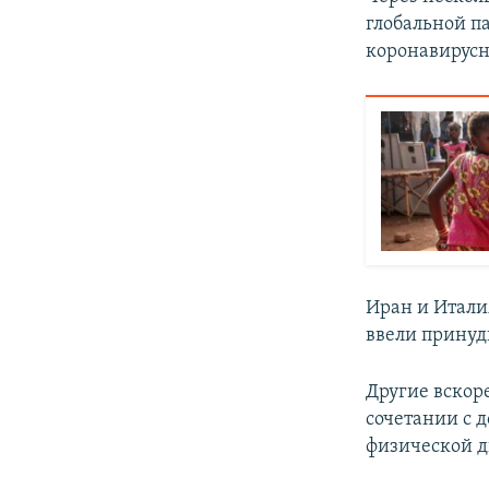
глобальной п
коронавирус
Иран и Итали
ввели принуд
Другие вскор
сочетании с 
физической д