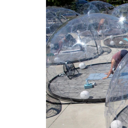
ПОБЕДИТЕЛЕЙ НЕ СУДЯТ?
КРЫМ.НЕПОКОРЕННЫЙ
ELIFBE
УКРАИНСКАЯ ПРОБЛЕМА КРЫМА