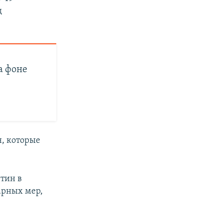
д
а фоне
н, которые
тин в
арных мер,