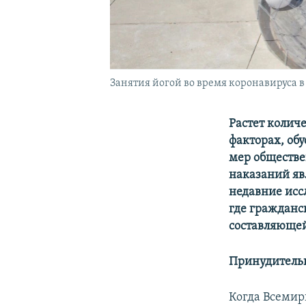
Занятия йогой во время коронавируса в
Растет колич
факторах, об
мер обществе
наказаний яв
недавние иссл
где гражданс
составляюще
Принудитель
Когда Всемир