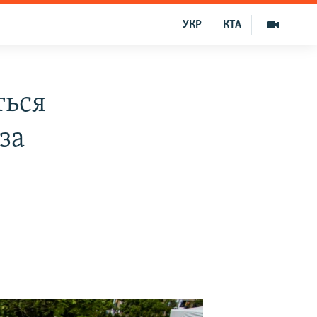
УКР
КТА
ться
за