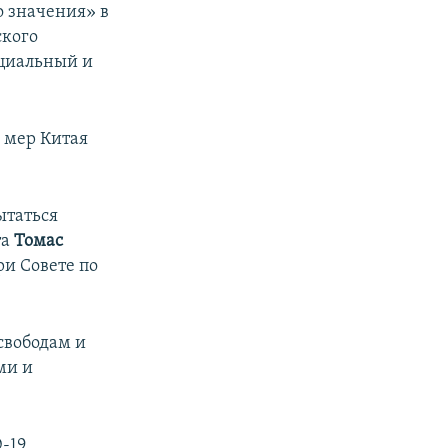
о значения» в
ского
оциальный и
 мер Китая
ытаться
та
Томас
и Совете по
свободам и
ми и
-19