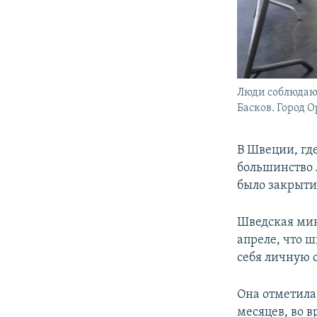
Люди соблюдают
Басков. Город О
В Швеции, гд
большинство 
было закрыти
Шведская мин
апреле, что ш
себя личную 
Она отметила,
месяцев, во 