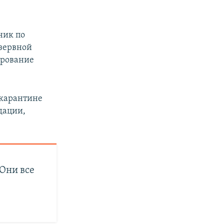
тник по
зервной
ирование
 карантине
дации,
«Они все