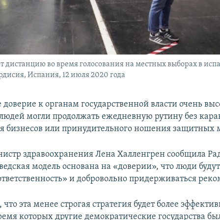
 дистанцию во время голосования на местных выборах в исп
рдиcия, Испания, 12 июля 2020 года
е доверие к органам государственной власти очень выс
людей могли продолжать ежедневную рутину без кара
я бизнесов или принудительного ношения защитных 
истр здравоохранения Лена Халленгрен сообщила Рад
ведская модель основана на «доверии», что люди будут
ответственность» и добровольно придерживаться рек
 что эта менее строгая стратегия будет более эффекти
время которых другие демократические государства бы