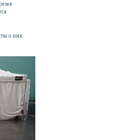
время
тся
ты о них