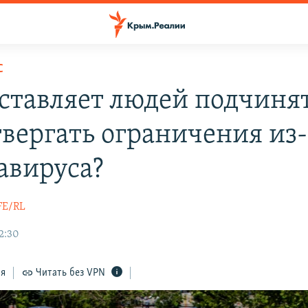
С
аставляет людей подчиня
твергать ограничения из-
авируса?
FE/RL
2:30
ся
Читать без VPN