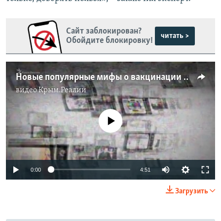
Сайт заблокирован?
читать >
Обойдите блокировку!
Новые популярные мифы о вакцинации против COVID-19 | StopFake News (видео)
видео
Крым.Реалии
No media source currently available
Auto
0:00
4:51
240p
Загрузить
360p
Auto
240p
360p
480p
480p