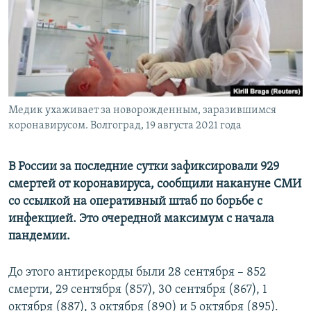
ПРИСОЕДИНЯЙТЕСЬ!
ПОБЕДИТЕЛЕЙ НЕ СУДЯТ?
КРЫМ.НЕПОКОРЕННЫЙ
ELIFBE
УКРАИНСКАЯ ПРОБЛЕМА КРЫМА
Все сайты RFE/RL
Медик ухаживает за новорожденным, заразившимся
коронавирусом. Волгоград, 19 августа 2021 года
В России за последние сутки зафиксировали 929
смертей от коронавируса, сообщили накануне СМИ
со ссылкой на оперативный штаб по борьбе с
инфекцией. Это очередной максимум с начала
пандемии.
До этого антирекорды были 28 сентября – 852
смерти, 29 сентября (857), 30 сентября (867), 1
октября (887), 3 октября (890) и 5 октября (895).