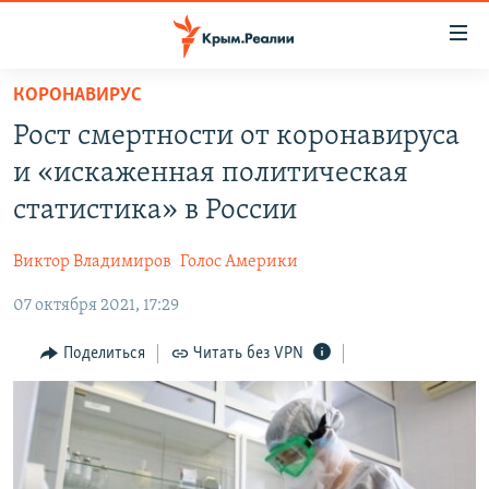
Доступность
ссылки
Вернуться
КОРОНАВИРУС
к
НОВОСТИ
Рост смертности от коронавируса
основному
СПЕЦПРОЕКТЫ
содержанию
и «искаженная политическая
ВОДА
Вернутся
ГРУЗ 200
статистика» в России
к
ИСТОРИЯ
КАРТА ВОЕННЫХ ОБЪЕКТОВ КРЫМА
главной
Виктор Владимиров
Голос Америки
ЕЩЕ
11 ЛЕТ ОККУПАЦИИ КРЫМА. 11 ИСТОРИЙ СОПРОТИВЛЕНИЯ
навигации
Вернутся
07 октября 2021, 17:29
РАДІО СВОБОДА
ИНТЕРАКТИВ
к
КАК ОБОЙТИ БЛОКИРОВКУ
ИНФОГРАФИКА
Поделиться
Читать без VPN
поиску
ТЕЛЕПРОЕКТ КРЫМ.РЕАЛИИ
Українською
СОВЕТЫ ПРАВОЗАЩИТНИКОВ
Qırımtatar
ПРОПАВШИЕ БЕЗ ВЕСТИ