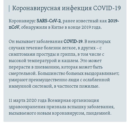
Коронавирусная инфекция COVID-19
720p
720p
1080p
1080p
Коронавирус
SARS-CoV-2
, ранее известный как
2019-
nCoV
, обнаружили в Китае в конце 2019 года.
Он вызывает заболевания
COVID-19
. В некоторых
случаях течение болезни легкое, в других – с
симптомами простуды и гриппа, в том числе с
высокой температурой и кашлем. Это может
перерасти в пневмонию, которая может быть
смертельной. Большинство больных выздоравливает;
умирают преимущественно люди с ослабленной
иммунной системой, в частности пожилые.
11 марта 2020 года Всемирная организация
здравоохранения признала вспышку заболевания,
вызываемого новым коронавирусом, пандемией.