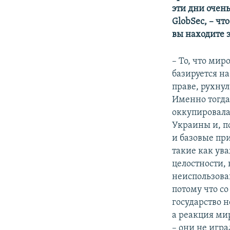
эти дни очен
GlobSec, – чт
вы находите 
– То, что мир
базируется н
праве, рухнул
Именно тогда
оккупировала
Украины и, п
и базовые пр
такие как ув
целостности,
неиспользова
потому что с
государство н
а реакция ми
– они не игр