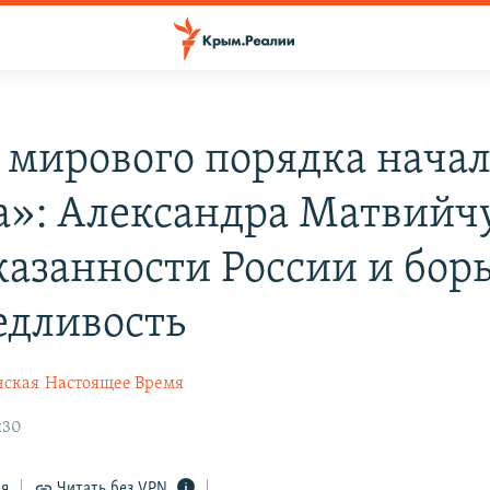
 мирового порядка начал
»: Александра Матвийчу
казанности России и борь
едливость
нская
Настоящее Время
:30
ся
Читать без VPN