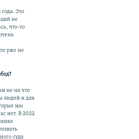
 года. Это
аций не
сь, что-то
 очень
то уже не
обод?
ам не на что
ы людей и для
оторые мы
с нет. В 2022
ринял
тозвать
ного суда