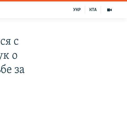
УКР
КТА
ся с
к о
бе за