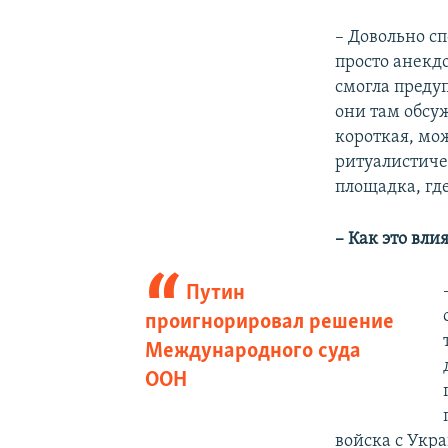
– Довольно сп
просто анекд
смогла предуп
они там обсуж
короткая, мож
ритуалистиче
площадка, гд
– Как это вли
Путин
проигнорировал решение
Международного суда
ООН
войска с Укр