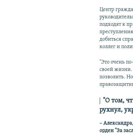
Центр гражда
руководитель
подходят к п
преступления
добиться спр
коллег и поли
"Это очень по
своей жизни.
позволить. Н
правозащитн
"О том, ч
рухнул, ук
– Александра
орден "За зас