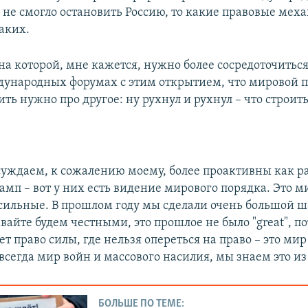
 не смогло остановить Россию, то какие правовые мех
аких.
на которой, мне кажется, нужно более сосредоточиться
дународных форумах с этим открытием, что мировой 
ить нужно про другое: ну рухнул и рухнул – что строит
суждаем, к сожалению моему, более проактивны как р
мп – вот у них есть видение мирового порядка. Это ми
ильные. В прошлом году мы сделали очень большой ша
вайте будем честными, это прошлое не было "great", п
т право силы, где нельзя опереться на право – это мир
всегда мир войн и массового насилия, мы знаем это из
БОЛЬШЕ ПО ТЕМЕ: