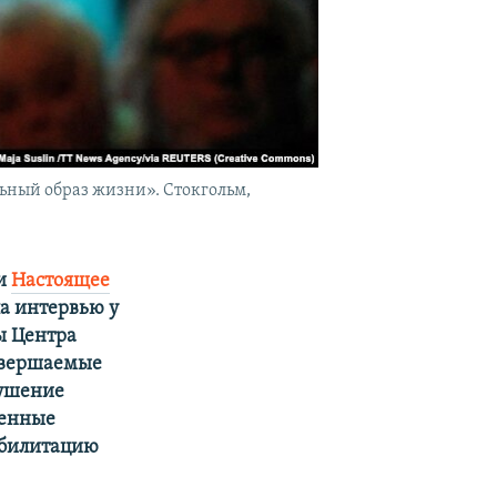
ьный образ жизни». Стокгольм,
ти
Настоящее
ла интервью у
ы Центра
овершаемые
рушение
оенные
абилитацию