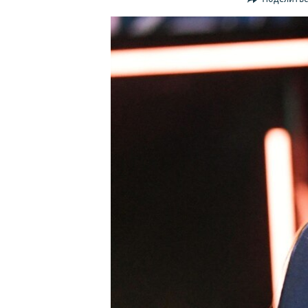
ПОБЕДИТЕЛЕЙ НЕ СУДЯТ?
КРЫМ.НЕПОКОРЕННЫЙ
ELIFBE
УКРАИНСКАЯ ПРОБЛЕМА КРЫМА