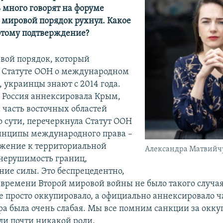
ь много говорят на форуме
о мировой порядок рухнул. Какое
этому подтверждение?
овой порядок, который
а Статуте ООН о международном
, украинцы знают с 2014 года.
 Россия аннексировала Крым,
 часть восточных областей
о сути, перечеркнула Статут ООН
инципы международного права –
ажение к территориальной
Александра Матвийч
 нерушимость границ,
ние силы. Это беспрецедентно,
о времени Второй мировой войны не было такого случая
е просто оккупировало, а официально аннексировало ча
ра была очень слабая. Мы все помним санкции за ок
али почти никакой роли.