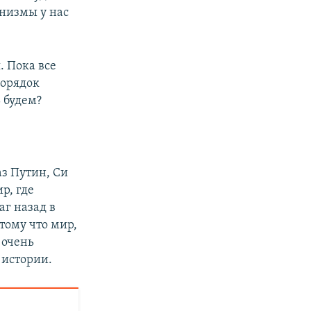
анизмы у нас
. Пока все
порядок
ь будем?
аз Путин, Си
р, где
г назад в
отому что мир,
 очень
 истории.