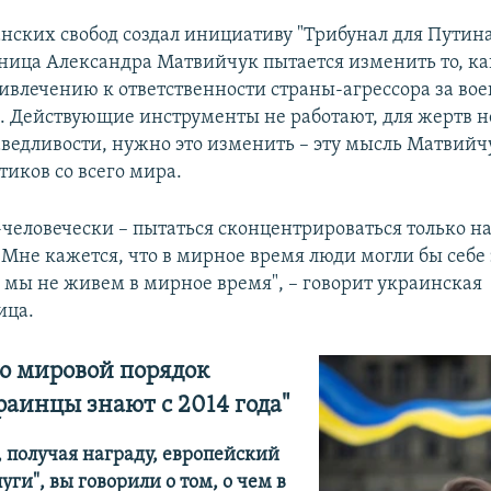
нских свобод создал инициативу "Трибунал для Путина
ница Александра Матвийчук пытается изменить то, ка
ривлечению к ответственности страны-агрессора за во
. Действующие инструменты не работают, для жертв н
аведливости, нужно это изменить – эту мысль Матвийч
тиков со всего мира.
-человечески – пытаться сконцентрироваться только на
 Мне кажется, что в мирное время люди могли бы себе 
о мы не живем в мирное время", – говорит украинская
ица.
то мировой порядок
раинцы знают с 2014 года"
, получая награду, европейский
луги", вы говорили о том, о чем в