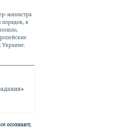
мьер-министра
 порядок, я
изошло,
вропейские
к Украине.
.
радания»
все осознают,