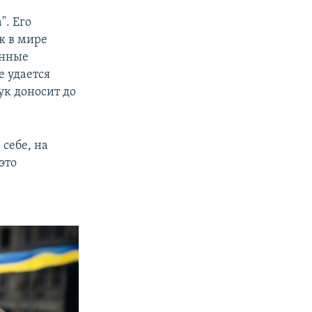
". Его
к в мире
енные
е удается
ук доносит до
 себе, на
это