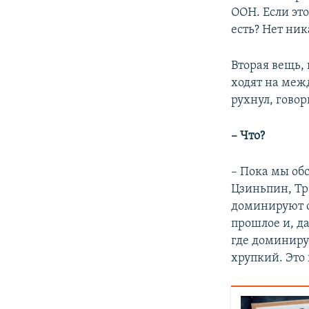
ООН. Если это
есть? Нет ник
Вторая вещь, 
ходят на меж
рухнул, говор
– Что?
– Пока мы об
Цзиньпин, Тра
доминируют с
прошлое и, да
где доминируе
хрупкий. Это 