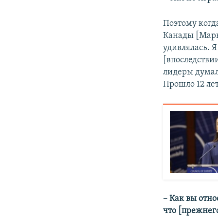
Поэтому когда
Канады [Мар
удивлялась. Я
[впоследстви
лидеры думал
Прошло 12 лет
– Как вы отно
что [прежнег