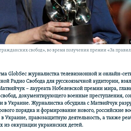
гражданских свобод», во время получения премии «За правил
ума GlobSec журналистка телевизионной и онлайн-се
нной Радио Свобода для русскоязычной аудитории, взя
атвийчук – лауреата Нобелевской премии мира, глав
свобод, документирующего военные преступления, с
и в Украине. Журналистка обсудила с Матвийчук раз
ового порядка и формирование нового, российские в
 в Украине, правозащитную деятельность, а также ре
 из оккупации украинских детей.