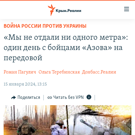
Доступность
ссылки
Вернуться
ВОЙНА РОССИИ ПРОТИВ УКРАИНЫ
к
НОВОСТИ
«Мы не отдали ни одного метра»:
основному
СПЕЦПРОЕКТЫ
содержанию
один день с бойцами «Азова» на
ВОДА
Вернутся
ГРУЗ 200
передовой
к
ИСТОРИЯ
КАРТА ВОЕННЫХ ОБЪЕКТОВ КРЫМА
главной
Роман Пагулич
Ольга Теребинская
Донбасс.Реалии
ЕЩЕ
11 ЛЕТ ОККУПАЦИИ КРЫМА. 11 ИСТОРИЙ СОПРОТИВЛЕНИЯ
навигации
Вернутся
15 января 2024, 13:15
РАДІО СВОБОДА
ИНТЕРАКТИВ
к
КАК ОБОЙТИ БЛОКИРОВКУ
ИНФОГРАФИКА
Поделиться
Читать без VPN
поиску
ТЕЛЕПРОЕКТ КРЫМ.РЕАЛИИ
Українською
СОВЕТЫ ПРАВОЗАЩИТНИКОВ
Qırımtatar
ПРОПАВШИЕ БЕЗ ВЕСТИ