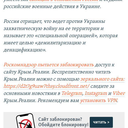
российские военные действия в Украине.
Россия отрицает, что ведет против Украины
захватническую войну на ее территории и
называет это «специальной операцией», которая
имеет целью «демилитаризацию и
денацификацию».
Роскомнадзор пытается заблокировать
доступ к
сайту Крым.Реалии. Беспрепятственно читать
Крым.Реалии можно с помощью
зеркального сайта:
https://d2t7g9uzw7thsy.cloudfront.net/
следите за
основными новостями в
Telegram
,
Instagram
и
Viber
Крым.Реалии. Рекомендуем вам
установить VPN
.
Сайт заблокирован?
читать >
Обойдите блокировку!