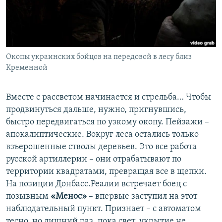
Окопы украинских бойцов на передовой в лесу близ
Кременной
Вместе с рассветом начинается и стрельба… Чтобы
продвинуться дальше, нужно, пригнувшись,
быстро передвигаться по узкому окопу. Пейзажи –
апокалиптические. Вокруг леса остались только
взъерошенные стволы деревьев. Это все работа
русской артиллерии – они отрабатывают по
территории квадратами, превращая все в щепки.
На позиции Донбасс.Реалии встречает боец с
позывным
«Менос»
– впервые заступил на этот
наблюдательный пункт. Признает – с автоматом
тесно, но лишний раз, пока свет, укрытие не