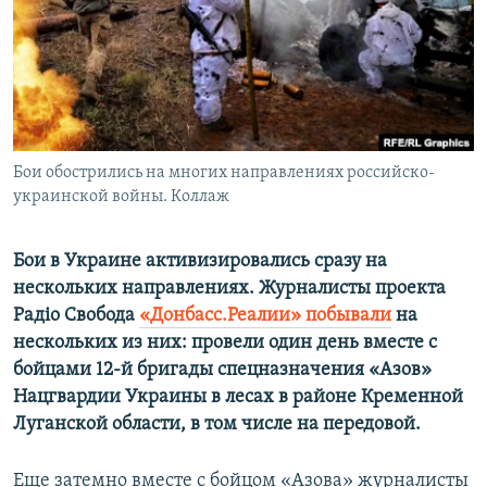
ПРИСОЕДИНЯЙТЕСЬ!
ПОБЕДИТЕЛЕЙ НЕ СУДЯТ?
КРЫМ.НЕПОКОРЕННЫЙ
ELIFBE
УКРАИНСКАЯ ПРОБЛЕМА КРЫМА
Все сайты RFE/RL
Бои обострились на многих направлениях российско-
украинской войны. Коллаж
Бои в Украине активизировались сразу на
нескольких направлениях. Журналисты проекта
Рад
іо Свобода
«Донбасс.Реалии» побывали
на
нескольких из них: провели один день вместе с
бойцами 12-й бригады спецназначения «Азов»
Нацгвардии Украины в лесах в районе Кременной
Луганской области, в том числе на передовой.
Еще затемно вместе с бойцом «Азова» журналисты