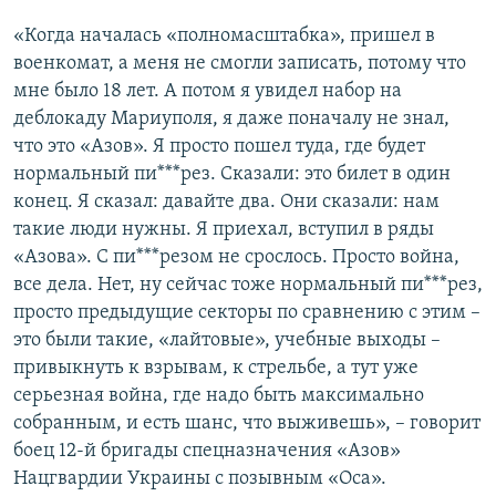
«Когда началась «полномасштабка», пришел в
военкомат, а меня не смогли записать, потому что
мне было 18 лет. А потом я увидел набор на
деблокаду Мариуполя, я даже поначалу не знал,
что это «Азов». Я просто пошел туда, где будет
нормальный пи***рез. Сказали: это билет в один
конец. Я сказал: давайте два. Они сказали: нам
такие люди нужны. Я приехал, вступил в ряды
«Азова». С пи***резом не срослось. Просто война,
все дела. Нет, ну сейчас тоже нормальный пи***рез,
просто предыдущие секторы по сравнению с этим –
это были такие, «лайтовые», учебные выходы –
привыкнуть к взрывам, к стрельбе, а тут уже
серьезная война, где надо быть максимально
собранным, и есть шанс, что выживешь», – говорит
боец 12-й бригады спецназначения «Азов»
Нацгвардии Украины с позывным «Оса».