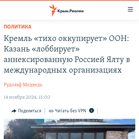
Доступность
ссылки
Вернуться
ПОЛИТИКА
к
НОВОСТИ
Кремль «тихо оккупирует» ООН:
основному
СПЕЦПРОЕКТЫ
содержанию
Казань «лоббирует»
ВОДА
Вернутся
ГРУЗ 200
аннексированную Россией Ялту в
к
ИСТОРИЯ
КАРТА ВОЕННЫХ ОБЪЕКТОВ КРЫМА
международных организациях
главной
ЕЩЕ
11 ЛЕТ ОККУПАЦИИ КРЫМА. 11 ИСТОРИЙ СОПРОТИВЛЕНИЯ
навигации
Рудольф Медведь
Вернутся
РАДІО СВОБОДА
ИНТЕРАКТИВ
к
14 ноября 2024, 15:00
КАК ОБОЙТИ БЛОКИРОВКУ
ИНФОГРАФИКА
поиску
Поделиться
Читать без VPN
ТЕЛЕПРОЕКТ КРЫМ.РЕАЛИИ
Українською
СОВЕТЫ ПРАВОЗАЩИТНИКОВ
Qırımtatar
ПРОПАВШИЕ БЕЗ ВЕСТИ