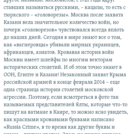
другое название московитов, с 1721 года вдруг
ставших называться русскими, – кацапы, то есть с
тюркского – «головорезы». Москва после захвата
Казани вела значительное количество войн, но
почерк «головорезов» чувствовался всегда вплоть
до наших дней. Сегодня в мире знают все о том,
как «вагнеровцы» убивали мирных украинцев,
африканцев, азиатов. Кровавая история войн
Москвы имеет шлейфы по многим векторам
исторических столетий. И об этом точно знают в
ООН, Египте и Казани! Незаконный захват Крыма
российской армией в конце февраля 2014 – еще
одна страница истории столетий московской
агрессии. Поэтому, если всмотреться в фото так
называемых представителей Ялты, которые что-то
пишут на ватмане в Каире, то можно ясно увидеть,
как красными кровавыми буквами написано
«Russia Crime», в то время как другие буквы и