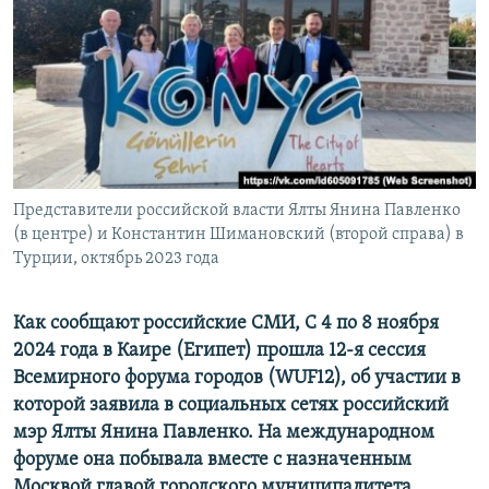
ПРИСОЕДИНЯЙТЕСЬ!
ПОБЕДИТЕЛЕЙ НЕ СУДЯТ?
КРЫМ.НЕПОКОРЕННЫЙ
ELIFBE
УКРАИНСКАЯ ПРОБЛЕМА КРЫМА
Все сайты RFE/RL
Представители российской власти Ялты Янина Павленко
(в центре) и Константин Шимановский (второй справа) в
Турции, октябрь 2023 года
Как сообщают российские СМИ, С 4 по 8 ноября
2024 года в Каире (Египет) прошла 12-я сессия
Всемирного форума городов (WUF12), об участии в
которой заявила в социальных сетях российский
мэр Ялты Янина Павленко. На международном
форуме она побывала вместе с назначенным
Москвой главой городского муниципалитета