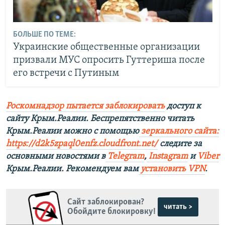
БОЛЬШЕ ПО ТЕМЕ:
Украинские общественные организации
призвали МУС опросить Гуттериша после
его встречи с Путиным
Роскомнадзор пытается заблокировать
доступ к
сайту Крым.Реалии. Беспрепятственно читать
Крым.Реалии можно с помощью
зеркального сайта:
https://d2k5zpaql0enfz.cloudfront.net/
следите за
основными новостями в
Telegram
,
Instagram
и
Viber
Крым.Реалии. Рекомендуем вам
установить VPN
.
Сайт заблокирован?
читать >
Обойдите блокировку!