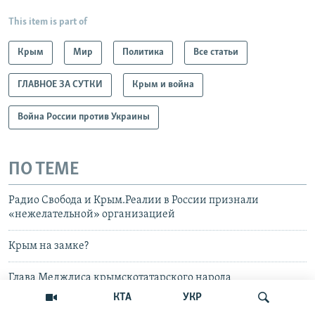
This item is part of
Крым
Мир
Политика
Все статьи
ГЛАВНОЕ ЗА СУТКИ
Крым и война
Война России против Украины
ПО ТЕМЕ
Радио Свобода и Крым.Реалии в России признали
«нежелательной» организацией
Крым на замке?
Глава Меджлиса крымскотатарского народа
прокомментировал визит делегации российской
КТА
УКР
администрации Ялты в Турцию