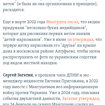
меток" (и была ли она организована в принципе),
расходятся.
Еще в марте 2022 года
Мангушев писал
, что акцию
придумали "несколько бухих медийщиков",
которые для рисования первых меток наняли
"детей-наркоманов". Уже в июне
он утверждал
, что
первую метку нарисовали его "друзья" на крыше
дома в московском районе Алтуфьево, чтобы затем
распространить ее фото по украинским соцсетям
под видом местной находки.
Сергей Загатин
, в прошлом член ДПНИ и экс-
менеджер медиасети Евгения Пригожина, в 2022
году вместе с Мангушевым вел информационную
войну против Украины. Уже в 2024 году, описывая
события двухлетней давности,
Загатин утверждал
,
что 24 февраля он скинул Мангушеву ссылку на