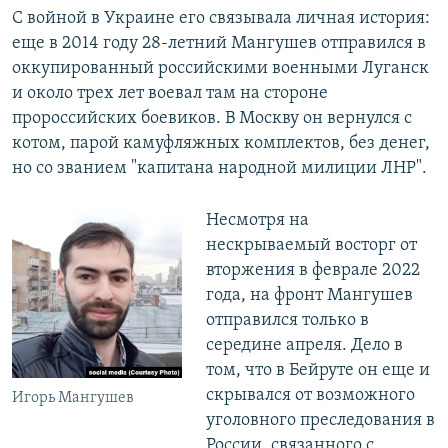
С войной в Украине его связывала личная история:
еще в 2014 году 28-летний Мангушев отправился в
оккупированный российскими военными Луганск
и около трех лет воевал там на стороне
пророссийских боевиков. В Москву он вернулся с
котом, парой камуфляжных комплектов, без денег,
но со званием "капитана народной милиции ЛНР".
Несмотря на
нескрываемый восторг от
вторжения в феврале 2022
года, на фронт Мангушев
отправился только в
середине апреля. Дело в
том, что в Бейруте он еще и
скрывался от возможного
Игорь Мангушев
уголовного преследования в
России, связанного с