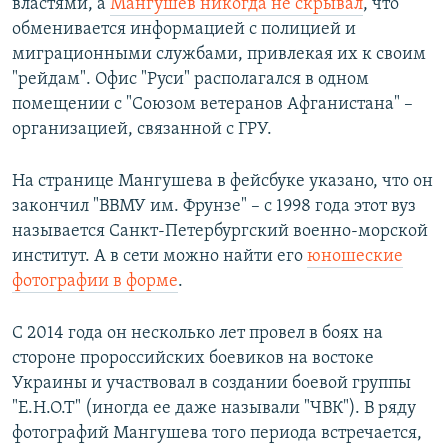
властями, а
Мангушев никогда не скрывал
, что
обменивается информацией с полицией и
миграционными службами, привлекая их к своим
"рейдам". Офис "Руси" располагался в одном
помещении с "Союзом ветеранов Афганистана" –
организацией, связанной с ГРУ.
На странице Мангушева в фейсбуке указано, что он
закончил "ВВМУ им. Фрунзе" – с 1998 года этот вуз
называется Санкт-Петербургский военно-морской
институт. А в сети можно найти его
юношеские
фотографии в форме
.
С 2014 года он несколько лет провел в боях на
стороне пророссийских боевиков на востоке
Украины и участвовал в создании боевой группы
"Е.Н.О.Т" (иногда ее даже называли "ЧВК"). В ряду
фотографий Мангушева того периода встречается,