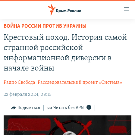
Доступность
ссылки
Вернуться
ВОЙНА РОССИИ ПРОТИВ УКРАИНЫ
к
НОВОСТИ
Крестовый поход. История самой
основному
СПЕЦПРОЕКТЫ
содержанию
странной российской
ВОДА
Вернутся
ГРУЗ 200
информационной диверсии в
к
ИСТОРИЯ
КАРТА ВОЕННЫХ ОБЪЕКТОВ КРЫМА
начале войны
главной
ЕЩЕ
11 ЛЕТ ОККУПАЦИИ КРЫМА. 11 ИСТОРИЙ СОПРОТИВЛЕНИЯ
навигации
Радио Свобода
Расследовательский проект «Система»
Вернутся
РАДІО СВОБОДА
ИНТЕРАКТИВ
к
23 февраля 2024, 08:15
КАК ОБОЙТИ БЛОКИРОВКУ
ИНФОГРАФИКА
поиску
Поделиться
Читать без VPN
ТЕЛЕПРОЕКТ КРЫМ.РЕАЛИИ
Українською
СОВЕТЫ ПРАВОЗАЩИТНИКОВ
Qırımtatar
ПРОПАВШИЕ БЕЗ ВЕСТИ