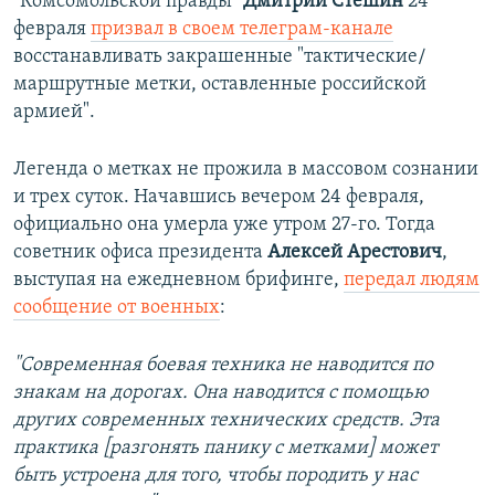
"Комсомольской правды"
Дмитрий Стешин
24
февраля
призвал в своем телеграм-канале
восстанавливать закрашенные "тактические/
маршрутные метки, оставленные российской
армией".
Легенда о метках не прожила в массовом сознании
и трех суток. Начавшись вечером 24 февраля,
официально она умерла уже утром 27-го. Тогда
советник офиса президента
Алексей Арестович
,
выступая на ежедневном брифинге,
передал людям
сообщение от военных
:
"Современная боевая техника не наводится по
знакам на дорогах. Она наводится с помощью
других современных технических средств. Эта
практика [разгонять панику с метками] может
быть устроена для того, чтобы породить у нас