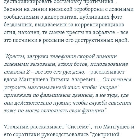
дестабилизировать обстановку противника".
Звонки на линии киевской теробороны с ложными
сообщениями о диверсантах, публикация фото
бездомных, выдаваемых за корректировщиков
огня, наконец, те самые кресты на асфальте – все
это песчинки в россыпи его деструктивных идей.
"Кресты, загрузка телефонов скорой помощи
ложными вызовами, атаки ботов, использование
символа Z – все это его рук дело,
– рассказывает
вдова Мангушева Татьяна Азаревич. –
Он пытался
устроить максимальный хаос: чтобы "скорая"
приезжала по фальшивым данным, а не туда, где
она действительно нужна; чтобы служба спасения
тоже не могла выполнять свои функции"
.
Угольный рассказывает "Системе", что Мангушев и
его соратники руководствовались "доктриной