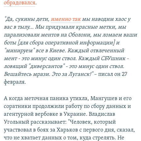
обрадовался
.
"Да, сукины дети,
именно так
мы наводим хаос у
вас в тылу... Мы придумали красные метки, мы
парализовали ментов на Оболони, мы ломаем ваши
боты [для сбора оперативной информации] и
"минируем" все в Киеве. Каждый отвлеченный
мент - это минус один ствол. Каждый СБУшник -
ловящий "диверсантов" - это минус один ствол.
Вешайтесь мрази. Это за Луганск!"
– писал он 27
февраля.
А когда меточная паника утихла, Мангушев и его
соратники продолжили работу по сбору данных и
агентурной вербовке в Украине. Владислав
Угольный рассказывает: "Человек, который
участвовал в боях за Харьков с первого дня, сказал,
что не хватает данных о том, куда стрелять. Не