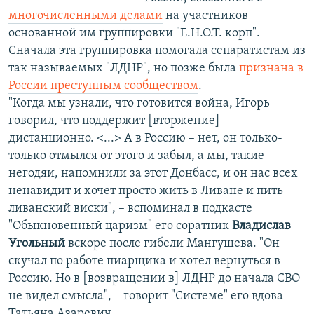
многочисленными делами
на участников
основанной им группировки "Е.Н.О.Т. корп".
Сначала эта группировка помогала сепаратистам из
так называемых "ЛДНР", но позже была
признана в
России преступным сообществом
.
"Когда мы узнали, что готовится война, Игорь
говорил, что поддержит [вторжение]
дистанционно. <...> А в Россию – нет, он только-
только отмылся от этого и забыл, а мы, такие
негодяи, напомнили за этот Донбасс, и он нас всех
ненавидит и хочет просто жить в Ливане и пить
ливанский виски", – вспоминал в подкасте
"Обыкновенный царизм" его соратник
Владислав
Угольный
вскоре после гибели Мангушева. "Он
скучал по работе пиарщика и хотел вернуться в
Россию. Но в [возвращении в] ЛДНР до начала СВО
не видел смысла", – говорит "Системе" его вдова
Татьяна Азаревич.