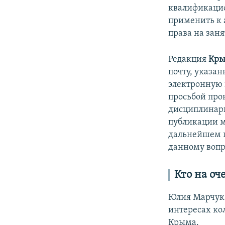
квалификаци
применить к 
права на зан
Редакция
Кры
почту, указа
электронную 
просьбой про
дисциплинарн
публикации ма
дальнейшем п
данному вопр
Кто на оч
Юлия Марчук 
интересах ко
Крыма.