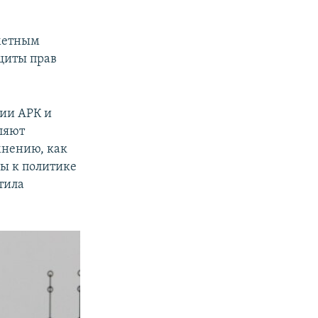
аметным
щиты прав
рии АРК и
ляют
мнению, как
ны к политике
тила