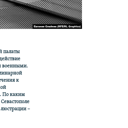
й палаты
действие
ми военными.
плинарной
ечения к
ной
. По каким
 Севастополе
 люстрации –