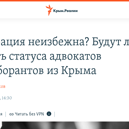
ация неизбежна? Будут 
ь статуса адвокатов
борантов из Крыма
ков
 14:30
ся
Читать без VPN