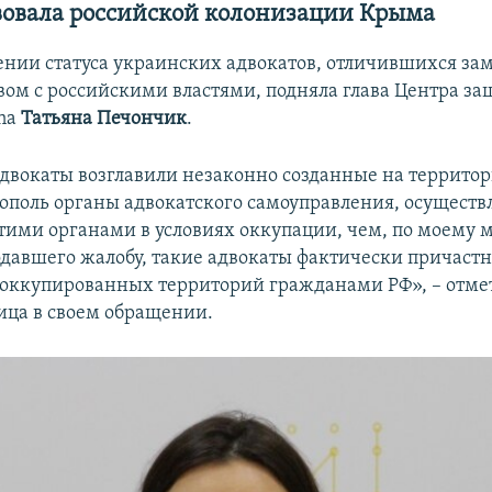
вовала российской колонизации Крыма
ении статуса украинских адвокатов, отличившихся з
вом с российскими властями, подняла глава Центра за
ina
Татьяна Печончик
.
двокаты возглавили незаконно созданные на террито
тополь органы адвокатского самоуправления, осуществ
этими органами в условиях оккупации, чем, по моему 
подавшего жалобу, такие адвокаты фактически причаст
оккупированных территорий гражданами РФ», – отме
ца в своем обращении.