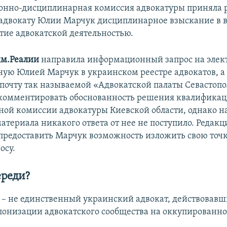
онно-дисциплинарная комиссия адвокатуры приняла
адвокату Юлии Марчук дисциплинарное взыскание в 
ятие адвокатской деятельностью.
м.Реалии
направила информационный запрос на эле
нную Юлией Марчук в украинском реестре адвокатов, а
почту так называемой «Адвокатской палаты Севастопо
комментировать обоснованность решения квалифика
ой комиссии адвокатуры Киевской области, однако н
териала никакого ответа от нее не поступило. Редакци
редоставить Марчук возможность изложить свою точк
осу.
ереди?
– не единственный украинский адвокат, действовавш
лонизации адвокатского сообщества на оккупированн