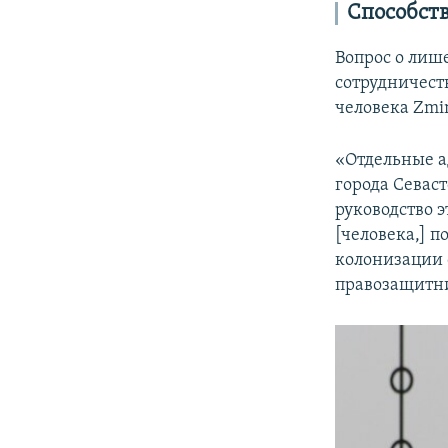
Способст
Вопрос о лиш
сотрудничест
человека Zm
«Отдельные а
города Севас
руководство 
[человека,] 
колонизации 
правозащитни