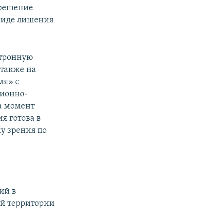
 решение
виде лишения
ктронную
 также на
ля» с
ционно-
а момент
я готова в
у зрения по
ий в
ой территории