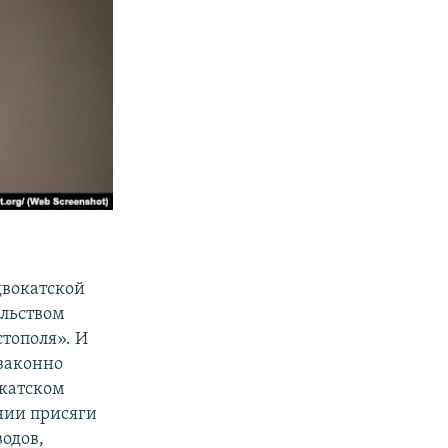
двокатской
ельством
стополя». И
езаконно
катском
нии присяги
водов,