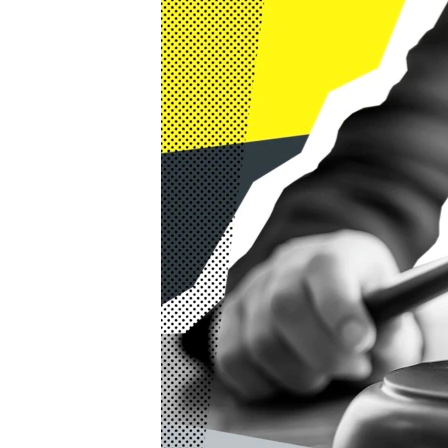
ПОБЕДИТЕЛЕЙ НЕ СУДЯТ?
КРЫМ.НЕПОКОРЕННЫЙ
ELIFBE
УКРАИНСКАЯ ПРОБЛЕМА КРЫМА