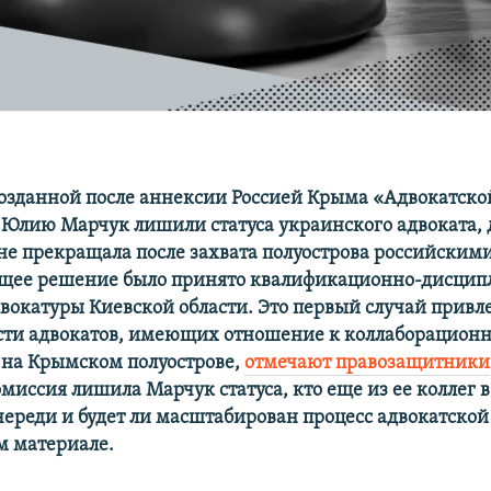
озданной после аннексии Россией Крыма «Адвокатско
 Юлию Марчук лишили статуса украинского адвоката, 
 не прекращала после захвата полуострова российски
ющее решение было принято квалификационно-дисци
вокатуры Киевской области. Это первый случай привл
сти адвокатов, имеющих отношение к коллаборацион
 на Крымском полуострове,
отмечают правозащитники
миссия лишила Марчук статуса, кто еще из ее коллег в
череди и будет ли масштабирован процесс адвокатской
м материале.