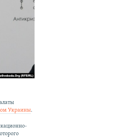
палаты
том Украины
.
икационно-
оторого