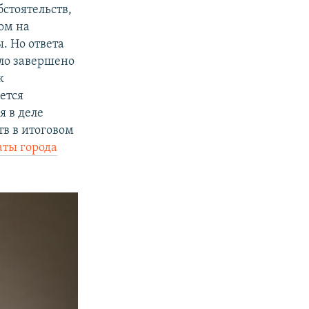
бстоятельств,
ом на
. Но ответа
ыло завершено
к
ется
 в деле
тв в итоговом
аты города