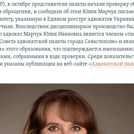
Р), в октябре представители палаты начали проверку о
 обращении, и сообщили об этом Юлии Марчук письм
почту, указанную в Едином реестре адвокатов Украины
лучили. Впоследствии дисциплинарное производство б
то адвокат Марчук Юлия Ивановна является членом «та
Совета адвокатской палаты города Севастополя» и явля
» этого образования, что подтверждается имеющимися
вами, собранными в ходе проверки. Среди доказательс
 указаны публикации на веб-сайте
«Адвокатской пал
.