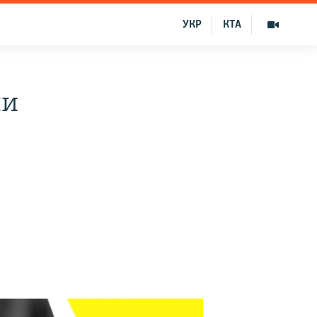
УКР
КТА
ли