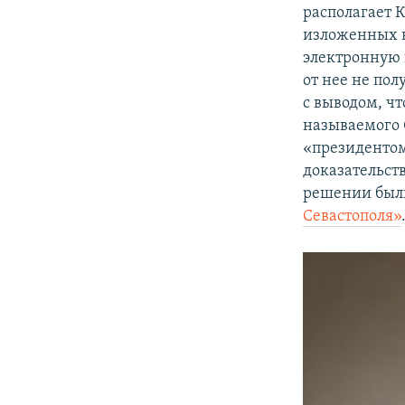
располагает К
изложенных в
электронную 
от нее не по
с выводом, ч
называемого 
«президентом
доказательст
решении были
Севастополя»