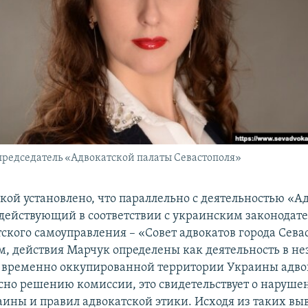
редседатель «Адвокатской палаты Севастополя»
кой установлено, что параллельно с деятельностью «А
 действующий в соответствии с украинским законодат
ского самоуправления – «Совет адвокатов города Сева
м, действия Марчук определены как деятельность в н
 временно оккупированной территории Украины адво
асно решению комиссии, это свидетельствует о наруше
аины и правил адвокатской этики. Исходя из таких вы