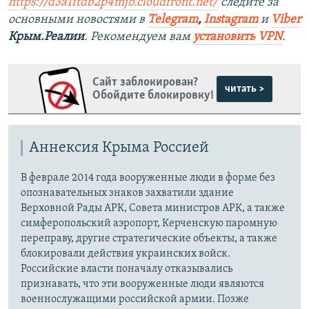
https://d3a1ftdb2p4mjb.cloudfront.net/
следите за
основными новостями в
Telegram
,
Instagram
и
Viber
Крым.Реалии
. Рекомендуем вам
установить VPN
.
Сайт заблокирован?
читать >
Обойдите блокировку!
Аннексия Крыма Россией
В феврале 2014 года вооруженные люди в форме без
опознавательных знаков захватили здание
Верховной Рады АРК, Совета министров АРК, а также
симферопольский аэропорт, Керченскую паромную
переправу, другие стратегические объекты, а также
блокировали действия украинских войск.
Российские власти поначалу отказывались
признавать, что эти вооруженные люди являются
военнослужащими российской армии. Позже