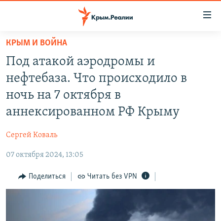
Доступность
ссылки
Вернуться
КРЫМ И ВОЙНА
к
НОВОСТИ
Под атакой аэродромы и
основному
СПЕЦПРОЕКТЫ
содержанию
нефтебаза. Что происходило в
ВОДА
Вернутся
ГРУЗ 200
ночь на 7 октября в
к
ИСТОРИЯ
КАРТА ВОЕННЫХ ОБЪЕКТОВ КРЫМА
аннексированном РФ Крыму
главной
ЕЩЕ
11 ЛЕТ ОККУПАЦИИ КРЫМА. 11 ИСТОРИЙ СОПРОТИВЛЕНИЯ
навигации
Сергей Коваль
Вернутся
РАДІО СВОБОДА
ИНТЕРАКТИВ
к
07 октября 2024, 13:05
КАК ОБОЙТИ БЛОКИРОВКУ
ИНФОГРАФИКА
поиску
Поделиться
Читать без VPN
ТЕЛЕПРОЕКТ КРЫМ.РЕАЛИИ
Українською
СОВЕТЫ ПРАВОЗАЩИТНИКОВ
Qırımtatar
ПРОПАВШИЕ БЕЗ ВЕСТИ