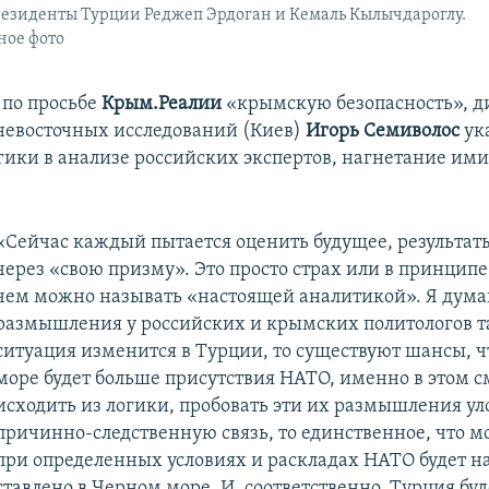
езиденты Турции Реджеп Эрдоган и Кемаль Кылычдароглу.
ое фото
по просьбе
Крым.Реалии
«крымскую безопасность», д
евосточных исследований (Киев)
Игорь Семиволос
ук
гики в анализе российских экспертов, нагнетание ими
«Сейчас каждый пытается оценить будущее, результат
через «свою призму». Это просто страх или в принципе 
чем можно называть «настоящей аналитикой». Я дума
размышления у российских и крымских политологов т
ситуация изменится в Турции, то существуют шансы, ч
море будет больше присутствия НАТО, именно в этом с
исходить из логики, пробовать эти их размышления ул
причинно-следственную связь, то единственное, что м
при определенных условиях и раскладах НАТО будет н
тавлено в Черном море. И, соответственно, Турция буд