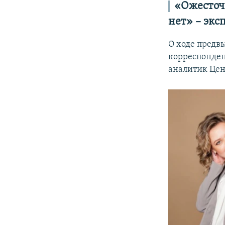
«Ожесточе
нет» – экс
О ходе предв
корреспонде
аналитик Цен