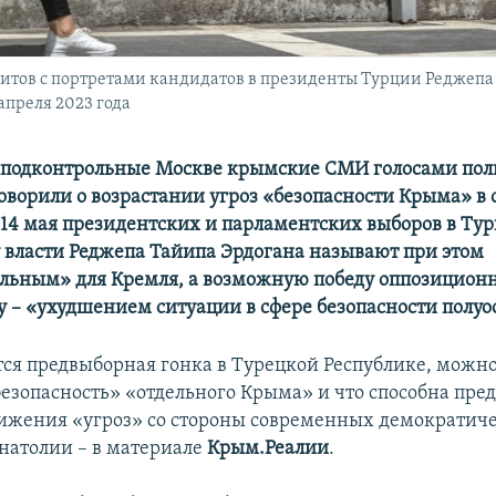
ов с портретами кандидатов в президенты Турции Реджепа Т
апреля 2023 года
 подконтрольные Москве крымские СМИ голосами пол
оворили о возрастании угроз «безопасности Крыма» в 
14 мая президентских и парламентских выборов в Тур
 власти Реджепа Тайипа Эрдогана называют при этом
льным» для Кремля, а возможную победу оппозицион
 – «ухудшением ситуации в сфере безопасности полуо
тся предвыборная гонка в Турецкой Республике, можно
безопасность» «отдельного Крыма» и что способна пре
нижения «угроз» со стороны современных демократич
Анатолии – в материале
Крым.Реалии
.