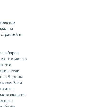
иректор
азал на
 страстей и
ы выборов
то, что мало в
ю, что
акие: если
то в Черном
мысле. Если
ожить в
ожно сказать:
амного
ет более