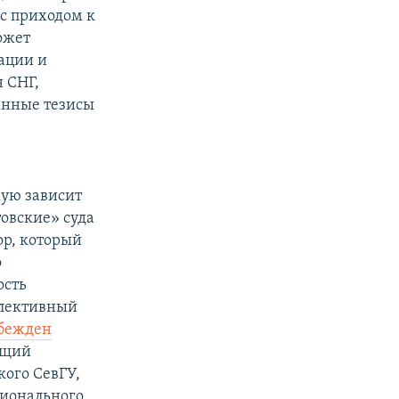
 с приходом к
ожет
ации и
 СНГ,
занные тезисы
мую зависит
овские» суда
ор, который
о
ость
ллективный
бежден
ющий
ого СевГУ,
ционального