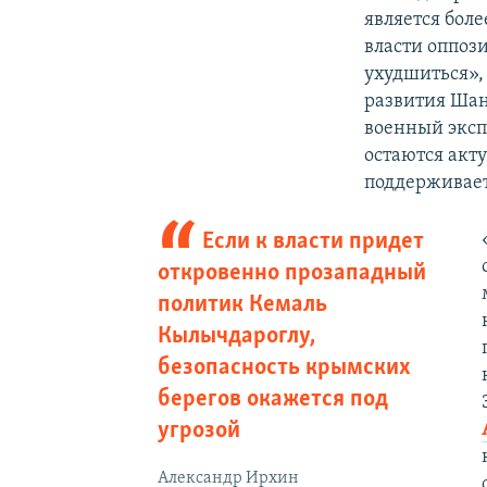
является бол
власти оппоз
ухудшиться»,
развития Шан
военный эксп
остаются акт
поддерживает
Если к власти придет
откровенно прозападный
политик Кемаль
Кылычдароглу,
безопасность крымских
берегов окажется под
угрозой
Александр Ирхин