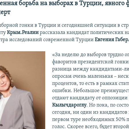
нная борьба на выборах в Турции, явного 
перт
ыборной гонки в Турции и сегодняшней ситуации в ст
нту
Крым.Реалии
рассказала кандидат политических н
тра исследований современной Турции
Евгения Габер
«За неделю до выборов трудно о
фаворитов президентской гонки
разница между кандидатами-л
опросам очень маленькая – нес
процентов, то есть в рамках ста
ошибки. Небольшое преимущест
отдают кандидату от оппозиции
Кылычдароглу
. Но пока, по сос
сегодня, ни один из кандидатов 
первом туре необходимых 50% 
голос. Скорее всего, будет второй