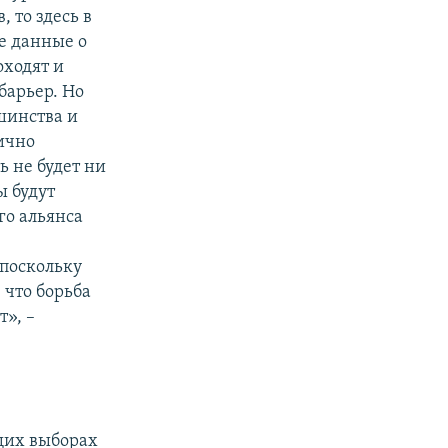
 то здесь в
е данные о
оходят и
барьер. Но
шинства и
ично
 не будет ни
ы будут
го альянса
 поскольку
 что борьба
т», –
щих выборах