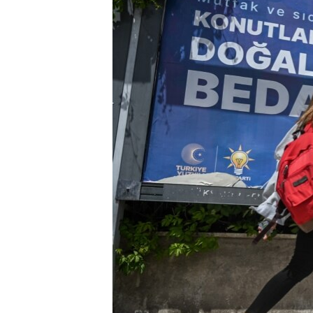
ПОБЕДИТЕЛЕЙ НЕ СУДЯТ?
КРЫМ.НЕПОКОРЕННЫЙ
ELIFBE
УКРАИНСКАЯ ПРОБЛЕМА КРЫМА