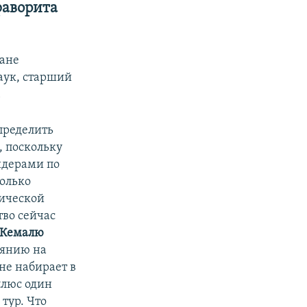
фаворита
ране
аук, старший
.
пределить
, поскольку
идерами по
колько
тической
во сейчас
Кемалю
тоянию на
не набирает в
плюс один
 тур. Что