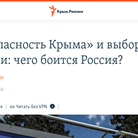
пасность Крыма» и выбо
и: чего боится Россия?
дь
30
ся
Читать без VPN