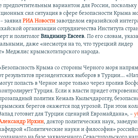
ее предпочтительным вариантом для России, поскольку
иционных сил ситуация в сфере безопасности Крыма м
 – заявил
РИА Новости
завотделом евразийской интегр
хайской организации сотрудничества Института стран
ерт и политолог
Владимир Евсеев
. По его словам, ука
уальными, даже «несмотря на то, что турецкий лидер
» Меджлис крымскотатарского народа.
«Безопасность Крыма со стороны Черного моря напря
от результатов президентских выборов в Турции… «Нат
могут попасть в Черное море только через пролив Босф
контролирует Турция. Если к власти придет откровенн
прозападный политик Кемаль Кылычдароглу, безопасн
крымских берегов окажется под угрозой. При этом ко
Запад готовит для Турции сценарий Евромайдана», –
у
Александр Ирхин
, доктор политических наук, заведу
кафедрой «Политические науки и философия» российск
созданного на базе захваченного Севастопольского на