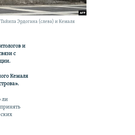
айипа Эрдогана (слева) и Кемаля
итологов и
связи с
ции.
ного Кемаля
строва».
 ли
дпринять
еских