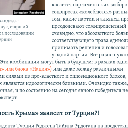
касается парламентских выборов,
соцопросах «колеблются» разны
том, какие партии и альянсы пр
 кандидат
преодолевают семипроцентный 
наук, старший
очевидно, что абсолютного боль
ра исследований
урции
соответствующего права единол
принимать решения и голосовать
у одной партии. Все равно нужн
Эти комбинации могут быть в будущем: в рамках одно
д» или блока «Нация»)
или даже между различными
и силами из про-властного и оппозиционного блоков,
х являются идеологически близкими. Очевидно также,
нная, и по состоянию на сегодня явного победителя не
эксперт.
ость Крыма» зависит от Турции?!
идента Турции Реджепа Тайипа Эрдогана на предстоя