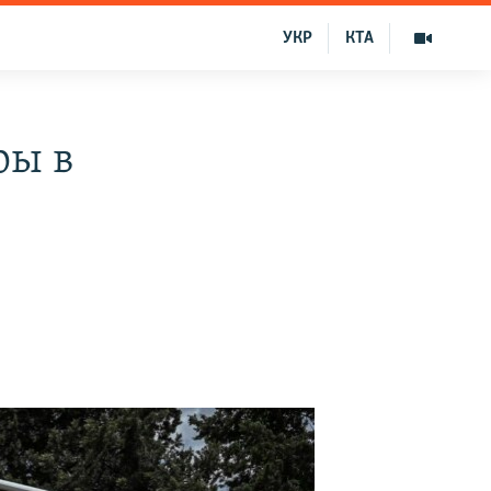
УКР
КТА
ры в