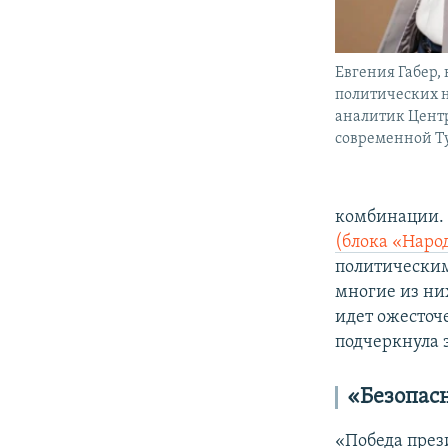
Евгения Габер,
политических 
аналитик Цент
современной Т
комбинации. 
(блока «Наро
политическим
многие из ни
идет ожесточе
подчеркнула 
«Безопасн
«Победа през