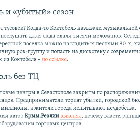
ь и «убитый» сезон
от тусовок? Когда-то Коктебель называли музыкальной
– послушать джаз сюда ехали тысячи меломанов. Сегод
ережной поселка можно насладиться песнями 80-х, хи
ичную рок-группу и попасть на дискотеку с современн
 из Коктебеля –
по ссылке
.
оль без ТЦ
говые центры в Севастополе закрыты по распоряжен
сяцев. Предприниматели терпят убытки, городской б
 миллионы, а жители города испытывают неудобства.
кий автор
Крым.Реалии
выяснял
, почему власти раньш
 оборудовании торговых центров.