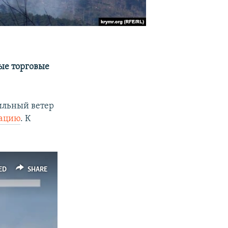
ые торговые
ильный ветер
иацию
. К
ED
SHARE