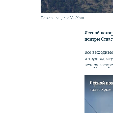
Пожар в ущелье Уч-Кош
Лесной пожар
центры Севас
Все выходные
и труднодост
вечеру воскр
Лесной пож
видео
Крым.