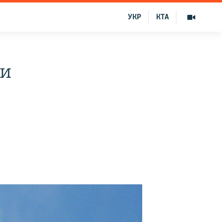
УКР
КТА
ии