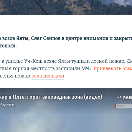
 возле Ялты, Олег Сенцов в центре внимания и закрыт
тополя.
 в ущелье Уч-Кош возле Ялты тушили лесной пожар. С
упная горная местность заставили МЧС
привлекать ав
есенья пожар
локализовали
.
ар в Ялте: горит заповедная зона (видео)
EMB
Реалии