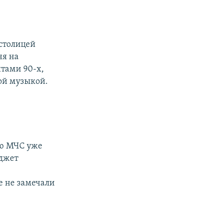
 столицей
ня на
тами 90-х,
ой музыкой.
ию МЧС уже
юджет
е не замечали