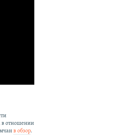
сти
А в отношении
ымчан
в обзор
.