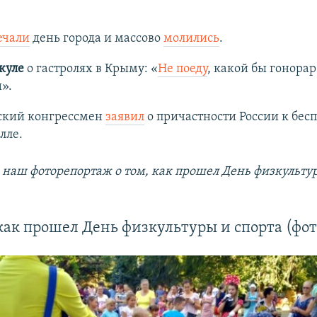
ечали
день города и массово
молились
.
куле
о гастролях в Крыму: «
Не поеду
, какой бы гонорар
».
кий конгрессмен
заявил
о причастности России к бес
лле.
 наш фоторепортаж о том, как прошел День физкультур
как прошел День физкультуры и спорта (фот