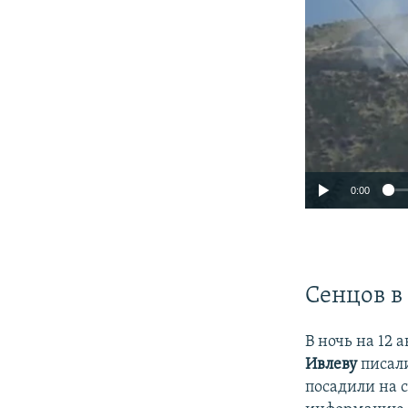
0:00
Сенцов в
В ночь на 12
Ивлеву
писали
посадили на 