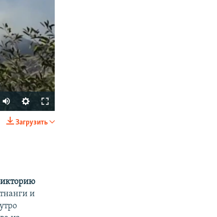
Загрузить
SHARE
Викторию
тнанги и
утро