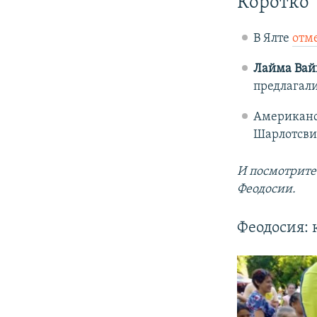
Коротко
В Ялте
отм
Лайма Вай
предлагали
Американс
Шарлотсви
И посмотрите
Феодосии.
Феодосия: 