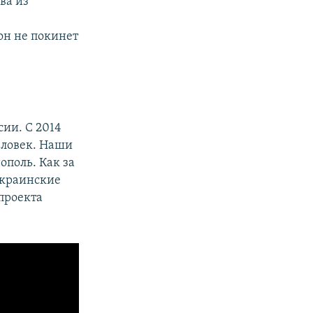
ова из
px
width
он не покинет
ии. С 2014
еловек. Наши
ополь. Как за
украинские
проекта