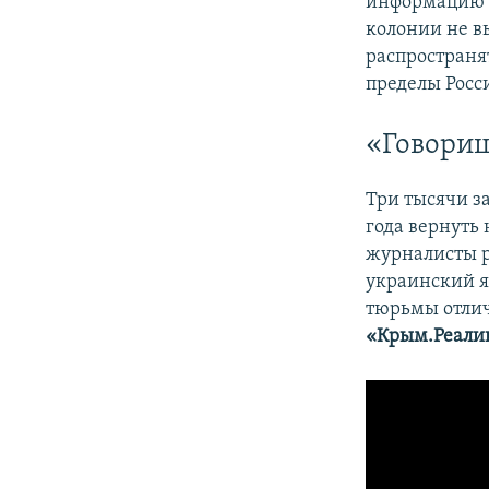
информацию 
колонии не в
распространя
пределы Росс
«Говориш
Три тысячи з
года вернуть
журналисты р
украинский я
тюрьмы отлич
«Крым.Реали