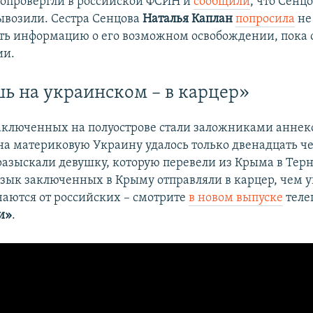
опровергли в российской ФСИН и
сообщили
, что Сенц
ывозили. Сестра Сенцова
Наталья Каплан
попросила
не
ть информацию о его возможном освобождении, пока 
ии.
ь на украинском – в карцер»
аключенных на полуострове стали заложниками аннекс
 на материковую Украину удалось только двенадцать ч
азыскали девушку, которую перевели из Крыма в Терн
зык заключенных в Крыму отправляли в карцер, чем 
аются от российских – смотрите
в новом выпуске
теле
и»
.