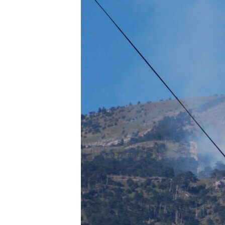
ПОБЕДИТЕЛЕЙ НЕ СУДЯТ?
КРЫМ.НЕПОКОРЕННЫЙ
ELIFBE
УКРАИНСКАЯ ПРОБЛЕМА КРЫМА