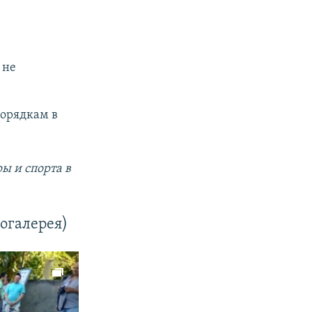
 не
порядкам в
ы и спорта в
огалерея)