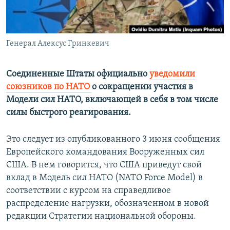
ПРИСОЕДИНЯЙТЕСЬ!
ПОБЕДИТЕЛЕЙ НЕ СУДЯТ?
КРЫМ.НЕПОКОРЕННЫЙ
Генерал Алексус Гринкевич
ELIFBE
УКРАИНСКАЯ ПРОБЛЕМА КРЫМА
Соединенные Штаты официально
уведомили
Все сайты RFE/RL
союзников по НАТО
о сокращении участия в
Модели сил НАТО, включающей в себя в том числе
силы быстрого реагирования.
Это следует из опубликованного 3 июня сообщения
Европейского командования Вооруженных сил
США. В нем говорится, что США приведут свой
вклад в Модель сил НАТО (NATO Force Model) в
соответствии с курсом на справедливое
распределение нагрузки, обозначенном в новой
редакции Стратегии национальной обороны.