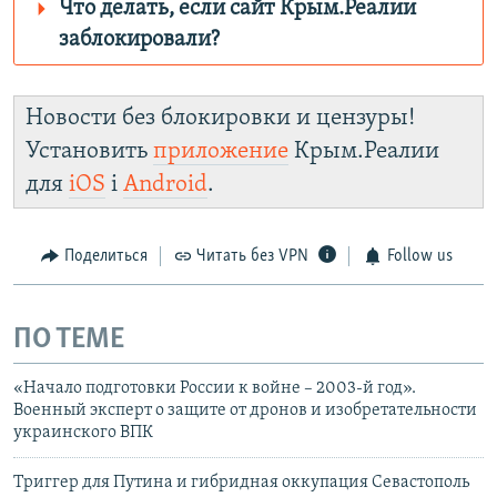
Что делать, если сайт Крым.Реалии
заблокировали?
Роскомнадзор пытается заблокировать
Крым.Реалии
Новости без блокировки и цензуры!
зеркального сайта:
Установить
приложение
Крым.Реалии
https://d3dfhuxm2n0q8b.cloudfront.net/
для
iOS
і
Android
.
Telegram
Instagram
Viber
Крым.Реалии.
установить VPN
.
Поделиться
Читать без VPN
Follow us
ПО ТЕМЕ
«Начало подготовки России к войне – 2003-й год».
Военный эксперт о защите от дронов и изобретательности
украинского ВПК
Триггер для Путина и гибридная оккупация Севастополь