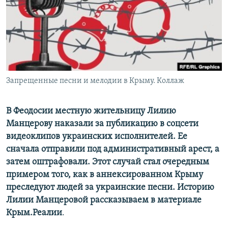
ПРИСОЕДИНЯЙТЕСЬ!
ПОБЕДИТЕЛЕЙ НЕ СУДЯТ?
КРЫМ.НЕПОКОРЕННЫЙ
ELIFBE
УКРАИНСКАЯ ПРОБЛЕМА КРЫМА
Все сайты RFE/RL
Запрещенные песни и мелодии в Крыму. Коллаж
В Феодосии местную жительницу Лилию
Манцерову наказали за публикацию в соцсети
видеоклипов украинских исполнителей. Ее
сначала отправили под административный арест, а
затем оштрафовали. Этот случай стал очередным
примером того, как в аннексированном Крыму
преследуют людей за украинские песни. Историю
Лилии Манцеровой рассказываем в материале
Крым.Реалии
.