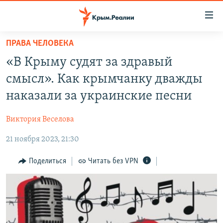
Доступность
ссылки
Вернуться
ПРАВА ЧЕЛОВЕКА
к
НОВОСТИ
«В Крыму судят за здравый
основному
СПЕЦПРОЕКТЫ
содержанию
смысл». Как крымчанку дважды
ВОДА
Вернутся
ГРУЗ 200
наказали за украинские песни
к
ИСТОРИЯ
КАРТА ВОЕННЫХ ОБЪЕКТОВ КРЫМА
главной
Виктория Веселова
ЕЩЕ
11 ЛЕТ ОККУПАЦИИ КРЫМА. 11 ИСТОРИЙ СОПРОТИВЛЕНИЯ
навигации
Вернутся
21 ноября 2023, 21:30
РАДІО СВОБОДА
ИНТЕРАКТИВ
к
КАК ОБОЙТИ БЛОКИРОВКУ
ИНФОГРАФИКА
Поделиться
Читать без VPN
поиску
ТЕЛЕПРОЕКТ КРЫМ.РЕАЛИИ
Українською
СОВЕТЫ ПРАВОЗАЩИТНИКОВ
Qırımtatar
ПРОПАВШИЕ БЕЗ ВЕСТИ