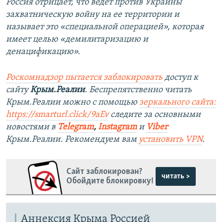
Россия отрицает, что ведет против Украины
захватническую войну на ее территории и
называет это «специальной операцией», которая
имеет целью «демилитаризацию и
денацификацию».
Роскомнадзор пытается заблокировать
доступ к
сайту
Крым.Реалии
. Беспрепятственно читать
Крым.Реалии можно с помощью
зеркального сайта:
https://smarturl.click/9aEv
следите за основными
новостями в
Telegram
,
Instagram
и
Viber
Крым.Реалии. Рекомендуем вам
установить VPN
.
Сайт заблокирован?
читать >
Обойдите блокировку!
Аннексия Крыма Россией