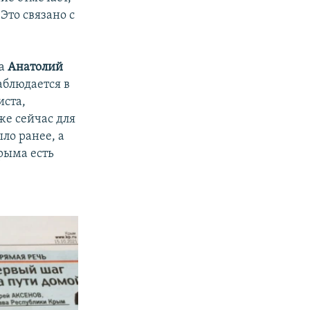
Это связано с
та
Анатолий
аблюдается в
иста,
же сейчас для
ло ранее, а
рыма есть