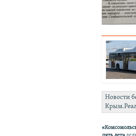
Новости б
Крым.Реа
«Комсомольск
пять лет»
дел