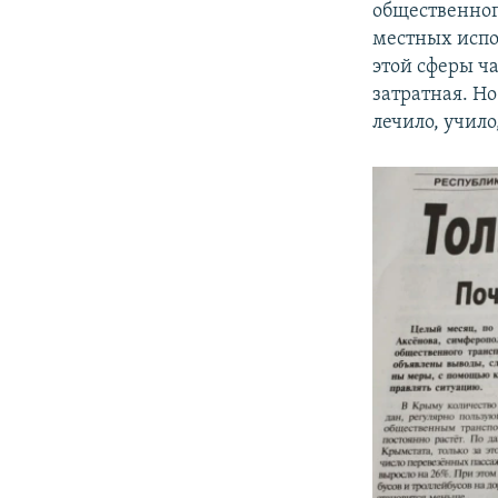
общественного
местных испо
этой сферы ч
затратная. Но
лечило, учило