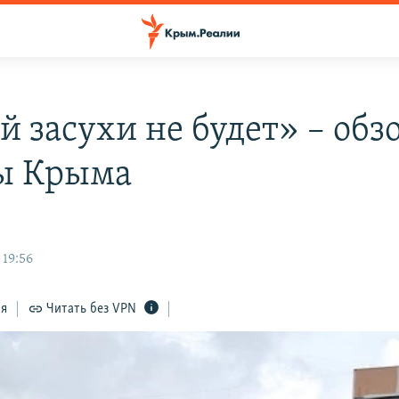
й засухи не будет» – обз
ы Крыма
 19:56
ся
Читать без VPN