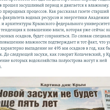
ов прошел засушливый период и двигается к влажному. 
 природных процессов. Как рассказал газете старший
ь факультета водных ресурсов и энергетики Академии
а и архитектуры Крымского федерального университе
, тенденция к повышению влаги, которая уже сейчас н
азных осадков, будет сохраняться. По словам специал
повышению влажности подтверждает и тот факт, что у
характерно выпадение не 495 мм осадков в год, как бы
м. До следующей засухи, как говорит Копачевский, у К
ечение которых водохозяйства полуострова могут к ней
.