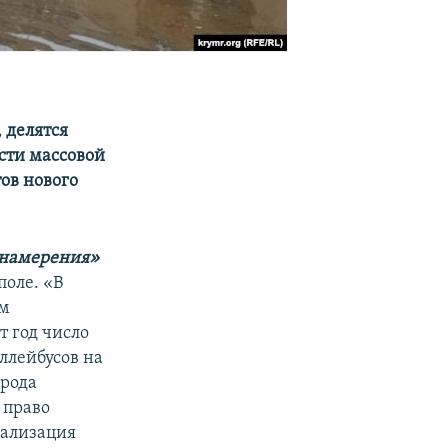
 делятся
сти массовой
ов нового
ь намерения»
поле. «В
ым
т год число
ллейбусов на
орода
 право
иализация