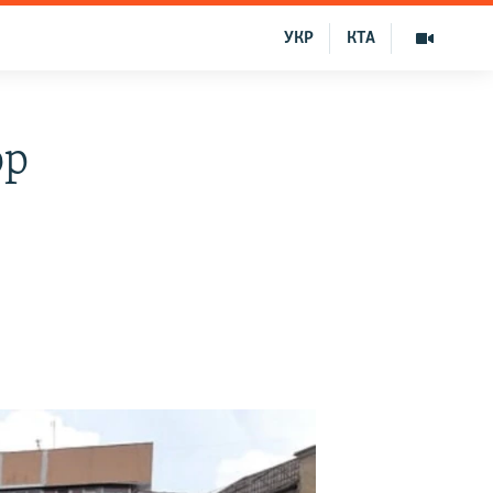
УКР
КТА
ор