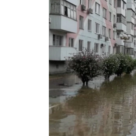
ПОБЕДИТЕЛЕЙ НЕ СУДЯТ?
КРЫМ.НЕПОКОРЕННЫЙ
ELIFBE
УКРАИНСКАЯ ПРОБЛЕМА КРЫМА