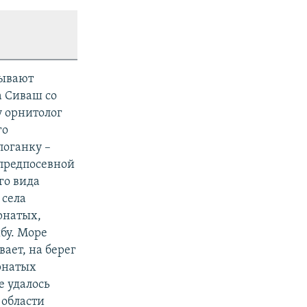
зывают
а Сиваш со
у орнитолог
го
оганку –
предпосевной
го вида
 села
рнатых,
бу. Море
ает, на берег
рнатых
е удалось
 области