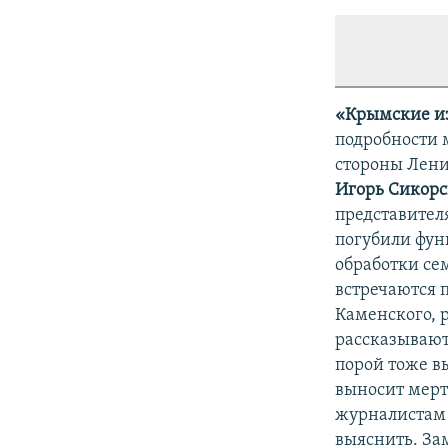
«Крымские и
подробности 
стороны Лени
Игорь Сикор
представител
погубили фун
обработки се
встречаются 
Каменского, 
рассказывают
порой тоже в
выносит мерт
журналистам 
выяснить. За