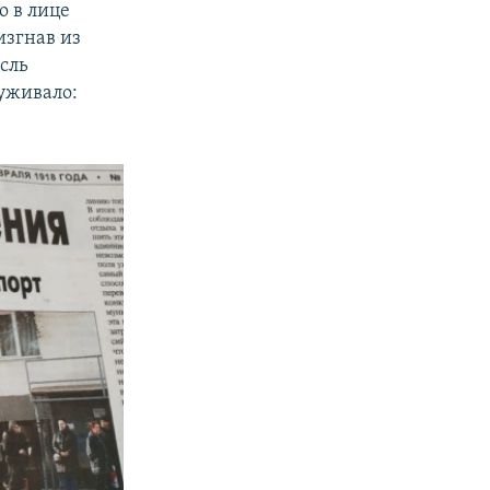
о в лице
изгнав из
сль
луживало: