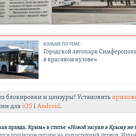
БОЛЬШЕ ПО ТЕМЕ:
Городской автопарк Симферополя
в красивом кузове»
ез блокировки и цензуры! Установить
прилож
лии для
iOS
і
Android
.
ая правда. Крым» в статье
«Новой засухи в Крыму не 
ится прогнозом погоды на долгосрочный период. Издан