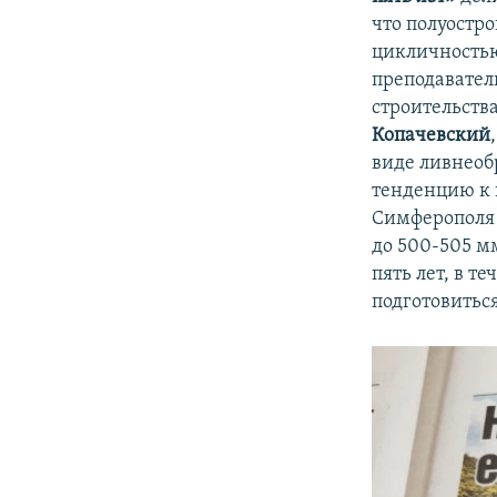
что полуостр
цикличностью
преподавател
строительств
Копачевский
виде ливнеобр
тенденцию к 
Симферополя 
до 500-505 м
пять лет, в т
подготовиться