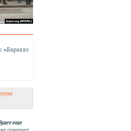
: «Барахло
ение
будет еще
ие отмечает,