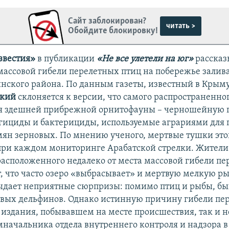
Сайт заблокирован?
читать >
Обойдите блокировку!
звестия»
в публикации
«Не все улетели на юг»
расска
массовой гибели перелетных птиц на побережье залив
нского района. По данным газеты, известный в Крым
ский
склоняется к версии, что самого распространенно
я здешней прибрежной орнитофауны – черношейную п
гициды и бактерициды, используемые аграриями для 
мян зерновых. По мнению ученого, мертвые тушки это
при каждом мониторинге Арабатской стрелки. Жители
расположенного недалеко от места массовой гибели пе
, что часто озеро «выбрасывает» и мертвую мелкую ры
ыдает неприятные сюрпризы: помимо птиц и рыбы, быв
вых дельфинов. Однако истинную причину гибели пе
издания, побывавшем на месте происшествия, так и н
мначальника отдела внутреннего контроля и надзора в