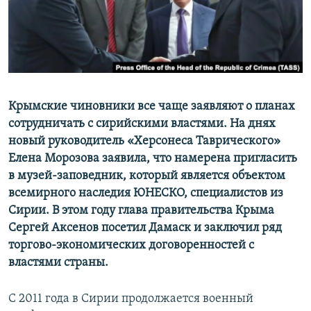
ПРИСОЕДИНЯЙТЕСЬ!
ПОБЕДИТЕЛЕЙ НЕ СУДЯТ?
КРЫМ.НЕПОКОРЕННЫЙ
ELIFBE
УКРАИНСКАЯ ПРОБЛЕМА КРЫМА
Все сайты RFE/RL
Крымские чиновники все чаще заявляют о планах
сотрудничать с сирийскими властями. На днях
новый руководитель «Херсонеса Таврического»
Елена Морозова заявила, что намерена пригласить
в музей-заповедник, который является объектом
всемирного наследия ЮНЕСКО, специалистов из
Сирии. В этом году глава правительства Крыма
Сергей Аксенов посетил Дамаск и заключил ряд
торгово-экономических договоренностей с
властями страны.
С 2011 года в Сирии продолжается военный