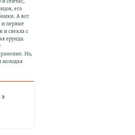
 и сейчас,
вцов, его
ники. А вот
о и первые
 и свекла с
я ерунда.
т
хранение. Но,
я молодая
 в