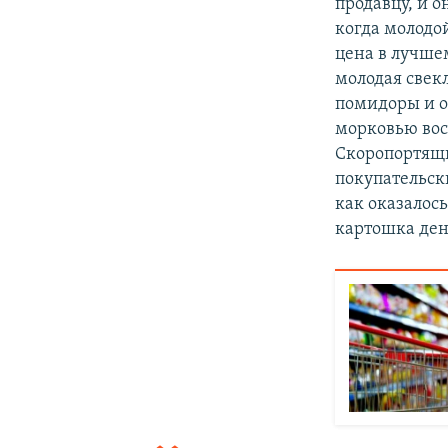
продавцу, и о
когда молодо
цена в лучше
молодая свекл
помидоры и о
морковью вос
Скоропортящи
покупательск
как оказалос
картошка ден