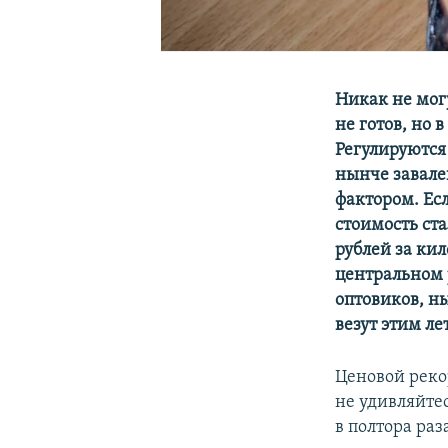
Никак не мог
не готов, но
Регулируются
нынче завале
фактором. Есл
стоимость ст
рублей за ки
центральном 
оптовиков, н
везут этим ле
Ценовой реко
не удивляйтес
в полтора ра