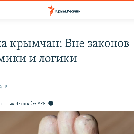
а крымчан: Вне законов
мики и логики
к
2:15
ся
Читать без VPN