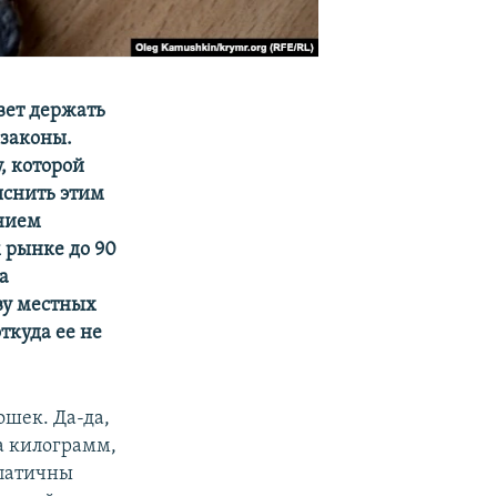
вет держать
 законы.
, которой
яснить этим
анием
 рынке до 90
а
ву местных
ткуда ее не
ошек. Да-да,
за килограмм,
мпатичны