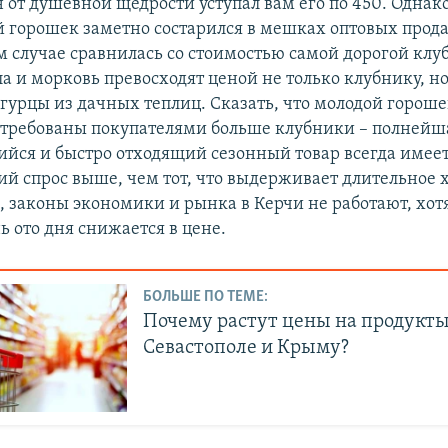
н от душевной щедрости уступал вам его по 450. Однако
й горошек заметно состарился в мешках оптовых прода
м случае сравнилась со стоимостью самой дорогой клуб
а и морковь превосходят ценой не только клубнику, н
гурцы из дачных теплиц. Сказать, что молодой горошек
требованы покупателями больше клубники – полнейша
йся и быстро отходящий сезонный товар всегда имее
ий спрос выше, чем тот, что выдерживает длительное 
ь, законы экономики и рынка в Керчи не работают, хот
ь ото дня снижается в цене.
БОЛЬШЕ ПО ТЕМЕ:
Почему растут цены на продукты
Севастополе и Крыму?