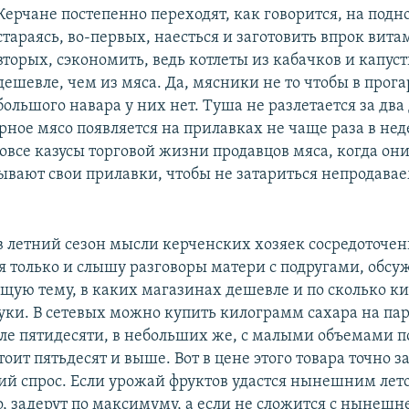
Керчане постепенно переходят, как говорится, на под
стараясь, во-первых, наесться и заготовить впрок вита
вторых, сэкономить, ведь котлеты из кабачков и капуст
дешевле, чем из мяса. Да, мясники не то чтобы в прога
большого навара у них нет. Туша не разлетается за два
ное мясо появляется на прилавках не чаще раза в нед
овсе казусы торговой жизни продавцов мяса, когда они
рывают свои прилавки, чтобы не затариться непродав
 в летний сезон мысли керченских хозяек сосредоточен
 я только и слышу разговоры матери с подругами, об
ую тему, в каких магазинах дешевле и по сколько к
руки. В сетевых можно купить килограмм сахара на па
ле пятидесяти, в небольших же, с малыми объемами п
тоит пятьдесят и выше. Вот в цене этого товара точно 
ий спрос. Если урожай фруктов удастся нынешним лето
, задерут по максимуму, а если не сложится с нынешне