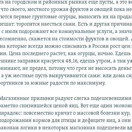
та на городском и районных рынках еще пусты, а это 
 что своего, местного урожая фруктов и овощей пока не
уются первые грунтовые огурцы, выносить их на прод
пешат: торопятся наесться сами. Есть и другая причина
 с июля подорожают все коммунальные услуги, а значи
несомненно, скажется на стоимости фруктов и овощей. 
на которые всегда можно списывать в России рост цен
ин. Цена последнего растет, как огурцы, ночью. Едешь 
нике заправки красуется 48,16, едешь утром, а там уж
понимают, не предел, потому что грех не высосать деньг
а уж местные пусть выкручиваются сами: или дома си
рортников за южные радости по максимуму.
Магазинные прилавки радуют слегка подешевевшими
заметно снизившейся ценой яиц. Вот еще один эконо
парадокс: повсеместно кричат о массовой болезни кур,
подорожании кормов для птицы и дефиците яиц, а они
законам логики в некоторых магазинах подешевели вдв