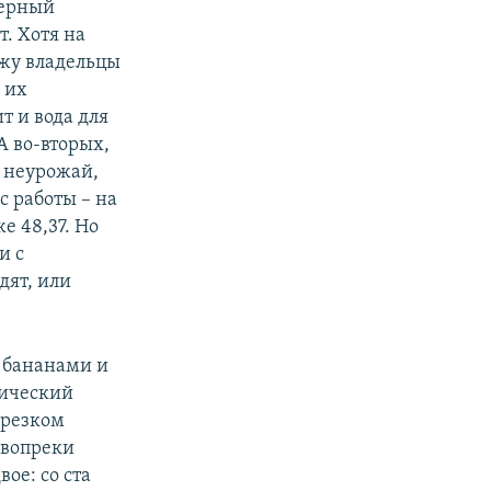
верный
т. Хотя на
ажу владельцы
 их
т и вода для
А во-вторых,
: неурожай,
с работы – на
е 48,37. Но
и с
дят, или
 бананами и
мический
 резком
 вопреки
ое: со ста