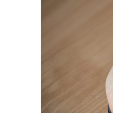
ПОБЕДИТЕЛЕЙ НЕ СУДЯТ?
КРЫМ.НЕПОКОРЕННЫЙ
ELIFBE
УКРАИНСКАЯ ПРОБЛЕМА КРЫМА