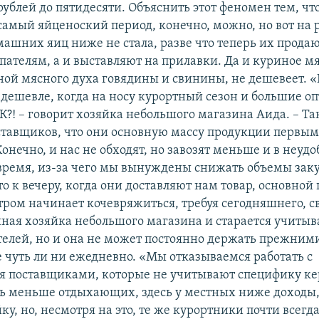
рублей до пятидесяти. Объяснить этот феномен тем, что
самый яйценоский период, конечно, можно, но вот на
машних яиц ниже не стала, разве что теперь их продаю
пателям, а и выставляют на прилавки. Да и куриное м
ой мясного духа говядины и свинины, не дешевеет. «
 дешевле, когда на носу курортный сезон и большие о
?! – говорит хозяйка небольшого магазина Аида. – Та
ставщиков, что они основную массу продукции первым
 Конечно, и нас не обходят, но завозят меньше и в неуд
время, из-за чего мы вынуждены снижать объемы зак
то к вечеру, когда они доставляют нам товар, основной
утром начинает кочевряжиться, требуя сегодняшнего, с
шная хозяйка небольшого магазина и старается учиты
телей, но и она не может постоянно держать прежними
е чуть ли ни ежедневно. «Мы отказываемся работать с
 поставщиками, которые не учитывают специфику ке
сь меньше отдыхающих, здесь у местных ниже доходы,
ку, но, несмотря на это, те же курортники почти всегд