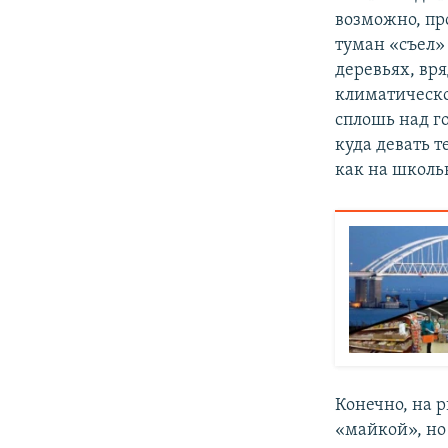
возможно, пр
туман «съел» 
деревьях, вря
климатическо
сплошь над го
куда девать т
как на школь
Конечно, на 
«майкой», но 