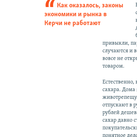
Как оказалось, законы
экономики и рынка в
Керчи не работают
привыкли, пар
случаются и в
вовсе не отк
товаром.
Естественно,
сахара. Дома
животрепещущ
отпускают в 
рублей дешев
сахар давно с
покупательск
понятное дело