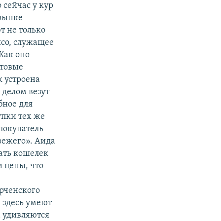
 сейчас у кур
 рынке
т не только
ясо, служащее
Как оно
птовые
к устроена
 делом везут
обное для
упки тех же
 покупатель
вежего». Аида
вать кошелек
 цены, что
рченского
 здесь умеют
а удивляются