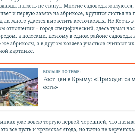
одавцы наглеть не станут. Многие садоводы жалуются,
цвет и первую завязь на абрикосе, крутятся листья на
д ли много удастся вырастить косточковых. Но Керчь в
м отношении – город специфический, здесь туман час
родом, а полосами, поэтому в одном районе садоводы 
е же абрикосы, а в другом хозяева участков считают их
ной картинке.
БОЛЬШЕ ПО ТЕМЕ:
Рост цен в Крыму: «Приходится
есть»
рынках уже вовсю торгую первой черешней, что называ
это все пусть и крымская ягода, но точно не керченск