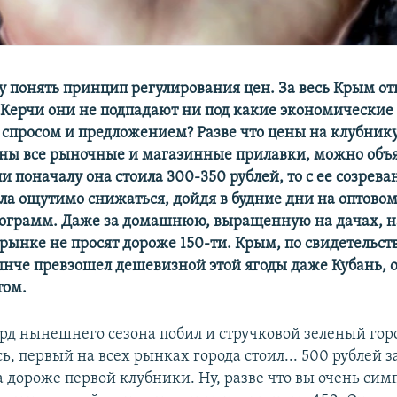
у понять принцип регулирования цен. За весь Крым от
 в Керчи они не подпадают ни под какие экономические
 спросом и предложением? Разве что цены на клубнику
ны все рыночные и магазинные прилавки, можно объ
и поначалу она стоила 300-350 рублей, то с ее созрев
ала ощутимо снижаться, дойдя в будние дни на оптовом
лограмм. Даже за домашнюю, выращенную на дачах, н
рынке не просят дороже 150-ти. Крым, по свидетельст
ынче превзошел дешевизной этой ягоды даже Кубань, о
том.
рд нынешнего сезона побил и стручковой зеленый гор
ь, первый на всех рынках города стоил... 500 рублей 
за дороже первой клубники. Ну, разве что вы очень си