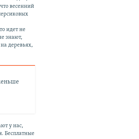
 что весенний
 персиковых
то идет не
не знают,
 на деревьях,
 меньше
ют у нас,
ая. Бесплатные