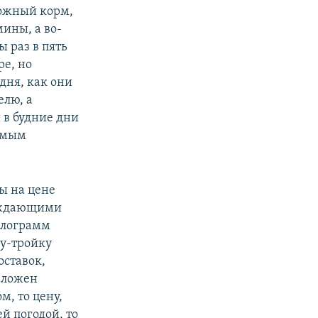
ножный корм,
мины, а во-
ы раз в пять
ре, но
 дня, как они
елю, а
 в будние дни
аемым
ы на цене
суждающими
илограмм
ру-тройку
оставок,
заложен
м, то цену,
й погодой, то