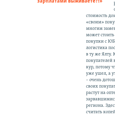
зарплатами выживаете?!»
стоимость до
«своим» поку
многим замен
может стоить
покупки с ЮБК
логистика по
в ту же Ялту.
покупателей 
кур, потому ч
уже ушел, а 
– очень дото
своих покупа
растут на опт
зарвавшимися
региона. Зде
считать копей