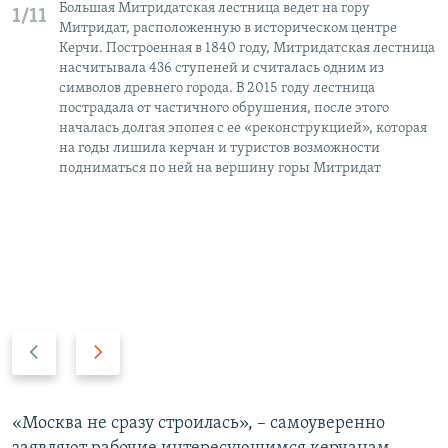
Большая Митридатская лестница ведет на гору
1/11
Митридат, расположенную в историческом центре
Керчи. Построенная в 1840 году, Митридатская лестница
насчитывала 436 ступеней и считалась одним из
символов древнего города. В 2015 году лестница
пострадала от частичного обрушения, после этого
началась долгая эпопея с ее «реконструкцией», которая
на годы лишила керчан и туристов возможности
подниматься по ней на вершину горы Митридат
П
С
р
л
е
е
д
д
«Москва не сразу строилась», – самоуверенно
ы
у