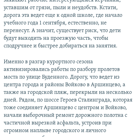
заявляют рабочие интересующимся керчанам,
д
ю
уставшим от грязи, пыли и неудобств. Кстати,
у
щ
дорога эта ведет еще к одной школе, где начало
щ
и
учебного года 1 сентября, естественно, не
и
й
перенесут. А значит, существует риск, что дети
й
с
будут выходить на проезжую часть, чтобы
с
л
сподручнее и быстрее добираться на занятия.
л
а
а
й
Именно в разгар курортного сезона
й
д
активизировались работы по разбору пролетов
д
моста по улице Буденного. Дорогу, что ведет из
центра города и районы Войково в Аршинцево, а
также на городской пляж, перекрыли на несколько
дней. Рядом, по шоссе Героев Сталинграда, которая
тоже соединяет Аршинцево с центром и Войково,
начали выборочный ремонт дорожного полотна с
частичной вырезкой асфальта, устроив при
огромном наплыве городского и личного