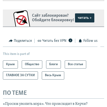
й
д
д
Сайт заблокирован?
читать >
Обойдите блокировку!
Поделиться
Читать без VPN
Follow us
This item is part of
Крым
Общество
Блоги
Все статьи
ГЛАВНОЕ ЗА СУТКИ
Весь Крым
ПО ТЕМЕ
«Просим уволить мэра». Что происходит в Керчи?