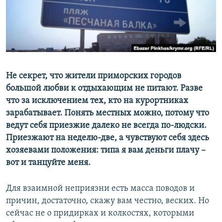
ПРИСОЕДИНЯЙТЕСЬ!
ПОБЕДИТЕЛЕЙ НЕ СУДЯТ?
КРЫМ.НЕПОКОРЕННЫЙ
ELIFBE
УКРАИНСКАЯ ПРОБЛЕМА КРЫМА
Все сайты RFE/RL
Не секрет, что жители приморских городов
большой любви к отдыхающим не питают. Разве
что за исключением тех, кто на курортниках
зарабатывает. Понять местных можно, потому что
ведут себя приезжие далеко не всегда по-людски.
Приезжают на неделю-две, а чувствуют себя здесь
хозяевами положения: типа я вам деньги плачу –
вот и танцуйте меня.
Для взаимной неприязни есть масса поводов и
причин, достаточно, скажу вам честно, веских. Но
сейчас не о придирках и колкостях, которыми