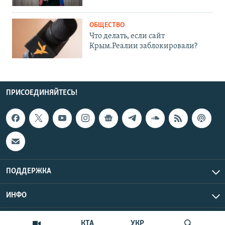
ОБЩЕСТВО
Что делать, если сайт
Крым.Реалии заблокировали?
ПРИСОЕДИНЯЙТЕСЬ!
ПОДДЕРЖКА
ИНФО
UTC+3
Copyright Крым.Реалии, 2026 | Все права защищены.
КТА
УКР