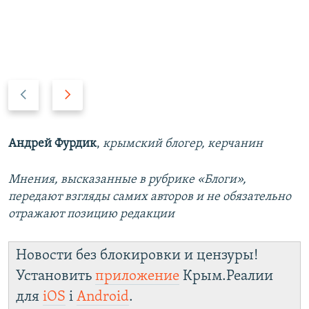
П
С
р
л
е
е
д
д
Андрей Фурдик
,
крымский блогер, керчанин
ы
у
д
ю
Мнения, высказанные в рубрике «Блоги»,
у
щ
передают взгляды самих авторов и не обязательно
щ
и
отражают позицию редакции
и
й
й
с
Новости без блокировки и цензуры!
с
л
Установить
приложение
Крым.Реалии
л
а
а
й
для
iOS
і
Android
.