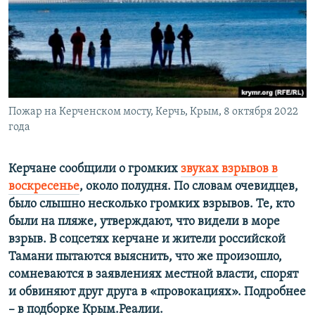
ELIFBE
УКРАИНСКАЯ ПРОБЛЕМА КРЫМА
Все сайты RFE/RL
Пожар на Керченском мосту, Керчь, Крым, 8 октября 2022
года
Керчане сообщили о громких
звуках взрывов в
воскресенье
, около полудня. По словам очевидцев,
было слышно несколько громких взрывов. Те, кто
были на пляже, утверждают, что видели в море
взрыв. В соцсетях керчане и жители российской
Тамани пытаются выяснить, что же произошло,
сомневаются в заявлениях местной власти, спорят
и обвиняют друг друга в «провокациях». Подробнее
– в подборке Крым.Реалии.