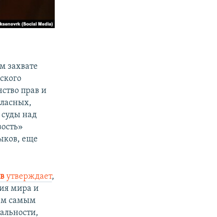
м захвате
ского
ство прав и
гласных,
 суды над
вость»
ыков, еще
в
утверждает
,
ия мира и
тем самым
альности,