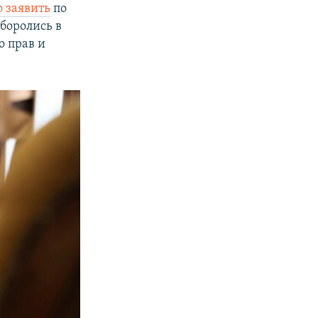
 заявить
по
боролись в
о прав и