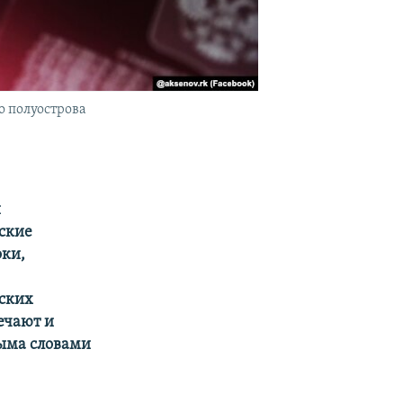
о полуострова
й
ские
оки,
ских
ечают и
рыма словами