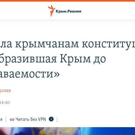
ала крымчанам конститу
бразившая Крым до
аваемости»
доляк
14:40
ся
Читать без VPN