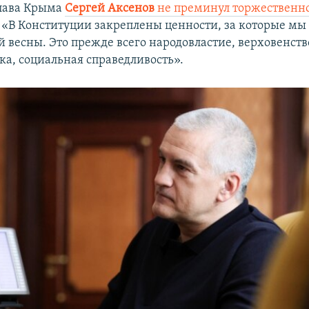
глава Крыма
Сергей Аксенов
не преминул торжественно
: «В Конституции закреплены ценности, за которые мы 
 весны. Это прежде всего народовластие, верховенств
ка, социальная справедливость».