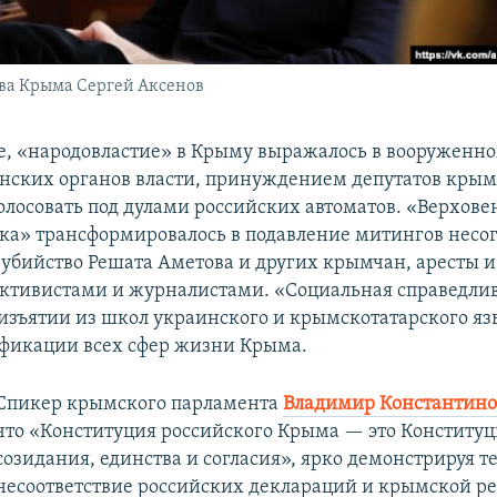
ва Крыма Сергей Аксенов
е, «народовластие» в Крыму выражалось в вооруженно
нских органов власти, принуждением депутатов крым
олосовать под дулами российских автоматов. «Верховен
ека» трансформировалось в подавление митингов несо
убийство Решата Аметова и других крымчан, аресты и
тивистами и журналистами. «Социальная справедли
 изъятии из школ украинского и крымскотатарского яз
фикации всех сфер жизни Крыма.
Спикер крымского парламента
Владимир Константино
что «Конституция российского Крыма — это Конституц
созидания, единства и согласия», ярко демонстрируя 
несоответствие российских деклараций и крымской ре