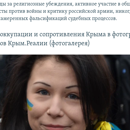
ды за религиозные убеждения, активное участие в об
сты против войны и критику российской армии, никог
намеренных фальсификаций судебных процессов.
 оккупации и сопротивления Крыма в фото
ов Крым.Реалии (фотогалерея)