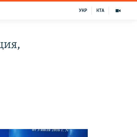
УКР
КТА
ция,