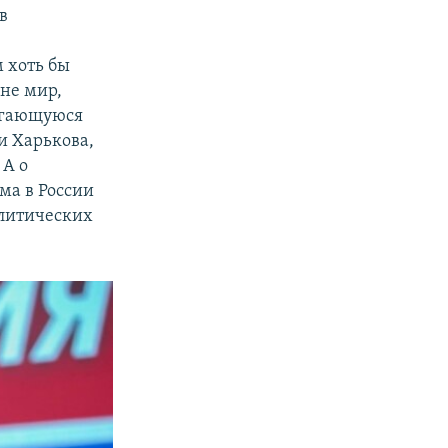
в
 хоть бы
 не мир,
ргающуюся
и Харькова,
 А о
ыма в России
олитических