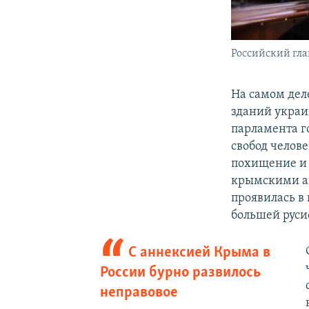
Российский гла
На самом дел
зданий украи
парламента г
свобод челов
похищение и 
крымскими ак
проявилась в
большей руси
С аннексией Крыма в
России бурно развилось
неправовое