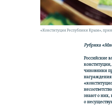
«Конституция Республики Крым», приня
Рубрика «Мне
Российские в
конституции,
чиновники пр
награждения 
«конституцио
несоответств
знают о них,
о несуществ