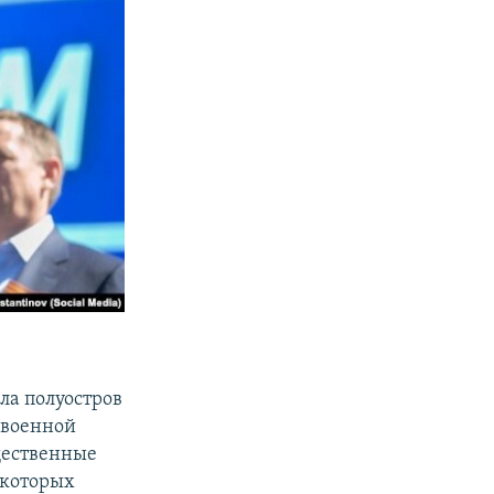
ила полуостров
евоенной
щественные
 которых