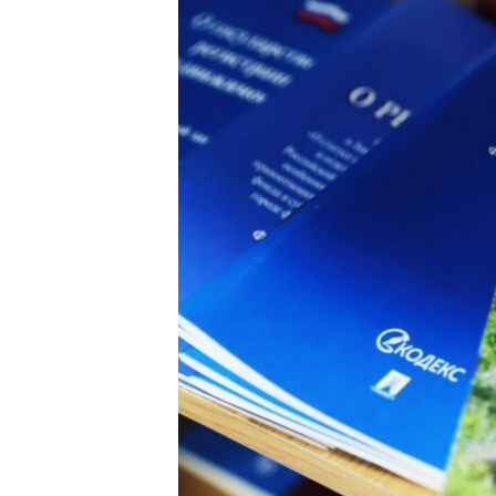
ПОБЕДИТЕЛЕЙ НЕ СУДЯТ?
КРЫМ.НЕПОКОРЕННЫЙ
ELIFBE
УКРАИНСКАЯ ПРОБЛЕМА КРЫМА