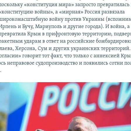
поскольку «конституция мира» запросто превратилась 
«конституцию войны», а «мирная» Россия развязала
широкомасштабную войну против Украины (вспомним
Ирпень и Бучу, Мариуполь и другие города). И война, а
превратила Крым в прифронтовую территорию, подве
ракетным ударам в ответ на российские бомбардировк
лаева, Херсона, Сум и других украинских территорий.
огласии» говорит тот факт, что только с аннексией Кр
ось неправовое судопроизводство и появились сотни п
.