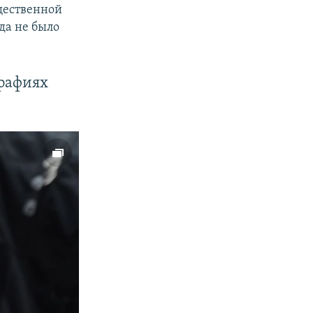
щественной
да не было
графиях