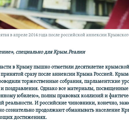
тая в апреле 2014 года после российской аннексии Крымског
ние», специально для Крым.Реалии
ласти в Крыму пышно отметили десятилетие крымско
 принятой сразу после аннексии Крыма Россией. Крым
оводили торжественные собрания, парламентские ур
и поздравления. Однако все материалы, посвященные
нному юбилею», полны правовых коллизий и фактиче
ий реальности. И российские чиновники, конечно, зам
 но сознательно продолжают обманывать население К
ующих достижениях.