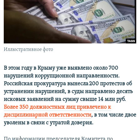
ПРИСОЕДИНЯЙТЕСЬ!
ПОБЕДИТЕЛЕЙ НЕ СУДЯТ?
КРЫМ.НЕПОКОРЕННЫЙ
ELIFBE
УКРАИНСКАЯ ПРОБЛЕМА КРЫМА
Все сайты RFE/RL
Иллюстративное фото
В этом году в Крыму уже выявлено около 700
нарушений коррупционной направленности.
Российская прокуратура вынесла 200 протестов об
устранении нарушений, в суды направлено десять
исковых заявлений на сумму свыше 14 млн руб.
Более 350 должностных лиц привлечено к
дисциплинарной ответственности
, в том числе двое
уволены в связи с утратой доверия.
По информации председателя Комитета по