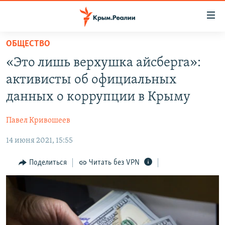
Доступность
ссылки
Вернуться
ОБЩЕСТВО
к
НОВОСТИ
«Это лишь верхушка айсберга»:
основному
СПЕЦПРОЕКТЫ
содержанию
активисты об официальных
ВОДА
Вернутся
ГРУЗ 200
данных о коррупции в Крыму
к
ИСТОРИЯ
КАРТА ВОЕННЫХ ОБЪЕКТОВ КРЫМА
главной
Павел Кривошеев
ЕЩЕ
11 ЛЕТ ОККУПАЦИИ КРЫМА. 11 ИСТОРИЙ СОПРОТИВЛЕНИЯ
навигации
Вернутся
14 июня 2021, 15:55
РАДІО СВОБОДА
ИНТЕРАКТИВ
к
КАК ОБОЙТИ БЛОКИРОВКУ
ИНФОГРАФИКА
Поделиться
Читать без VPN
поиску
ТЕЛЕПРОЕКТ КРЫМ.РЕАЛИИ
Українською
СОВЕТЫ ПРАВОЗАЩИТНИКОВ
Qırımtatar
ПРОПАВШИЕ БЕЗ ВЕСТИ