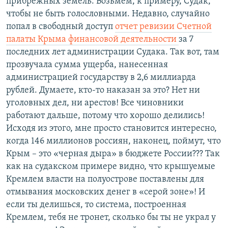
прибрежных земель. Возьмем, к примеру, Судак,
чтобы не быть голословными. Недавно, случайно
попал в свободный доступ
отчет ревизии Счетной
палаты Крыма финансовой деятельности
за 7
последних лет администрации Судака. Так вот, там
прозвучала сумма ущерба, нанесенная
администрацией государству в 2,6 миллиарда
рублей. Думаете, кто-то наказан за это? Нет ни
уголовных дел, ни арестов! Все чиновники
работают дальше, потому что хорошо делились!
Исходя из этого, мне просто становится интересно,
когда 146 миллионов россиян, наконец, поймут, что
Крым – это «черная дыра» в бюджете России??? Так
как на судакском примере видно, что крышуемые
Кремлем власти на полуострове поставлены для
отмывания московских денег в «серой зоне»! И
если ты делишься, то система, построенная
Кремлем, тебя не тронет, сколько бы ты не украл у