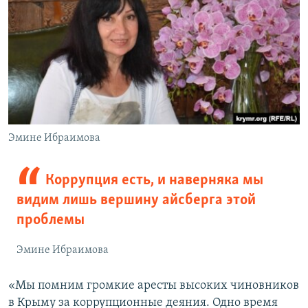
Эмине Ибраимова
Коррупция есть, и наверняка мы
видим лишь вершину айсберга этой
проблемы
Эмине Ибраимова
«Мы помним громкие аресты высоких чиновников
в Крыму за коррупционные деяния. Одно время