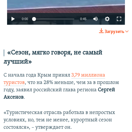
Auto
0:00
0:45
240p
Загрузить
360p
480p
«Сезон, мягко говоря, не самый
720p
лучший»
1080p
С начала года Крым принял
3,79 миллиона
туристов
, что на 28% меньше, чем за в прошлом
Auto
240p
360p
480p
году, заявил российский глава региона
Сергей
Аксенов
.
720p
1080p
«Туристическая отрасль работала в непростых
условиях, но, тем не менее, курортный сезон
состоялся», – утверждает он.