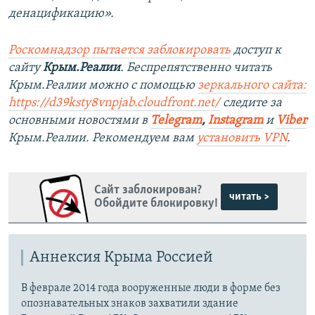
денацификацию».
Роскомнадзор пытается заблокировать
доступ к
сайту
Крым.Реалии
. Беспрепятственно читать
Крым.Реалии можно с помощью
зеркального сайта:
https://d39ksty8vnpjab.cloudfront.net/
следите за
основными новостями в
Telegram
,
Instagram
и
Viber
Крым.Реалии. Рекомендуем вам
установить VPN
.
Сайт заблокирован?
читать >
Обойдите блокировку!
Аннексия Крыма Россией
В феврале 2014 года вооруженные люди в форме без
опознавательных знаков захватили здание