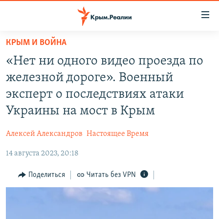
Доступность
ссылки
Вернуться
КРЫМ И ВОЙНА
к
НОВОСТИ
«Нет ни одного видео проезда по
основному
СПЕЦПРОЕКТЫ
содержанию
железной дороге». Военный
ВОДА
Вернутся
ГРУЗ 200
эксперт о последствиях атаки
к
ИСТОРИЯ
КАРТА ВОЕННЫХ ОБЪЕКТОВ КРЫМА
Украины на мост в Крым
главной
ЕЩЕ
11 ЛЕТ ОККУПАЦИИ КРЫМА. 11 ИСТОРИЙ СОПРОТИВЛЕНИЯ
навигации
Алексей Александров
Настоящее Время
Вернутся
РАДІО СВОБОДА
ИНТЕРАКТИВ
к
14 августа 2023, 20:18
КАК ОБОЙТИ БЛОКИРОВКУ
ИНФОГРАФИКА
поиску
Поделиться
Читать без VPN
ТЕЛЕПРОЕКТ КРЫМ.РЕАЛИИ
Українською
СОВЕТЫ ПРАВОЗАЩИТНИКОВ
Qırımtatar
ПРОПАВШИЕ БЕЗ ВЕСТИ