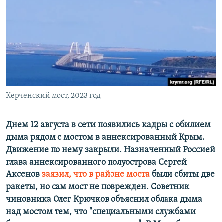
ПРИСОЕДИНЯЙТЕСЬ!
ПОБЕДИТЕЛЕЙ НЕ СУДЯТ?
КРЫМ.НЕПОКОРЕННЫЙ
ELIFBE
УКРАИНСКАЯ ПРОБЛЕМА КРЫМА
Все сайты RFE/RL
Керченский мост, 2023 год
Днем 12 августа в сети появились кадры с обилием
дыма рядом с мостом в аннексированный Крым.
Движение по нему закрыли. Назначенный Россией
глава аннексированного полуострова Сергей
Аксенов
заявил, что в районе моста
были сбиты две
ракеты, но сам мост не поврежден. Советник
чиновника Олег Крючков объяснил облака дыма
над мостом тем, что "специальными службами