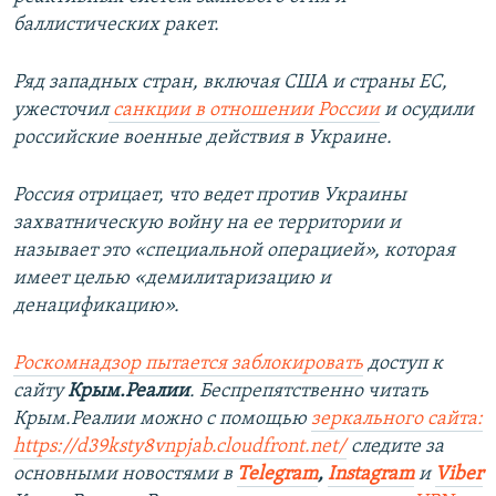
баллистических ракет.
Ряд западных стран, включая США и страны ЕС,
ужесточил
санкции в отношении России
и осудили
российские военные действия в Украине.
Россия отрицает, что ведет против Украины
захватническую войну на ее территории и
называет это «специальной операцией», которая
имеет целью «демилитаризацию и
денацификацию».
Роскомнадзор пытается заблокировать
доступ к
сайту
Крым.Реалии
. Беспрепятственно читать
Крым.Реалии можно с помощью
зеркального сайта:
https://d39ksty8vnpjab.cloudfront.net/
следите за
основными новостями в
Telegram
,
Instagram
и
Viber