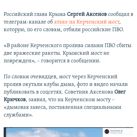
360p
480p
Российский глава Крыма
Сергей Аксенов
сообщил в
телеграм-канале об
атаке на Керченский мост
,
720p
которую, по его словам, отбили российские ПВО.
1080p
«В районе Керченского пролива силами ПВО сбиты
Auto
240p
360p
480p
две вражеские ракеты. Крымский мост не
поврежден», – говорится в сообщении.
720p
1080p
По словам очевидцев, мост через Керченский
пролив окутали клубы дыма, фото и видео начали
публиковать в соцсетях. Советник Аксенова
Олег
Крючков
, заявил, что на Керченском мосту –
«дымовая завеса, поставленная специальными
службами».