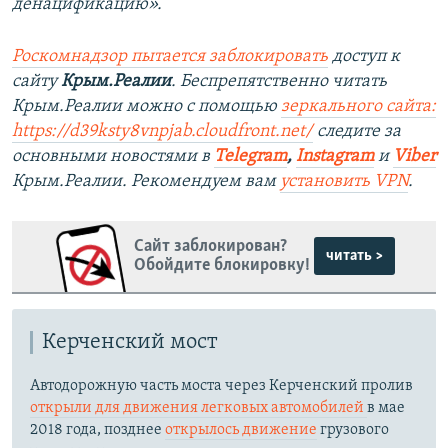
денацификацию».
Роскомнадзор пытается заблокировать
доступ к
сайту
Крым.Реалии
. Беспрепятственно читать
Крым.Реалии можно с помощью
зеркального сайта:
https://d39ksty8vnpjab.cloudfront.net/
следите за
основными новостями в
Telegram
,
Instagram
и
Viber
Крым.Реалии. Рекомендуем вам
установить VPN
.
Сайт заблокирован?
читать >
Обойдите блокировку!
Керченский мост
Автодорожную часть моста через Керченский пролив
открыли для движения легковых автомобилей
в мае
2018 года, позднее
открылось движение
грузового