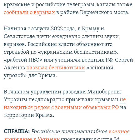
крымские и российские телеграмм-каналы также
сообщали о взрывах
в районе Керченского моста.
Начиная с августа 2022 года, в Крыму и
Севастополе почти ежедневно слышны звуки
взрывов. Российские власти объясняют это
стрельбой по «украинским беспилотникам»,
«работой ПВО» или учениями военных РФ. Сергей
Аксенов
называл беспилотники
«основной
угрозой» для Крыма.
В Главном управлении разведки Минобороны
Украины неоднократно призывали крымчан
не
находиться рядом с военными объектами РФ
на
территории Крыма.
СПРАВКА:
Российское полномасштабное
военное
вторжение в Украину
продолжается с утра 24