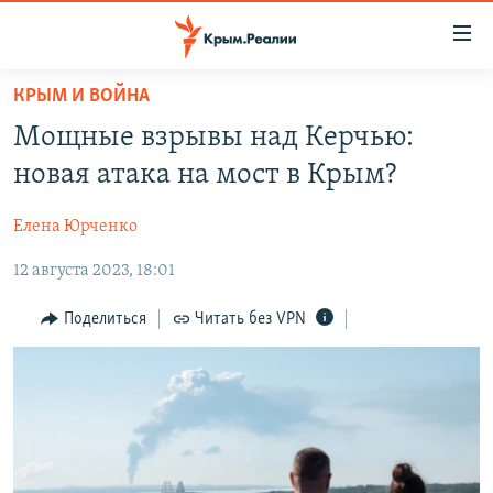
Доступность
ссылки
Вернуться
КРЫМ И ВОЙНА
к
НОВОСТИ
Мощные взрывы над Керчью:
основному
СПЕЦПРОЕКТЫ
содержанию
новая атака на мост в Крым?
ВОДА
Вернутся
ГРУЗ 200
к
Елена Юрченко
ИСТОРИЯ
КАРТА ВОЕННЫХ ОБЪЕКТОВ КРЫМА
главной
12 августа 2023, 18:01
ЕЩЕ
11 ЛЕТ ОККУПАЦИИ КРЫМА. 11 ИСТОРИЙ СОПРОТИВЛЕНИЯ
навигации
Вернутся
РАДІО СВОБОДА
ИНТЕРАКТИВ
Поделиться
Читать без VPN
к
КАК ОБОЙТИ БЛОКИРОВКУ
ИНФОГРАФИКА
поиску
ТЕЛЕПРОЕКТ КРЫМ.РЕАЛИИ
Українською
СОВЕТЫ ПРАВОЗАЩИТНИКОВ
Qırımtatar
ПРОПАВШИЕ БЕЗ ВЕСТИ