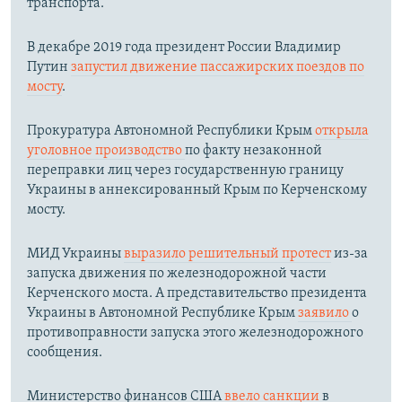
транспорта.
В декабре 2019 года президент России Владимир
Путин
запустил движение пассажирских поездов по
мосту
.
Прокуратура Автономной Республики Крым
открыла
уголовное производство
по факту незаконной
переправки лиц через государственную границу
Украины в аннексированный Крым по Керченскому
мосту.​
МИД Украины
выразило решительный протест
из-за
запуска движения по железнодорожной части
Керченского моста. А представительство президента
Украины в Автономной Республике Крым
заявило
о
противоправности запуска этого железнодорожного
сообщения.
Министерство финансов США
ввело санкции
в