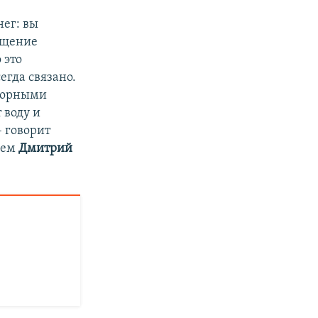
нег: вы
мещение
 это
егда связано.
игорными
 воду и
– говорит
лем
Дмитрий