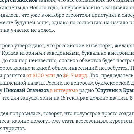
Сергей Аксенов
заявил, что все соглашения по создан
ключены до Нового года, а первое казино в Кацивели о
идалось, что уже в октябре строители приступят к снос
 месте будущей зоны, однако по состоянию на начало н
 на участке не велось.
строва утверждают, что российские инвесторы, желаю
Крыма игорными заведениями, буквально выстроилис
 до сих пор неизвестно, сколько объектов будет постро
тором казино и какой объем инвестиций потребуется. 
и разнятся
от $100 млн
до
$6–7 млрд
. Так, председател
ышленной палаты России по вопросам букмекерской д
ру
Николай Оганезов
в интервью
радио
"Спутник в Кры
что для запуска зоны на 15 гектарах должно хватить 8
идея понравилась, говорят, что полуостров просто созда
неса: казино помогут ему стать всесезонным курортом
х туристов.