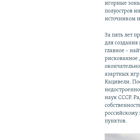
игорные зоны
полуостров и
источником н
За пять лет п
для создания
главное – най
рискованное 
окончательно
азартных игр 
Кацивели. По
недостроенн
наук СССР. Р
собственность
российскому 
пунктов.