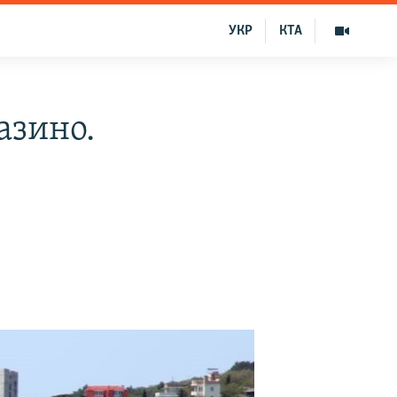
УКР
КТА
азино.