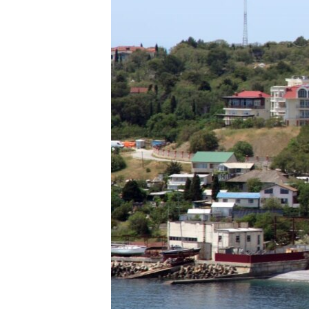
ПОБЕДИТЕЛЕЙ НЕ СУДЯТ?
КРЫМ.НЕПОКОРЕННЫЙ
ELIFBE
УКРАИНСКАЯ ПРОБЛЕМА КРЫМА