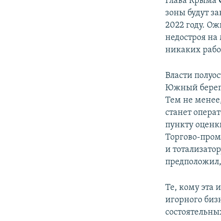
Глава Крыма
зоны будут за
2022 году. Ож
недостроя на
никаких работ
Власти полуо
Южный берег 
Тем не менее,
станет опера
пункту оценк
Торгово-пром
и тотализато
предположил, 
Те, кому эта 
игорного биз
состоятельны