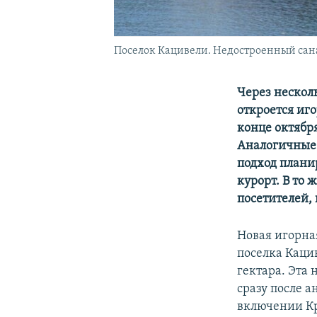
Поселок Кацивели. Недостроенный сана
Через нескол
откроется иг
конце октябр
Аналогичные 
подход плани
курорт. В то 
посетителей,
Новая игорна
поселка Каци
гектара. Эта 
сразу после 
включении Кр