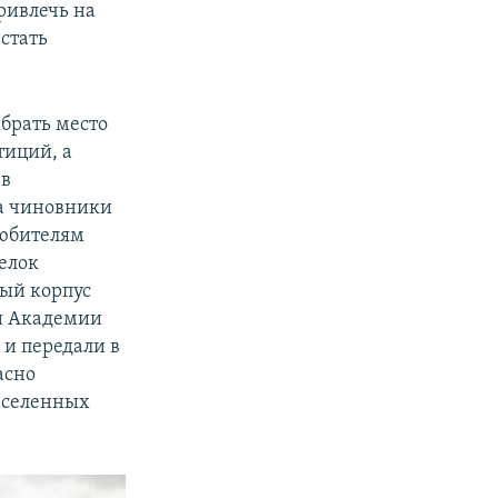
ривлечь на
стать
ыбрать место
тиций, а
 в
да чиновники
Любителям
селок
ный корпус
и Академии
 и передали в
асно
населенных