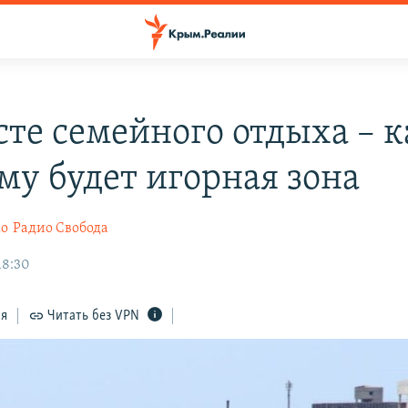
сте семейного отдыха – к
му будет игорная зона
ко
Радио Свобода
18:30
ся
Читать без VPN