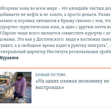
"Игорные зоны во всем мире – это клондайк чистых де
добываете не нефть и не золото, а просто деньги. Раз
казино и игровых автоматов в Крыму связано с тем, что
курортно-туристическая зона, и одно с другим почти вс
В Европе чаще всего пытаются совместить курорты с 
домами. Это как у Достоевского: люди в костюмах пьют
гуляют, а в свободное время ходят в рулетку поиграть", 
генеральный директор Института региональных проб
Журавлев
.
БОЛЬШЕ ПО ТЕМЕ:
«На одних пляжах экономику не
выстроишь»