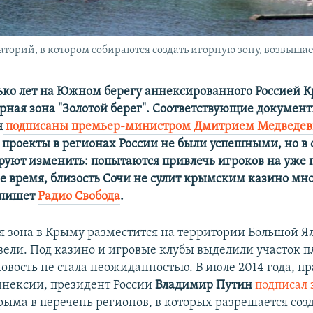
торий, в котором собираются создать игорную зону, возвыша
ько лет на Южном берегу аннексированного Россией 
орная зона "Золотой берег". Соответствующие документ
я
подписаны премьер-министром Дмитрием Медведе
проекты в регионах России не были успешными, но в
руют изменить: попытаются привлечь игроков на уже 
же время, близость Сочи не сулит крымским казино мн
 пишет
Радио Свобода
.
я зона в Крыму разместится на территории Большой Ял
вели. Под казино и игровые клубы выделили участок п
новость не стала неожиданностью. В июле 2014 года, п
аннексии, президент России
Владимир Путин
подписал 
ыма в перечень регионов, в которых разрешается соз