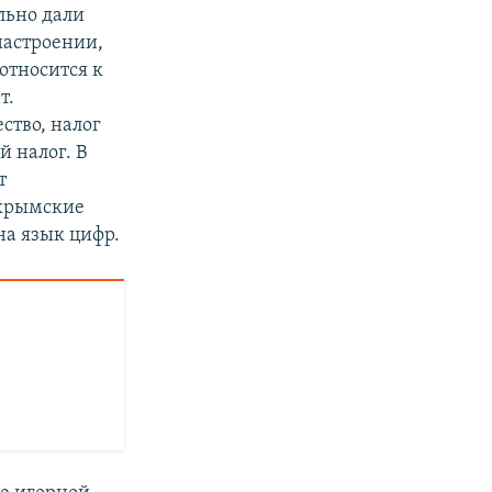
льно дали
настроении,
относится к
т.
ство, налог
й налог. В
т
 крымские
на язык цифр.