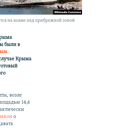
ется на холме над прибрежной зоной
Крыма
ы были в
вым.
 случае Крыма
готовый
ого
ты, возле
лощадью 14,6
рактически
закон
о
давать