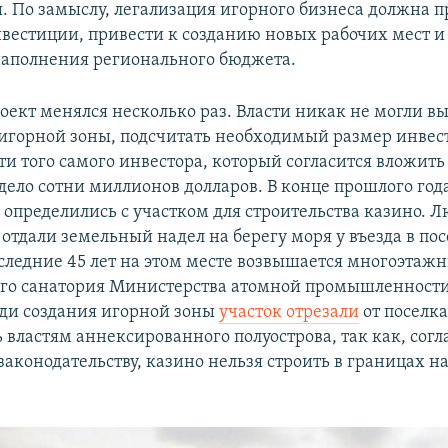
. По замыслу, легализация игорного бизнеса должна п
нвестиции, привести к созданию новых рабочих мест и 
аполнения регионального бюджета.
роект менялся несколько раз. Власти никак не могли в
 игорной зоны, подсчитать необходимый размер инвес
ти того самого инвестора, который согласится вложить
дело сотни миллионов долларов. В конце прошлого го
 определились с участком для строительства казино. 
отдали земельный надел на берегу моря у въезда в по
следние 45 лет на этом месте возвышается многоэтаж
ого санатория Министерства атомной промышленност
ади создания игорной зоны
участок отрезали
от поселка
 властям аннексированного полуострова, так как, согл
законодательству, казино нельзя строить в границах 