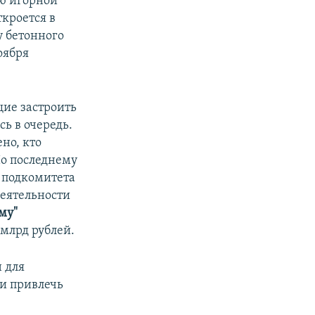
ию игорной
ткроется в
у бетонного
оября
щие застроить
ь в очередь.
ено, кто
По последнему
ь подкомитета
еятельности
му"
 млрд рублей.
н для
 и привлечь