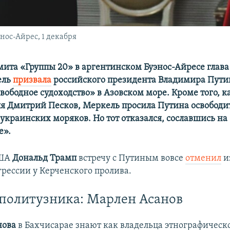
нос-Айрес, 1 декабря
мита «Группы 20» в аргентинском Буэнос-Айресе глав
ель
призвала
российского президента Владимира Пути
вободное судоходство» в Азовском море. Кроме того, к
я Дмитрий Песков, Меркель просила Путина освободи
украинских моряков. Но тот отказался, сославшись на
е».
США
Дональд Трамп
встречу с Путиным вовсе
отменил
и
грессии у Керченского пролива.
политузника: Марлен Асанов
нова
в Бахчисарае знают как владельца этнографическ