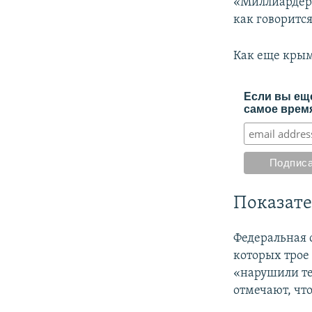
«Миллиардер 
как говорится
Как еще крым
Если вы еще
самое время
Показат
Федеральная 
которых трое
«нарушили те
отмечают, чт