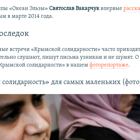
ппы «Океан Эльзы»
Святослав Вакарчук
впервые
расска
ым в марте 2014 года.
оследок
ые встречи «Крымской солидарности» часто приходят
тельно слушают, пишут письма узникам и не шумят. 
«Крымской солидарности» в нашем
фоторепортаже
.
 солидарность» для самых маленьких (фот