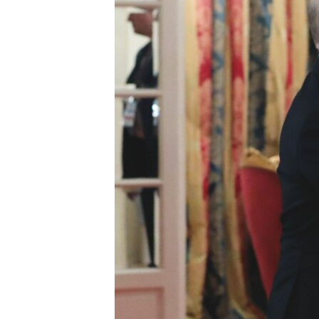
ПОБЕДИТЕЛЕЙ НЕ СУДЯТ?
КРЫМ.НЕПОКОРЕННЫЙ
ELIFBE
УКРАИНСКАЯ ПРОБЛЕМА КРЫМА