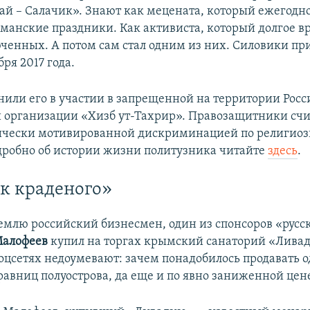
ай – Салачик». Знают как мецената, который ежегодно
ьманские праздники. Как активиста, который долгое в
ченных. А потом сам стал одним из них. Силовики пр
бря 2017 года.
нили его в участии в запрещенной на территории Рос
 организации «Хизб ут-Тахрир». Правозащитники счи
ически мотивированной дискриминацией по религио
дробно об истории жизни политузника читайте
здесь
.
к краденого»
емлю российский бизнесмен, один из спонсоров «русс
Малофеев
купил на торгах крымский санаторий «Ливад
оцсетях недоумевают: зачем понадобилось продавать 
равниц полуострова, да еще и по явно заниженной цен