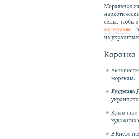
Моральное из
наркотически
силы, чтобы з
материале
– 
на украинцах
Коротко
Активисты
морякам.
Людмила 
украински
Крымчане
художника
В Киеве н