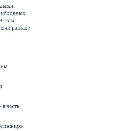
дными,
 гибридные
В этом
еняли раньше
ким
и
 в честь
й инжир».