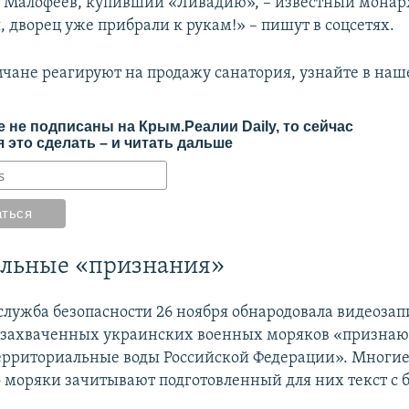
Малофеев, купивший «Ливадию», – известный монархи
, дворец уже прибрали к рукам!» – пишут в соцсетях.
чане реагируют на продажу санатория, узнайте в на
 не подписаны на Крым.Реалии Daily, то сейчас
 это сделать – и читать дальше
ельные «признания»
служба безопасности 26 ноября обнародовала видеозап
 захваченных украинских военных моряков «признают
рриториальные воды Российской Федерации». Многие 
о моряки зачитывают подготовленный для них текст с 