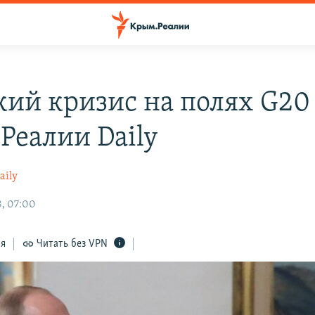
кий кризис на полях G20
Реалии Daily
aily
, 07:00
ся
Читать без VPN