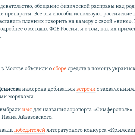
девательство, обещание физической расправы над ро
е препараты. Все эти способы используют российские
аставить пленных говорить на камеру о своей «вине». 
подробнее о методах ФСБ России, и о том, как их прим
.
 в Москве объявили о
сборе
средств в помощь украинс
Денисова
намерена добиваться
встречи
с захваченным
ми моряками.
 выбрали
имя
для названия аэропорта «Симферополь» –
 Ивана Айвазовского.
азвали
победителей
литературного конкурса «Крымски