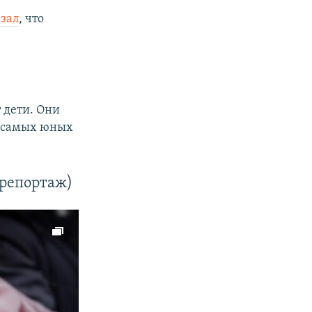
зал
, что
 дети. Они
О самых юных
орепортаж)