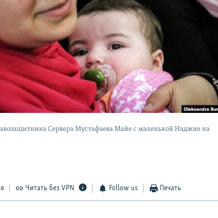
авозащитника Сервера Мустафаева Майе с маленькой Наджие на
ся
Читать без VPN
Follow us
Печать