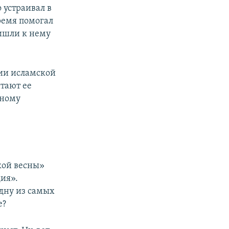
 устраивал в
ремя помогал
ишли к нему
сии исламской
тают ее
зному
кой весны»
ия».
одну из самых
е?