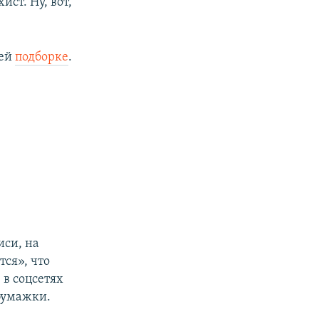
ст. Ну, вот,
шей
подборке
.
иси, на
ся», что
в соцсетях
бумажки.