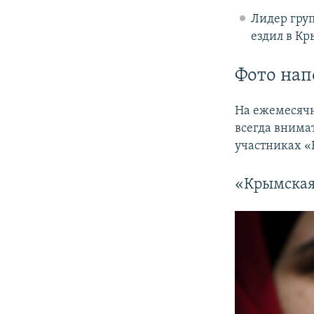
Лидер гру
ездил в Кр
Фото нап
На ежемесячн
всегда внима
участниках 
«Крымская