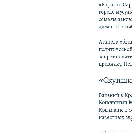
«Караван Сар
городе мусул
семьям заклю
домой 11 октя
Асанова обви
политической
запрет полит
признаку. По
«Скупщи
Близкий к Кр
Константин 
Крымчане в с
известных зд