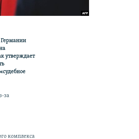
а Германии
на
ак утверждает
ть
 «судебное
з-за
ого комплекса