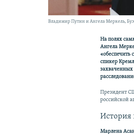
Владимир Путин и Ангела Меркель, Буэ
На полях сам
Ангела Мерк
«обеспечить с
спикер Кремл
захваченных 
расследовани
Президент 
российской а
История 
Марлена Аса