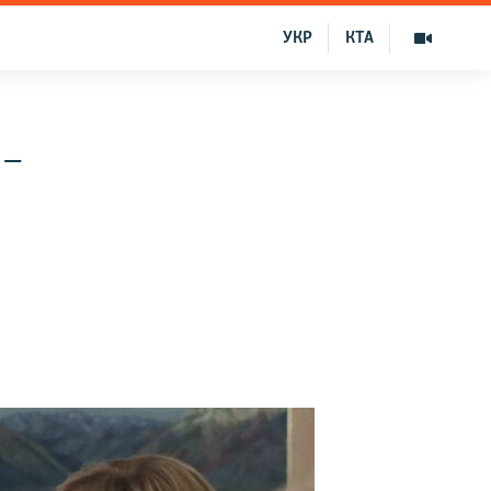
УКР
КТА
 –