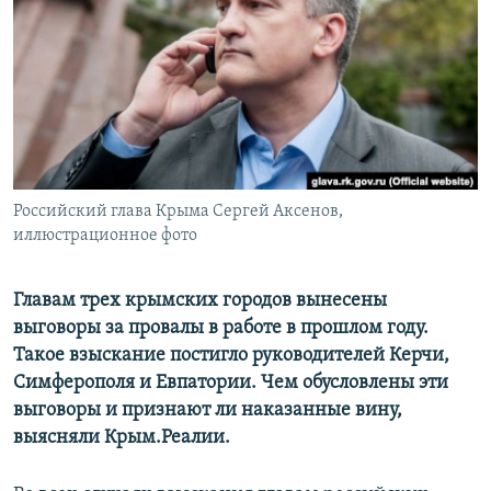
ПРИСОЕДИНЯЙТЕСЬ!
ПОБЕДИТЕЛЕЙ НЕ СУДЯТ?
КРЫМ.НЕПОКОРЕННЫЙ
ELIFBE
УКРАИНСКАЯ ПРОБЛЕМА КРЫМА
Все сайты RFE/RL
Российский глава Крыма Сергей Аксенов,
иллюстрационное фото
Главам трех крымских городов вынесены
выговоры за провалы в работе в прошлом году.
Такое взыскание постигло руководителей Керчи,
Симферополя и Евпатории. Чем обусловлены эти
выговоры и признают ли наказанные вину,
выясняли Крым.Реалии.