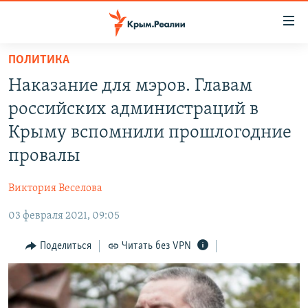
Доступность
ссылки
Вернуться
ПОЛИТИКА
к
НОВОСТИ
Наказание для мэров. Главам
основному
СПЕЦПРОЕКТЫ
содержанию
российских администраций в
ВОДА
Вернутся
ГРУЗ 200
Крыму вспомнили прошлогодние
к
ИСТОРИЯ
КАРТА ВОЕННЫХ ОБЪЕКТОВ КРЫМА
провалы
главной
ЕЩЕ
11 ЛЕТ ОККУПАЦИИ КРЫМА. 11 ИСТОРИЙ СОПРОТИВЛЕНИЯ
навигации
Виктория Веселова
Вернутся
РАДІО СВОБОДА
ИНТЕРАКТИВ
к
03 февраля 2021, 09:05
КАК ОБОЙТИ БЛОКИРОВКУ
ИНФОГРАФИКА
поиску
Поделиться
Читать без VPN
ТЕЛЕПРОЕКТ КРЫМ.РЕАЛИИ
Українською
СОВЕТЫ ПРАВОЗАЩИТНИКОВ
Qırımtatar
ПРОПАВШИЕ БЕЗ ВЕСТИ