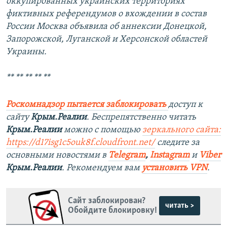
оккупированных украинских территориях
фиктивных референдумов о вхождении в состав
России Москва объявила об аннексии Донецкой,
Запорожской, Луганской и Херсонской областей
Украины.
** ** ** ** **
Роскомнадзор пытается заблокировать
доступ к
сайту
Крым.Реалии
. Беспрепятственно читать
Крым.Реалии
можно с помощью
зеркального сайта:
https://d17isg1c5ouk8f.cloudfront.net/
следите за
основными новостями в
Telegram
,
Instagram
и
Viber
Крым.Реалии
. Рекомендуем вам
установить VPN
.
Сайт заблокирован?
читать >
Обойдите блокировку!