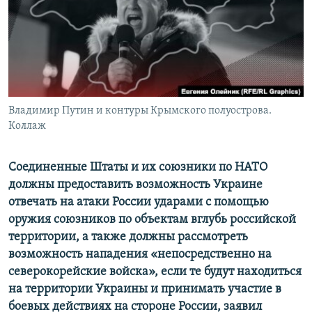
ПРИСОЕДИНЯЙТЕСЬ!
ПОБЕДИТЕЛЕЙ НЕ СУДЯТ?
КРЫМ.НЕПОКОРЕННЫЙ
ELIFBE
УКРАИНСКАЯ ПРОБЛЕМА КРЫМА
Все сайты RFE/RL
Владимир Путин и контуры Крымского полуострова.
Коллаж
Соединенные Штаты и их союзники по НАТО
должны предоставить возможность Украине
отвечать на атаки России ударами с помощью
оружия союзников по объектам вглубь российской
территории, а также должны рассмотреть
возможность нападения «непосредственно на
северокорейские войска», если те будут находиться
на территории Украины и принимать участие в
боевых действиях на стороне России, заявил