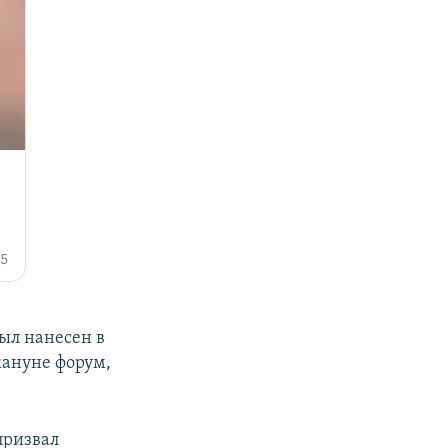
ыл нанесен в
кануне форум,
призвал