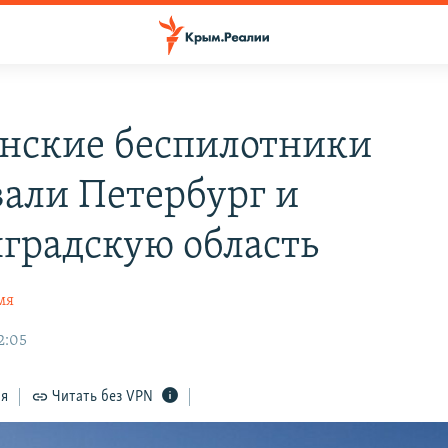
нские беспилотники
вали Петербург и
градскую область
мя
2:05
ся
Читать без VPN