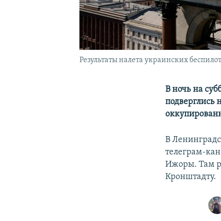
Результаты налета украинских беспилот
В ночь на су
подверглись 
оккупирован
В Ленинградс
телеграм-кан
Ижоры. Там 
Кронштадту.