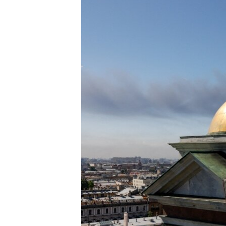
ПОБЕДИТЕЛЕЙ НЕ СУДЯТ?
КРЫМ.НЕПОКОРЕННЫЙ
ELIFBE
УКРАИНСКАЯ ПРОБЛЕМА КРЫМА