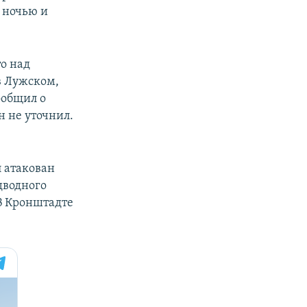
е ночью и
то над
в Лужском,
ообщил о
 не уточнил.
 атакован
дводного
 В Кронштадте