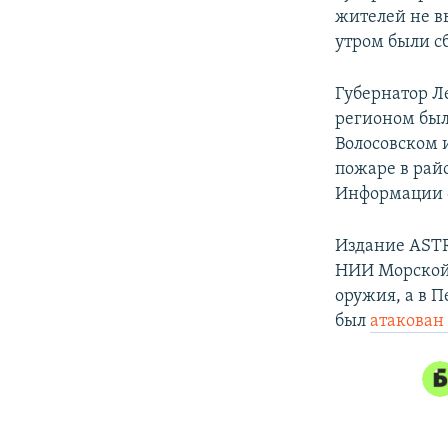
жителей не вы
утром были с
Губернатор Л
регионом был 
Волосовском 
пожаре в рай
Информации о
Издание ASTR
НИИ Морской 
оружия, а в 
был
атакован