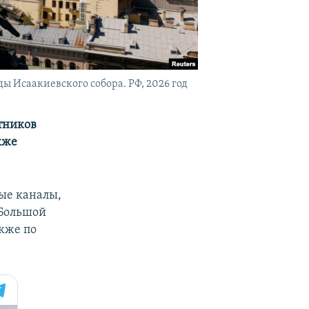
ы Исаакиевского собора. РФ, 2026 год
тников
кже
ые каналы,
 Большой
кже по